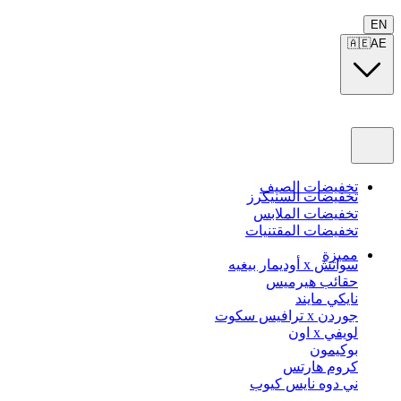
EN
🇦🇪
AE
تخفيضات الصيف
تخفيضات السنيكرز
تخفيضات الملابس
تخفيضات المقتنيات
مميزة
سواتش x أوديمار بيغيه
حقائب هيرميس
نايكي مايند
جوردن x ترافيس سكوت
لويفي x اون
بوكيمون
كروم هارتس
ني دوه نايس كيوب