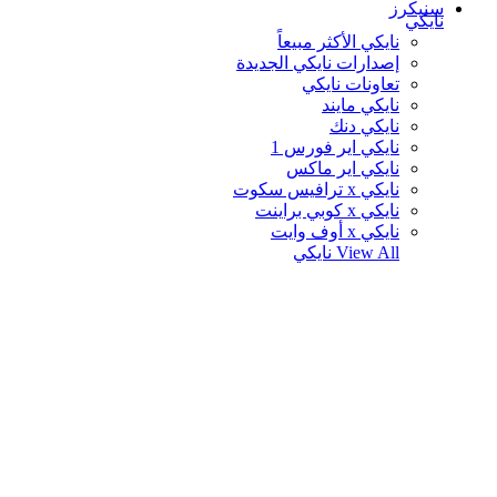
سنيكرز
نايكي
نايكي الأكثر مبيعاً
إصدارات نايكي الجديدة
تعاونات نايكي
نايكي مايند
نايكي دنك
نايكي اير فورس 1
نايكي اير ماكس
نايكي x ترافيس سكوت
نايكي x كوبي براينت
نايكي x أوف وايت
View All
نايكي