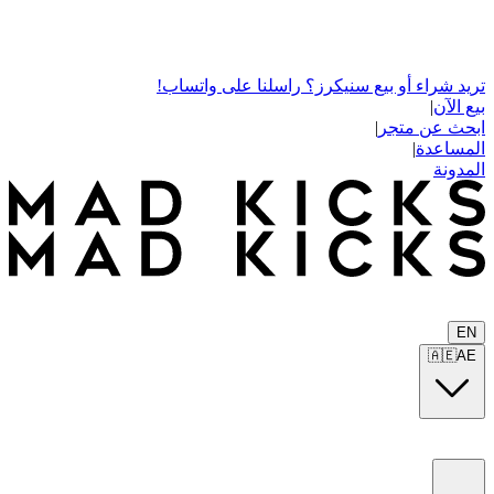
تريد شراء أو بيع سنيكرز؟ راسلنا على واتساب!
بيع الآن
|
ابحث عن متجر
|
المساعدة
|
المدونة
EN
🇦🇪
AE