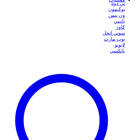
ني دوه
بوكيمون
ون بيس
بانيني
كاوز
سوني انجل
بوب مارت
لابوبو
بانكسي