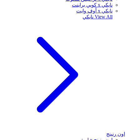
نايكي x كوبي براينت
نايكي x أوف وايت
View All
نايكي
اون رنينج
اون رنينج x لويفي