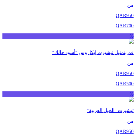
من
QAR
950
QAR
700
%
قم بتمثيل تيشيرت إيكاروس "أسود حالك"
من
QAR
950
QAR
500
%
تيشيرت "الخيل العربية"
من
QAR
950