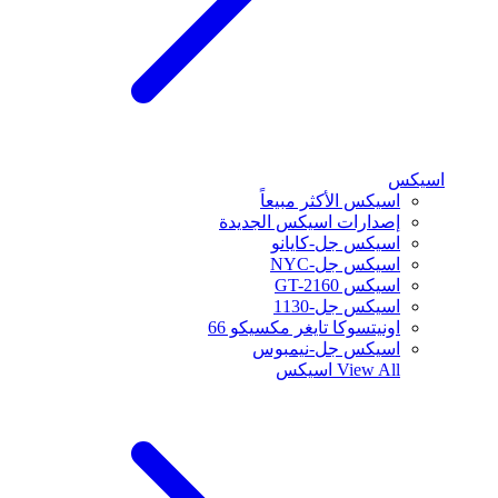
اسيكس
اسيكس الأكثر مبيعاً
إصدارات اسيكس الجديدة
اسيكس جل-كايانو
اسيكس جل-NYC
اسيكس GT-2160
اسيكس جل-1130
اونيتسوكا تايغر مكسيكو 66
اسيكس جل-نيمبوس
View All
اسيكس