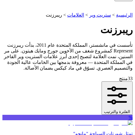
الرئيسية
>
ستريت وير
>
العلامات
>
ريبرزنت
ريبرزنت
تأسست في مانشستر، المملكة المتحدة عام 2011، بدأت ريبرزنت
Represent كمشروع شغف من الأخوين جورج ومايك هيتون. على مر
السنين، نمت العلامة لتصبح إحدى أبرز علامات الستريت وير الفاخر
في المملكة المتحدة — معروفة بدمجها بين الخامات عالية الجودة
والتصميم العصري. تسوّق في ماد كيكس بضمان الأصالة.
33
منتج
الفلترة والترتيب
%
تمثل شورتات السباحة "مانجو"