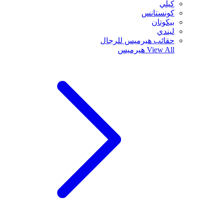
كيلي
كونستانس
بيكوتان
ليندي
حقائب هيرميس للرجال
View All
هيرميس