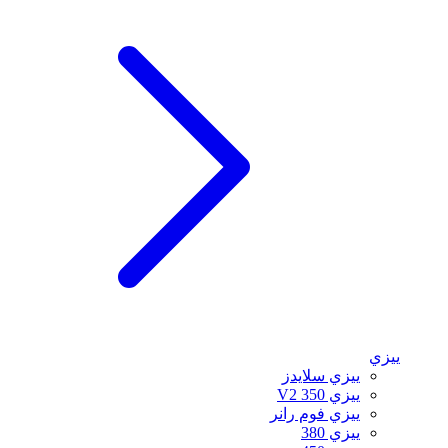
ييزي
ييزي سلايدز
ييزي 350 V2
ييزي فوم رانر
ييزي 380