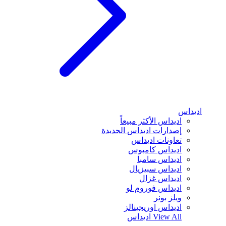
اديداس
اديداس الأكثر مبيعاً
إصدارات اديداس الجديدة
تعاونات اديداس
اديداس كامبوس
اديداس سامبا
اديداس سبيزيال
اديداس غزال
اديداس فوروم لو
ويلز بونر
اديداس اوريجينالز
View All
اديداس