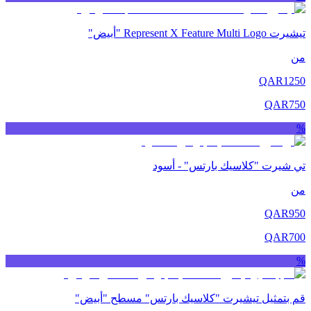
تيشيرت Represent X Feature Multi Logo "أبيض"
من
QAR
1250
QAR
750
%
تي شيرت "كلاسيك بارتس" - أسود
من
QAR
950
QAR
700
%
قم بتمثيل تيشيرت "كلاسيك بارتس" مسطح "أبيض"