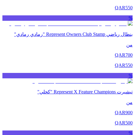
QAR
550
%
بنطال رياضي Represent Owners Club Stamp "رمادي رمادي"
من
QAR
700
QAR
550
%
تيشيرت Represent X Feature Champions "كحلي"
من
QAR
900
QAR
500
%