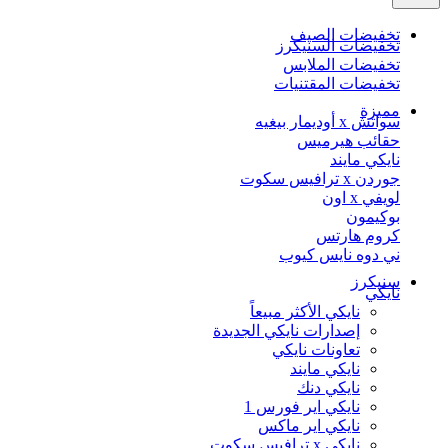
تخفيضات الصيف
تخفيضات السنيكرز
تخفيضات الملابس
تخفيضات المقتنيات
مميزة
سواتش x أوديمار بيغيه
حقائب هيرميس
نايكي مايند
جوردن x ترافيس سكوت
لويفي x اون
بوكيمون
كروم هارتس
ني دوه نايس كيوب
سنيكرز
نايكي
نايكي الأكثر مبيعاً
إصدارات نايكي الجديدة
تعاونات نايكي
نايكي مايند
نايكي دنك
نايكي اير فورس 1
نايكي اير ماكس
نايكي x ترافيس سكوت