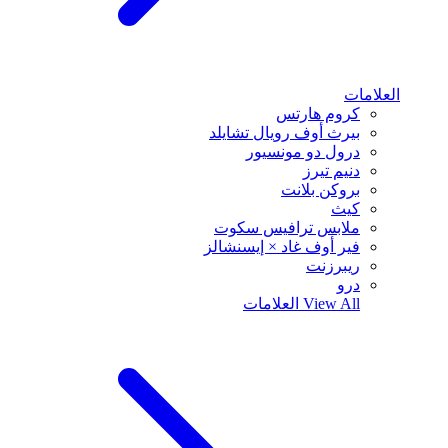
العلامات
كروم هارتس
بيرث أوف رويال تشايلد
درول دو مونسيور
دنيم تيرز
بروكن بلانت
كيث
ملابس ترافيس سكوت
فير أوف غاد × إيسنشالز
ريبرزنت
درو
View All
العلامات