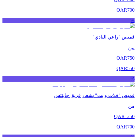
QAR
700
%
قميص "راعي النادي"
من
QAR
750
QAR
550
%
قميص "فلات وايت" بشعار فريق جاينتس
من
QAR
1250
QAR
700