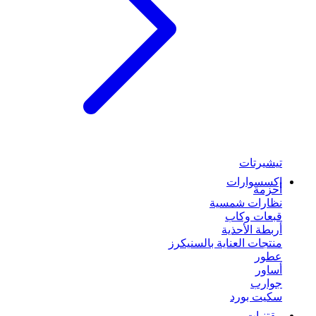
تيشيرتات
إكسسوارات
أحزمة
نظارات شمسية
قبعات وكاب
أربطة الأحذية
منتجات العناية بالسنيكرز
عطور
أساور
جوارب
سكيت بورد
مقتنيات