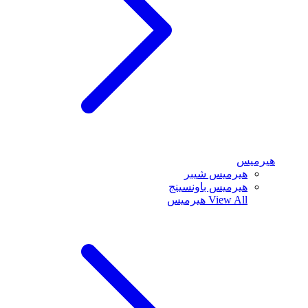
هيرميس
هيرميس شيبر
هيرميس باونسينج
View All
هيرميس