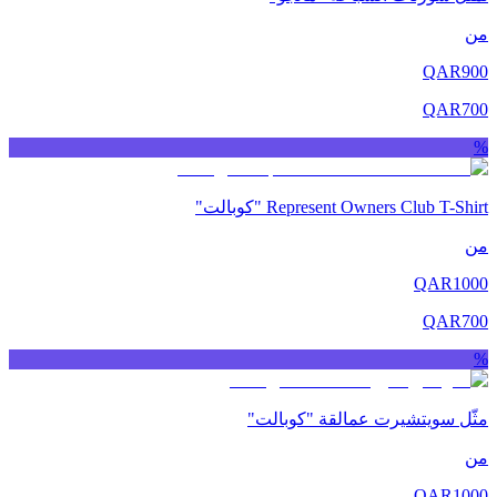
من
QAR
900
QAR
700
%
Represent Owners Club T-Shirt "كوبالت"
من
QAR
1000
QAR
700
%
مثّل سويتشيرت عمالقة "كوبالت"
من
QAR
1000