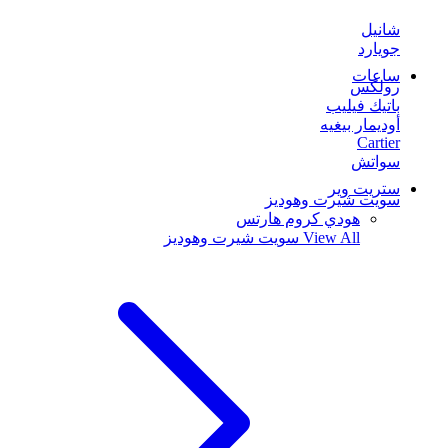
شانيل
جويارد
ساعات
رولكس
باتيك فيليب
أوديمار بيغيه
Cartier
سواتش
ستريت وير
سويت شيرت وهوديز
هودي كروم هارتس
View All
سويت شيرت وهوديز