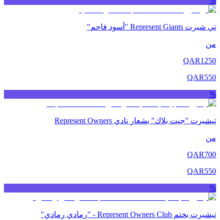
%
تي شيرت Represent Giants "أسود فاحم"
من
QAR
1250
QAR
550
%
تيشيرت "جيت بلاك" بشعار نادي Represent Owners
من
QAR
700
QAR
550
%
تيشيرت بختم Represent Owners Club - "رمادي رمادي"