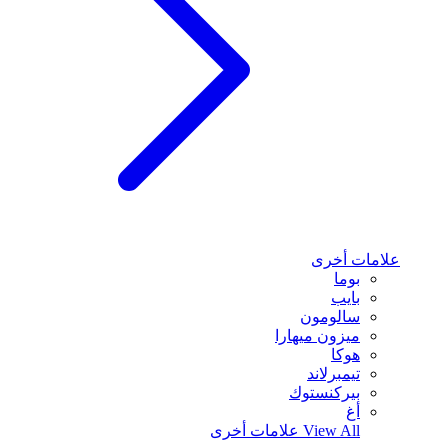
علامات أخرى
بوما
بايب
سالومون
ميزون ميهارا
هوكا
تيمبرلاند
بيركنستوك
أغ
View All
علامات أخرى