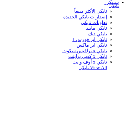
سنيكرز
نايكي
نايكي الأكثر مبيعاً
إصدارات نايكي الجديدة
تعاونات نايكي
نايكي مايند
نايكي دنك
نايكي اير فورس 1
نايكي اير ماكس
نايكي x ترافيس سكوت
نايكي x كوبي براينت
نايكي x أوف وايت
View All
نايكي