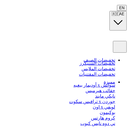
EN
🇦🇪
AE
تخفيضات الصيف
تخفيضات السنيكرز
تخفيضات الملابس
تخفيضات المقتنيات
مميزة
سواتش x أوديمار بيغيه
حقائب هيرميس
نايكي مايند
جوردن x ترافيس سكوت
لويفي x اون
بوكيمون
كروم هارتس
ني دوه نايس كيوب