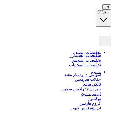
EN
🇦🇪
AE
تخفيضات الصيف
تخفيضات السنيكرز
تخفيضات الملابس
تخفيضات المقتنيات
مميزة
سواتش x أوديمار بيغيه
حقائب هيرميس
نايكي مايند
جوردن x ترافيس سكوت
لويفي x اون
بوكيمون
كروم هارتس
ني دوه نايس كيوب