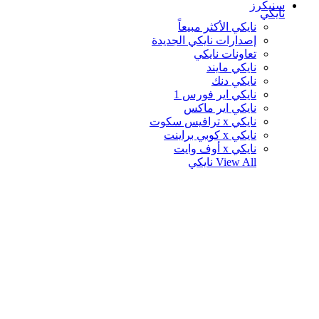
سنيكرز
نايكي
نايكي الأكثر مبيعاً
إصدارات نايكي الجديدة
تعاونات نايكي
نايكي مايند
نايكي دنك
نايكي اير فورس 1
نايكي اير ماكس
نايكي x ترافيس سكوت
نايكي x كوبي براينت
نايكي x أوف وايت
View All
نايكي