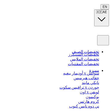
EN
🇦🇪
AE
تخفيضات الصيف
تخفيضات السنيكرز
تخفيضات الملابس
تخفيضات المقتنيات
مميزة
سواتش x أوديمار بيغيه
حقائب هيرميس
نايكي مايند
جوردن x ترافيس سكوت
لويفي x اون
بوكيمون
كروم هارتس
ني دوه نايس كيوب