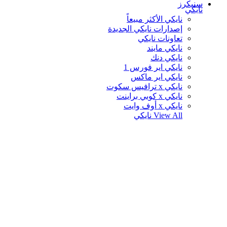
سنيكرز
نايكي
نايكي الأكثر مبيعاً
إصدارات نايكي الجديدة
تعاونات نايكي
نايكي مايند
نايكي دنك
نايكي اير فورس 1
نايكي اير ماكس
نايكي x ترافيس سكوت
نايكي x كوبي براينت
نايكي x أوف وايت
View All
نايكي