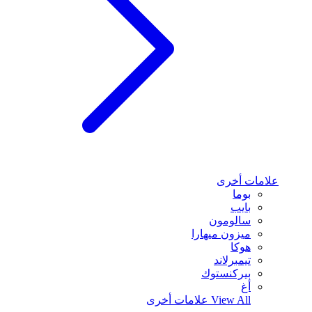
علامات أخرى
بوما
بايب
سالومون
ميزون ميهارا
هوكا
تيمبرلاند
بيركنستوك
أغ
View All
علامات أخرى