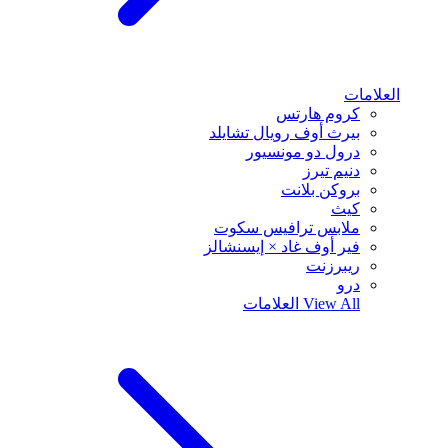
العلامات
كروم هارتس
بيرث أوف رويال تشايلد
درول دو مونسيور
دنيم تيرز
بروكن بلانت
كيث
ملابس ترافيس سكوت
فير أوف غاد × إيسنشالز
ريبرزنت
درو
View All
العلامات