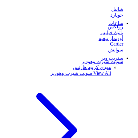
شانيل
جويارد
ساعات
رولكس
باتيك فيليب
أوديمار بيغيه
Cartier
سواتش
ستريت وير
سويت شيرت وهوديز
هودي كروم هارتس
View All
سويت شيرت وهوديز