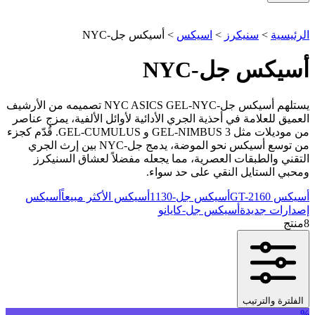
الرئيسية
>
سنيكرز
>
اسيكس
>
أسيكس جل-NYC
أسيكس جل-NYC
يستلهم أسيكس جل-NYC ASICS GEL-NYC تصميمه من الأرشيف
العميق للعلامة في أحذية الجري الأدائية لأوائل الألفية، يمزج عناصر
من موديلات مثل GEL-NIMBUS 3 و GEL-CUMULUS. قُدّم كجزء
من توسع أسيكس نحو الموضة، يدمج جل-NYC بين إرث الجري
التقني والطبقات العصرية، مما يجعله مفضلاً لعشاق السنيكرز
ومحبي الستايل النقي على حد سواء.
أسيكس GT-2160
أسيكس جل-1130
أسيكس الأكثر مبيعاً
أسيكس
إصدارات جديدة
أسيكس جل-كايانو
8
منتج
الفلترة والترتيب
%