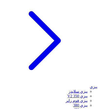
ييزي
ييزي سلايدز
ييزي 350 V2
ييزي فوم رانر
ييزي 380