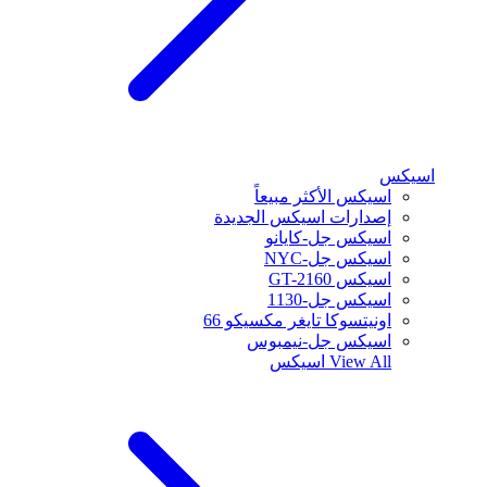
اسيكس
اسيكس الأكثر مبيعاً
إصدارات اسيكس الجديدة
اسيكس جل-كايانو
اسيكس جل-NYC
اسيكس GT-2160
اسيكس جل-1130
اونيتسوكا تايغر مكسيكو 66
اسيكس جل-نيمبوس
View All
اسيكس