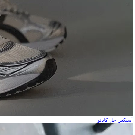
أسيكس جل-كايانو