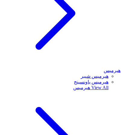
هيرميس
هيرميس شيبر
هيرميس باونسينج
View All
هيرميس