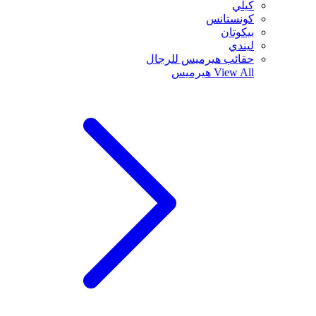
كيلي
كونستانس
بيكوتان
ليندي
حقائب هيرميس للرجال
View All
هيرميس