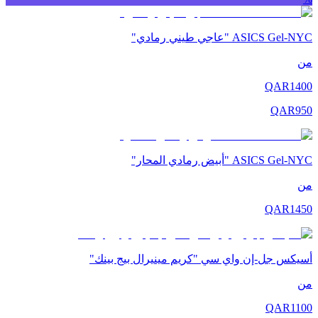
ASICS Gel-NYC "عاجي طيني رمادي"
من
QAR
1400
QAR
950
ASICS Gel-NYC "أبيض رمادي المحار"
من
QAR
1450
أسيكس جل-إن واي سي "كريم مينيرال بيج بينك"
من
QAR
1100