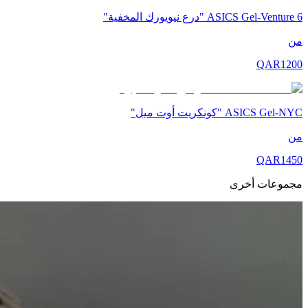
ASICS Gel-Venture 6 "درع نيويورك المخفية"
من
QAR
1200
ASICS Gel-NYC "كونكريت أوت ميل"
من
QAR
1450
مجموعات أخرى