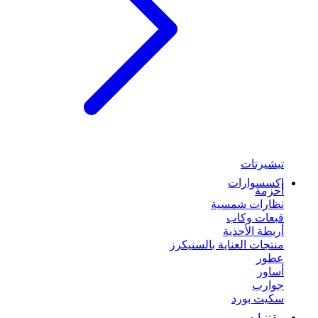
تيشيرتات
إكسسوارات
أحزمة
نظارات شمسية
قبعات وكاب
أربطة الأحذية
منتجات العناية بالسنيكرز
عطور
أساور
جوارب
سكيت بورد
مقتنيات