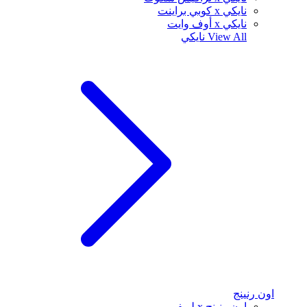
نايكي x كوبي براينت
نايكي x أوف وايت
View All
نايكي
اون رنينج
اون رنينج x لويفي