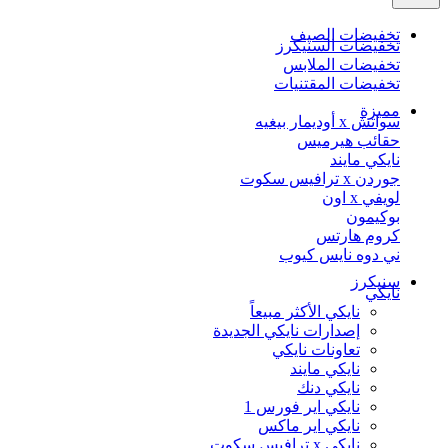
تخفيضات الصيف
تخفيضات السنيكرز
تخفيضات الملابس
تخفيضات المقتنيات
مميزة
سواتش x أوديمار بيغيه
حقائب هيرميس
نايكي مايند
جوردن x ترافيس سكوت
لويفي x اون
بوكيمون
كروم هارتس
ني دوه نايس كيوب
سنيكرز
نايكي
نايكي الأكثر مبيعاً
إصدارات نايكي الجديدة
تعاونات نايكي
نايكي مايند
نايكي دنك
نايكي اير فورس 1
نايكي اير ماكس
نايكي x ترافيس سكوت