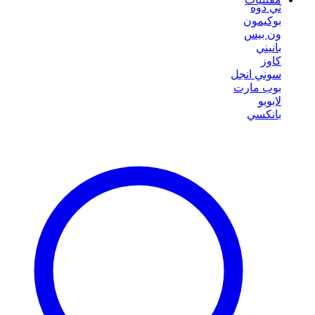
ني دوه
بوكيمون
ون بيس
بانيني
كاوز
سوني انجل
بوب مارت
لابوبو
بانكسي