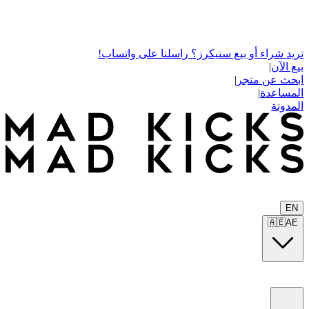
تريد شراء أو بيع سنيكرز؟ راسلنا على واتساب!
بيع الآن
|
ابحث عن متجر
|
المساعدة
|
المدونة
EN
🇦🇪
AE