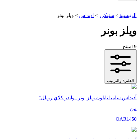
الرئيسية
>
سنيكرز
>
اديداس
>
ويلز بونر
ويلز بونر
19
منتج
الفلترة والترتيب
أديداس سامبا نايلون ويلز بونر "واندر كلاي رويال"
من
QAR
1450