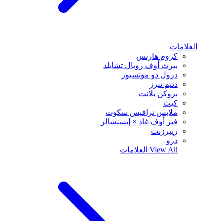
العلامات
كروم هارتس
بيرث أوف رويال تشايلد
درول دو مونسيور
دنيم تيرز
بروكن بلانت
كيث
ملابس ترافيس سكوت
فير أوف غاد × إيسنشالز
ريبرزنت
درو
View All
العلامات