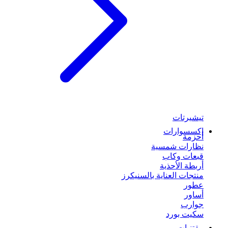
تيشيرتات
إكسسوارات
أحزمة
نظارات شمسية
قبعات وكاب
أربطة الأحذية
منتجات العناية بالسنيكرز
عطور
أساور
جوارب
سكيت بورد
مقتنيات