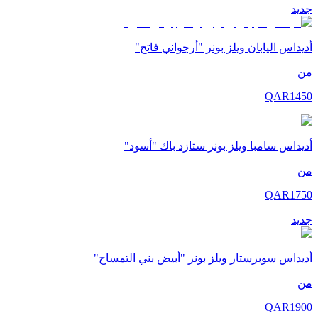
جديد
أديداس اليابان ويلز بونر "أرجواني فاتح"
من
QAR
1450
أديداس سامبا ويلز بونر ستازد باك "أسود"
من
QAR
1750
جديد
أديداس سوبرستار ويلز بونر "أبيض بني التمساح"
من
QAR
1900