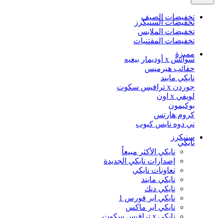
تخفيضات الصيف
تخفيضات السنيكرز
تخفيضات الملابس
تخفيضات المقتنيات
مميزة
سواتش x أوديمار بيغيه
حقائب هيرميس
نايكي مايند
جوردن x ترافيس سكوت
لويفي x اون
بوكيمون
كروم هارتس
ني دوه نايس كيوب
سنيكرز
نايكي
نايكي الأكثر مبيعاً
إصدارات نايكي الجديدة
تعاونات نايكي
نايكي مايند
نايكي دنك
نايكي اير فورس 1
نايكي اير ماكس
نايكي x ترافيس سكوت