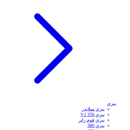
ييزي
ييزي سلايدز
ييزي 350 V2
ييزي فوم رانر
ييزي 380