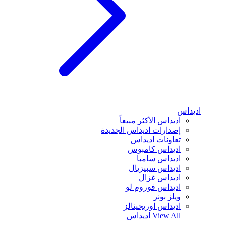
اديداس
اديداس الأكثر مبيعاً
إصدارات اديداس الجديدة
تعاونات اديداس
اديداس كامبوس
اديداس سامبا
اديداس سبيزيال
اديداس غزال
اديداس فوروم لو
ويلز بونر
اديداس اوريجينالز
View All
اديداس