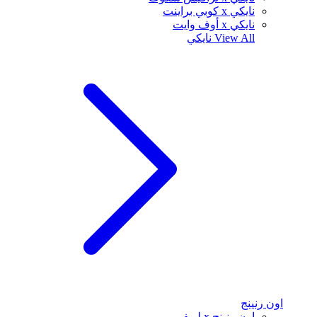
نايكي x كوبي براينت
نايكي x أوف وايت
View All
نايكي
اون رنينج
اون رنينج x لويفي