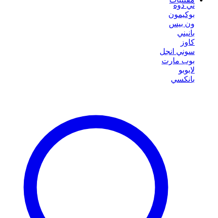
ني دوه
بوكيمون
ون بيس
بانيني
كاوز
سوني انجل
بوب مارت
لابوبو
بانكسي