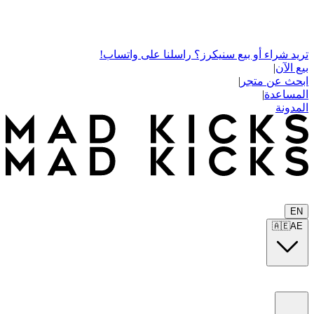
تريد شراء أو بيع سنيكرز؟ راسلنا على واتساب!
بيع الآن
|
ابحث عن متجر
|
المساعدة
|
المدونة
EN
🇦🇪
AE