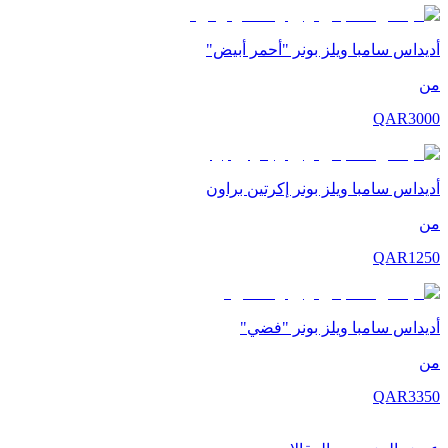
أديداس سامبا ويلز بونر "أحمر أبيض"
من
QAR
3000
أديداس سامبا ويلز بونر إكرتين براون
من
QAR
1250
أديداس سامبا ويلز بونر "فضي"
من
QAR
3350