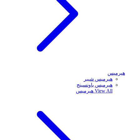
هيرميس
هيرميس شيبر
هيرميس باونسينج
View All
هيرميس