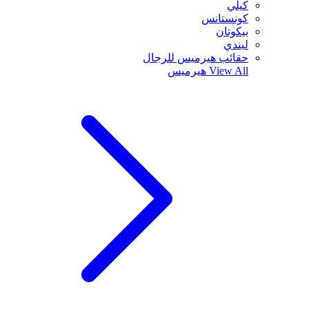
كيلي
كونستانس
بيكوتان
ليندي
حقائب هيرميس للرجال
View All
هيرميس