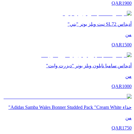
QAR
1900
أديداس SL72 نيت ويلز بونر "بني"
من
QAR
1500
أديداس سامبا نايلون ويلز بونر "ديزرت وايت"
من
QAR
1000
حذاء Adidas Samba Wales Bonner Studded Pack "Cream White"
من
QAR
1750