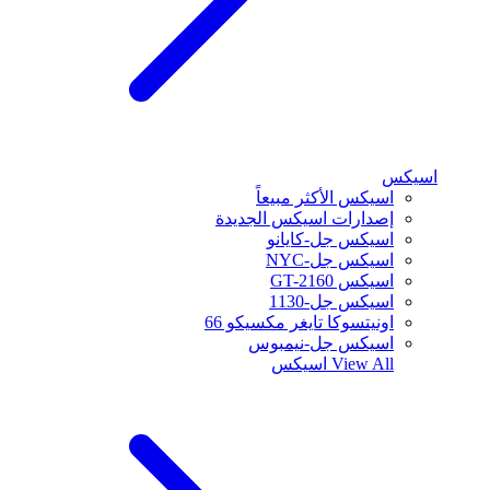
اسيكس
اسيكس الأكثر مبيعاً
إصدارات اسيكس الجديدة
اسيكس جل-كايانو
اسيكس جل-NYC
اسيكس GT-2160
اسيكس جل-1130
اونيتسوكا تايغر مكسيكو 66
اسيكس جل-نيمبوس
View All
اسيكس