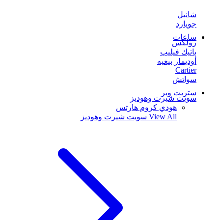
شانيل
جويارد
ساعات
رولكس
باتيك فيليب
أوديمار بيغيه
Cartier
سواتش
ستريت وير
سويت شيرت وهوديز
هودي كروم هارتس
View All
سويت شيرت وهوديز