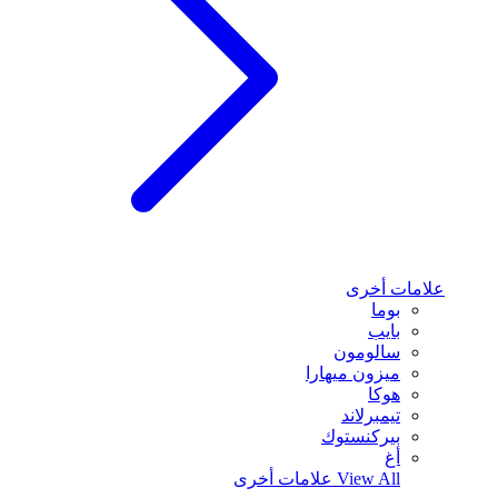
علامات أخرى
بوما
بايب
سالومون
ميزون ميهارا
هوكا
تيمبرلاند
بيركنستوك
أغ
View All
علامات أخرى