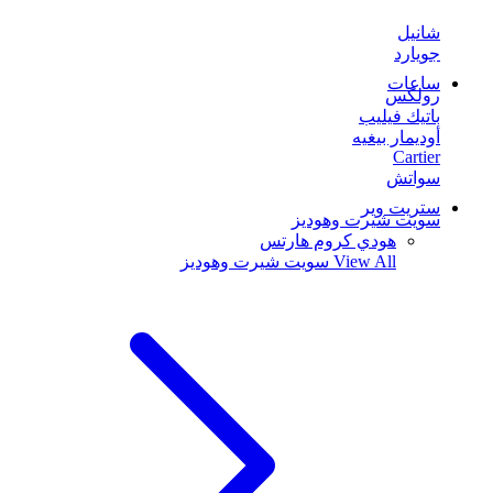
شانيل
جويارد
ساعات
رولكس
باتيك فيليب
أوديمار بيغيه
Cartier
سواتش
ستريت وير
سويت شيرت وهوديز
هودي كروم هارتس
View All
سويت شيرت وهوديز