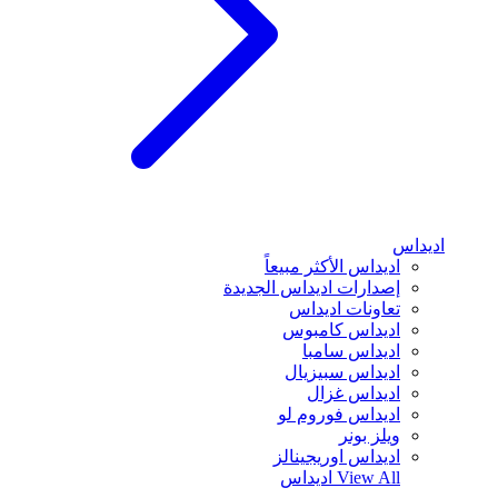
اديداس
اديداس الأكثر مبيعاً
إصدارات اديداس الجديدة
تعاونات اديداس
اديداس كامبوس
اديداس سامبا
اديداس سبيزيال
اديداس غزال
اديداس فوروم لو
ويلز بونر
اديداس اوريجينالز
View All
اديداس