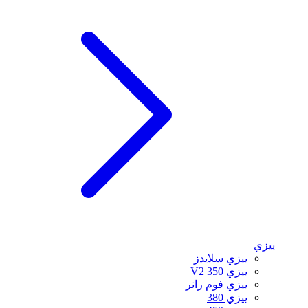
ييزي
ييزي سلايدز
ييزي 350 V2
ييزي فوم رانر
ييزي 380