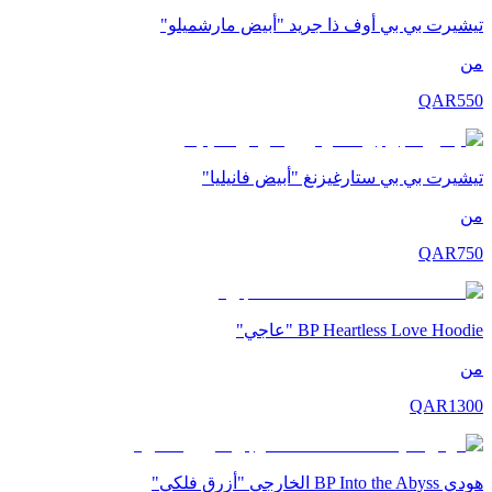
تيشيرت بي بي أوف ذا جريد "أبيض مارشميلو"
من
QAR
550
تيشيرت بي بي ستارغيزنغ "أبيض فانيليا"
من
QAR
750
BP Heartless Love Hoodie "عاجي"
من
QAR
1300
هودي BP Into the Abyss الخارجي "أزرق فلكي"