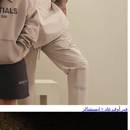
فير أوف غاد × إيسنشالز