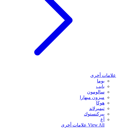
علامات أخرى
بوما
بايب
سالومون
ميزون ميهارا
هوكا
تيمبرلاند
بيركنستوك
أغ
View All
علامات أخرى