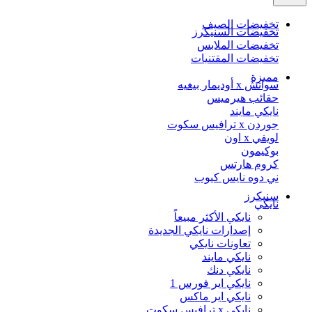
تخفيضات الصيف
تخفيضات السنيكرز
تخفيضات الملابس
تخفيضات المقتنيات
مميزة
سواتش x أوديمار بيغيه
حقائب هيرميس
نايكي مايند
جوردن x ترافيس سكوت
لويفي x اون
بوكيمون
كروم هارتس
ني دوه نايس كيوب
سنيكرز
نايكي
نايكي الأكثر مبيعاً
إصدارات نايكي الجديدة
تعاونات نايكي
نايكي مايند
نايكي دنك
نايكي اير فورس 1
نايكي اير ماكس
نايكي x ترافيس سكوت