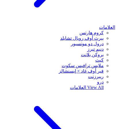
العلامات
كروم هارتس
بيرث أوف رويال تشايلد
درول دو مونسيور
دنيم تيرز
بروكن بلانت
كيث
ملابس ترافيس سكوت
فير أوف غاد × إيسنشالز
ريبرزنت
درو
View All
العلامات