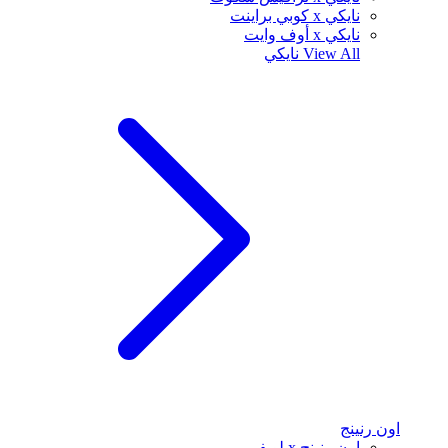
نايكي x كوبي براينت
نايكي x أوف وايت
View All
نايكي
اون رنينج
اون رنينج x لويفي