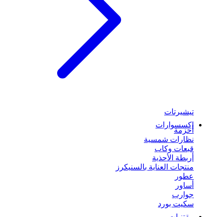
تيشيرتات
إكسسوارات
أحزمة
نظارات شمسية
قبعات وكاب
أربطة الأحذية
منتجات العناية بالسنيكرز
عطور
أساور
جوارب
سكيت بورد
مقتنيات