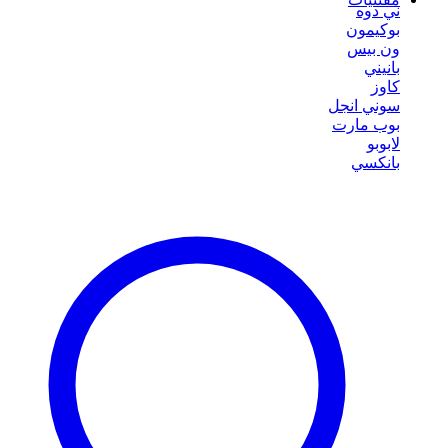
ني دوه
بوكيمون
ون بيس
بانيني
كاوز
سوني انجل
بوب مارت
لابوبو
بانكسي