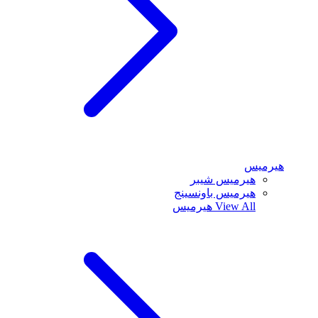
هيرميس
هيرميس شيبر
هيرميس باونسينج
View All
هيرميس