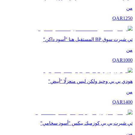
من
QAR
1250
تي شيرت سوق BP المستقبل هنا "أسود داكن"
من
QAR
1000
هودي بي بي وحيد ولكن ليس منعزلًا "أبيض"
من
QAR
1400
تي شيرت بي بي كوزميك بيكس "أسود سخامي"
من