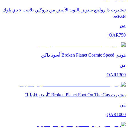
تيشيرت ذا رولينغ ستونز باللون الأبيض من بروكين بلانيت x دي بلوك
يوروب
من
QAR
750
هودي Broken Planet Cosmic Speed أسود داكن
من
QAR
1300
تيشيرت Broken Planet Foot On The Gas "أبيض فانيليا"
من
QAR
1000