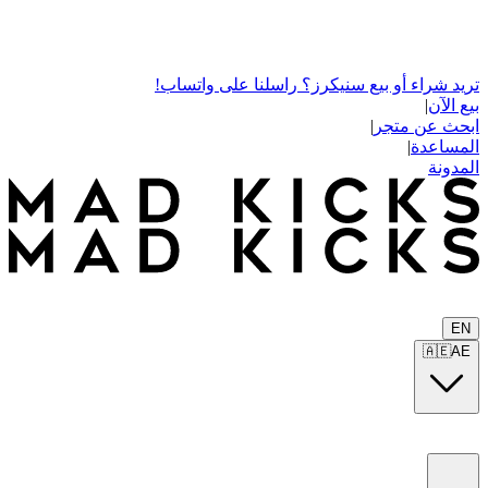
تريد شراء أو بيع سنيكرز؟ راسلنا على واتساب!
بيع الآن
|
ابحث عن متجر
|
المساعدة
|
المدونة
EN
🇦🇪
AE