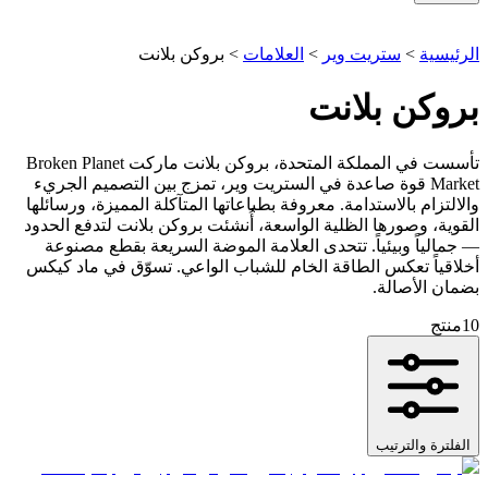
الرئيسية
>
ستريت وير
>
العلامات
>
بروكن بلانت
بروكن بلانت
تأسست في المملكة المتحدة، بروكن بلانت ماركت Broken Planet
Market قوة صاعدة في الستريت وير، تمزج بين التصميم الجريء
والالتزام بالاستدامة. معروفة بطباعاتها المتآكلة المميزة، ورسائلها
القوية، وصورها الظلية الواسعة، أُنشئت بروكن بلانت لتدفع الحدود
— جمالياً وبيئياً. تتحدى العلامة الموضة السريعة بقطع مصنوعة
أخلاقياً تعكس الطاقة الخام للشباب الواعي. تسوّق في ماد كيكس
بضمان الأصالة.
10
منتج
الفلترة والترتيب