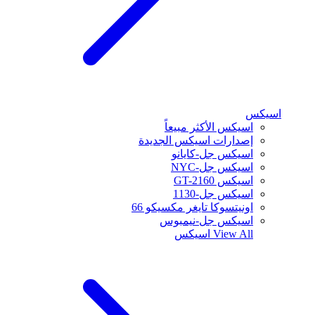
اسيكس
اسيكس الأكثر مبيعاً
إصدارات اسيكس الجديدة
اسيكس جل-كايانو
اسيكس جل-NYC
اسيكس GT-2160
اسيكس جل-1130
اونيتسوكا تايغر مكسيكو 66
اسيكس جل-نيمبوس
View All
اسيكس