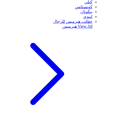
كيلي
كونستانس
بيكوتان
ليندي
حقائب هيرميس للرجال
View All
هيرميس