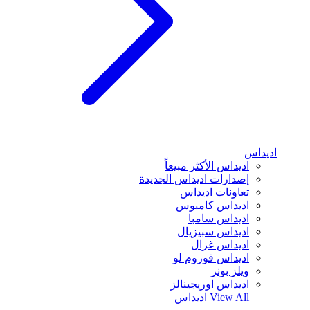
اديداس
اديداس الأكثر مبيعاً
إصدارات اديداس الجديدة
تعاونات اديداس
اديداس كامبوس
اديداس سامبا
اديداس سبيزيال
اديداس غزال
اديداس فوروم لو
ويلز بونر
اديداس اوريجينالز
View All
اديداس