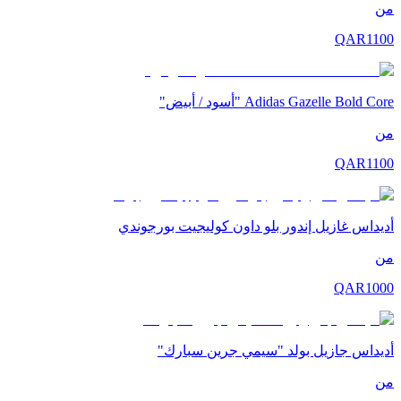
من
QAR
1100
Adidas Gazelle Bold Core "أسود / أبيض"
من
QAR
1100
أديداس غازيل إندور بلو داون كوليجيت بورجوندي
من
QAR
1000
أديداس جازيل بولد "سيمي جرين سبارك"
من