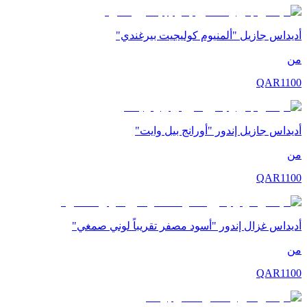
أديداس جازيل "ألمنيوم كوليجيت بيرغندي"
من
QAR
1100
أديداس جازيل إندور "أورانج بيل وايت"
من
QAR
1100
أديداس غزال إندور "أسود مصفر تقريباً لوني صمغي"
من
QAR
1100