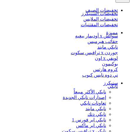
تخفيضات الصيف
تخفيضات السنيكرز
تخفيضات الملابس
تخفيضات المقتنيات
مميزة
سواتش x أوديمار بيغيه
حقائب هيرميس
نايكي مايند
جوردن x ترافيس سكوت
لويفي x اون
بوكيمون
كروم هارتس
ني دوه نايس كيوب
سنيكرز
نايكي
نايكي الأكثر مبيعاً
إصدارات نايكي الجديدة
تعاونات نايكي
نايكي مايند
نايكي دنك
نايكي اير فورس 1
نايكي اير ماكس
نايكي x ترافيس سكوت