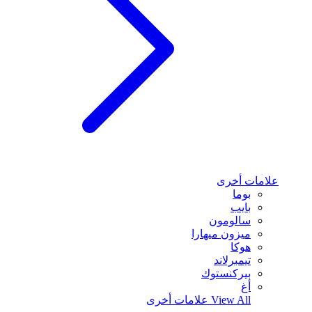
علامات أخرى
بوما
بايب
سالومون
ميزون ميهارا
هوكا
تيمبرلاند
بيركنستوك
أغ
View All
علامات أخرى