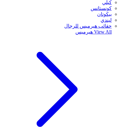
كيلي
كونستانس
بيكوتان
ليندي
حقائب هيرميس للرجال
View All
هيرميس