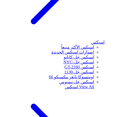
اسيكس
اسيكس الأكثر مبيعاً
إصدارات اسيكس الجديدة
اسيكس جل-كايانو
اسيكس جل-NYC
اسيكس GT-2160
اسيكس جل-1130
اونيتسوكا تايغر مكسيكو 66
اسيكس جل-نيمبوس
View All
اسيكس