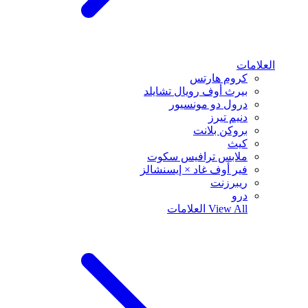
العلامات
كروم هارتس
بيرث أوف رويال تشايلد
درول دو مونسيور
دنيم تيرز
بروكن بلانت
كيث
ملابس ترافيس سكوت
فير أوف غاد × إيسنشالز
ريبرزنت
درو
View All
العلامات