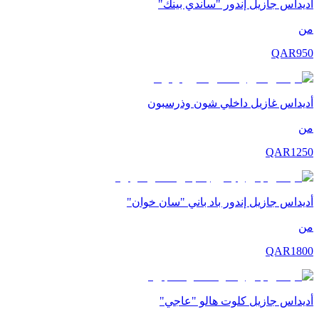
أديداس جازيل إندور "ساندي بينك"
من
QAR
950
أديداس غازيل داخلي شون وذرسبون
من
QAR
1250
أديداس جازيل إندور باد باني "سان خوان"
من
QAR
1800
أديداس جازيل كلوت هالو "عاجي"