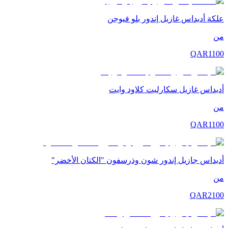
علكة أديداس غازيل إندور بلو فيوجن
من
QAR
1100
أديداس غازيل سكارليت كلاود وايت
من
QAR
1100
أديداس جازيل إندور شون وذرسفون "الكتان الأخضر"
من
QAR
2100