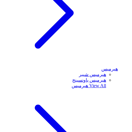
هيرميس
هيرميس شيبر
هيرميس باونسينج
View All
هيرميس