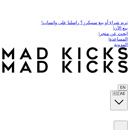
تريد شراء أو بيع سنيكرز؟ راسلنا على واتساب!
بيع الآن
|
ابحث عن متجر
|
المساعدة
|
المدونة
EN
🇦🇪
AE