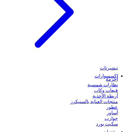
تيشيرتات
إكسسوارات
أحزمة
نظارات شمسية
قبعات وكاب
أربطة الأحذية
منتجات العناية بالسنيكرز
عطور
أساور
جوارب
سكيت بورد
مقتنيات