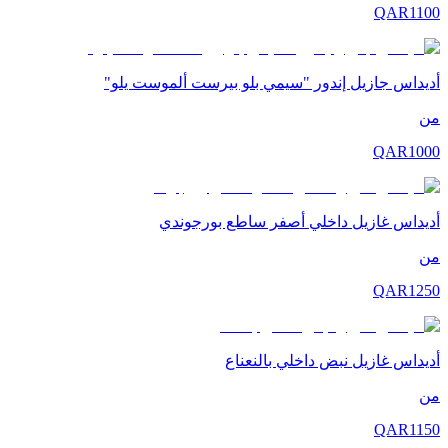
QAR
1100
أديداس جازيل إندور "سيمي بلو بيرست ألموست يلو"
من
QAR
1000
أديداس غازيل داخلي أصفر ساطع بورجوندي
من
QAR
1250
أديداس غازيل نبض داخلي بالنعناع
من
QAR
1150