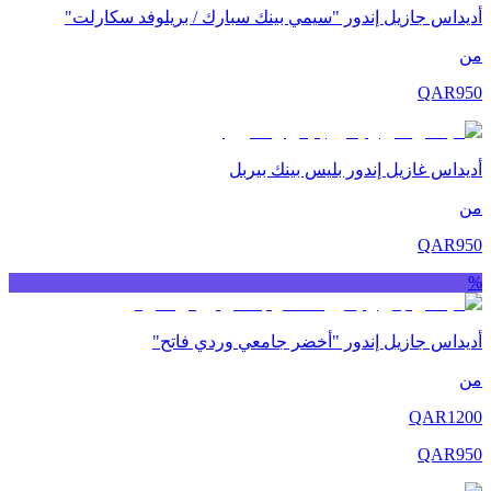
أديداس جازيل إندور "سيمي بينك سبارك / بريلوفد سكارلت"
من
QAR
950
أديداس غازيل إندور بليس بينك بيربل
من
QAR
950
%
أديداس جازيل إندور "أخضر جامعي وردي فاتح"
من
QAR
1200
QAR
950