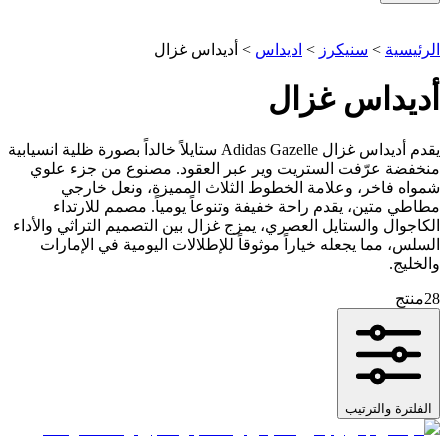
الرئيسية
>
سنيكرز
>
اديداس
>
أديداس غزال
أديداس غزال
يقدم أديداس غزال Adidas Gazelle ستايلاً خالداً بصورة ظلية انسيابية
منخفضة عرّفت الستريت وير عبر العقود. مصنوع من جزء علوي
شمواه فاخر، وعلامة الخطوط الثلاث المميزة، ونعل خارجي
مطاطي متين، يقدم راحة خفيفة وتنوعاً يومياً. مصمم للارتداء
الكاجوال والستايل العصري، يمزج غزال بين التصميم التراثي والأداء
السلس، مما يجعله خياراً موثوقاً للإطلالات اليومية في الإمارات
والخليج.
28
منتج
الفلترة والترتيب