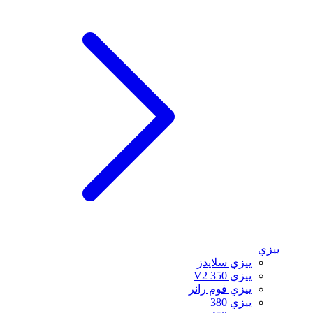
ييزي
ييزي سلايدز
ييزي 350 V2
ييزي فوم رانر
ييزي 380