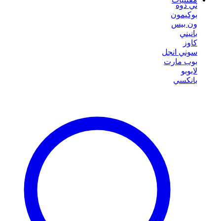
ني دوه
بوكيمون
ون بيس
بانيني
كاوز
سوني انجل
بوب مارت
لابوبو
بانكسي