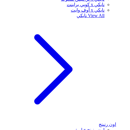
نايكي x كوبي براينت
نايكي x أوف وايت
View All
نايكي
اون رنينج
اون رنينج x لويفي