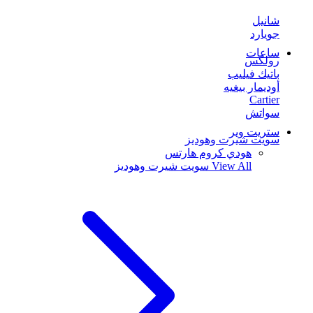
شانيل
جويارد
ساعات
رولكس
باتيك فيليب
أوديمار بيغيه
Cartier
سواتش
ستريت وير
سويت شيرت وهوديز
هودي كروم هارتس
View All
سويت شيرت وهوديز