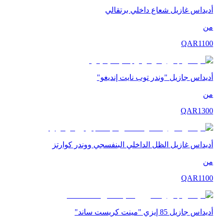
أديداس غازيل شعاع داخلي برتقالي
من
QAR
1100
أديداس جازيل "وندر توب نايت إنديغو"
من
QAR
1300
أديداس غازيل الظل الداخلي البنفسجي ووندر كوارتز
من
QAR
1100
أديداس جازيل 85 إيزي "مينت كريست ساند"