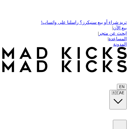
تريد شراء أو بيع سنيكرز؟ راسلنا على واتساب!
بيع الآن
|
ابحث عن متجر
|
المساعدة
|
المدونة
EN
🇦🇪
AE