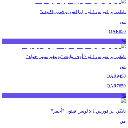
نايكي اير فورس 1 لو "إل إكس يو في رياكتيف"
من
QAR
850
%
نايكي اير فورس 1 لو × أوف-وايت "يونيفيرسيتي جولد"
من
QAR
9450
QAR
7650
%
نايكي اير فورس 1 x لويس فيتون "أحمر"
من