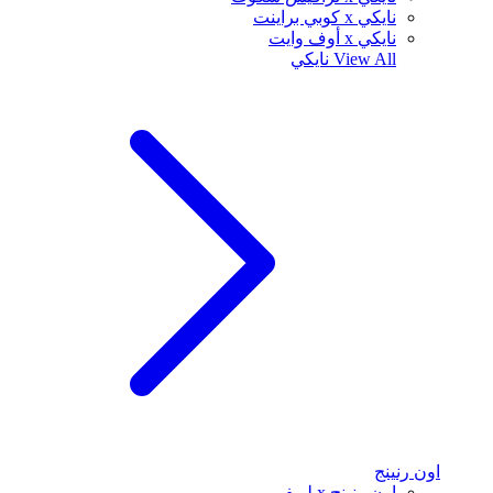
نايكي x كوبي براينت
نايكي x أوف وايت
View All
نايكي
اون رنينج
اون رنينج x لويفي