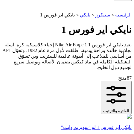
الرئيسية
>
سنيكرز
>
نايكي
>
نايكي اير فورس 1
نايكي اير فورس 1
تعيد نايكي اير فورس 1 Nike Air Force 1 إحياء كلاسيكية كرة السلة
بجاذبية خالدة وراحة يومية. أُطلقت لأول مرة عام 1982، وتحوّل AF1
من أساسي للملاعب إلى أيقونة عالمية للستريت وير. تسوّق
التشكيلة الكاملة في ماد كيكس بضمان الأصالة وتوصيل سريع
لجميع دول الخليج.
87
منتج
الفلترة والترتيب
نايكي اير فورس 1 لو "سوبريم وايت"