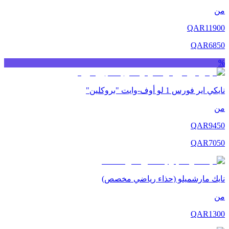
من
QAR
11900
QAR
6850
%
نايكي اير فورس 1 لو أوف-وايت "بروكلين"
من
QAR
9450
QAR
7050
نايك مارشميلو (حذاء رياضي مخصص)
من
QAR
1300