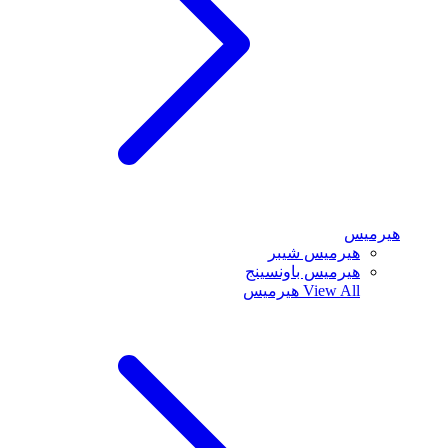
هيرميس
هيرميس شيبر
هيرميس باونسينج
View All
هيرميس