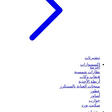
تيشيرتات
إكسسوارات
أحزمة
نظارات شمسية
قبعات وكاب
أربطة الأحذية
منتجات العناية بالسنيكرز
عطور
أساور
جوارب
سكيت بورد
مقتنيات