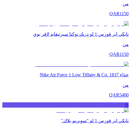
من
QAR
1150
نايكي اير فورس 1 لو دريك نوكتا سيرتيفايد لافر بوي
من
QAR
1150
حذاء Nike Air Force 1 Low Tiffany & Co. 1837
من
QAR
5400
%
نايكي اير فورس 1 لو "سوبريم بلاك"
من