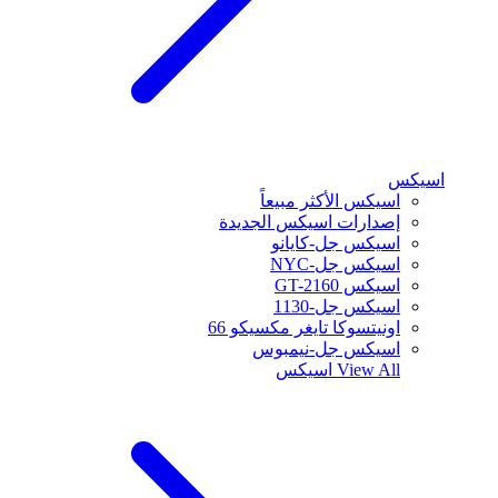
اسيكس
اسيكس الأكثر مبيعاً
إصدارات اسيكس الجديدة
اسيكس جل-كايانو
اسيكس جل-NYC
اسيكس GT-2160
اسيكس جل-1130
اونيتسوكا تايغر مكسيكو 66
اسيكس جل-نيمبوس
View All
اسيكس