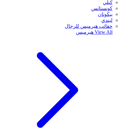
كيلي
كونستانس
بيكوتان
ليندي
حقائب هيرميس للرجال
View All
هيرميس