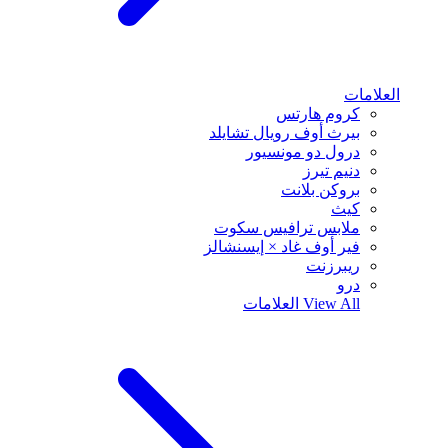
العلامات
كروم هارتس
بيرث أوف رويال تشايلد
درول دو مونسيور
دنيم تيرز
بروكن بلانت
كيث
ملابس ترافيس سكوت
فير أوف غاد × إيسنشالز
ريبرزنت
درو
View All
العلامات