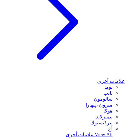
علامات أخرى
بوما
بايب
سالومون
ميزون ميهارا
هوكا
تيمبرلاند
بيركنستوك
أغ
View All
علامات أخرى