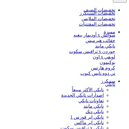
تخفيضات الصيف
تخفيضات السنيكرز
تخفيضات الملابس
تخفيضات المقتنيات
مميزة
سواتش x أوديمار بيغيه
حقائب هيرميس
نايكي مايند
جوردن x ترافيس سكوت
لويفي x اون
بوكيمون
كروم هارتس
ني دوه نايس كيوب
سنيكرز
نايكي
نايكي الأكثر مبيعاً
إصدارات نايكي الجديدة
تعاونات نايكي
نايكي مايند
نايكي دنك
نايكي اير فورس 1
نايكي اير ماكس
نايكي x ترافيس سكوت