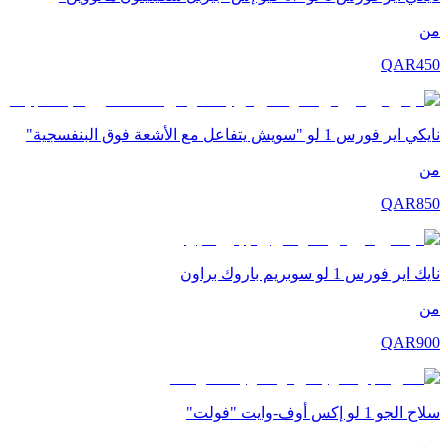
من
QAR
450
نايكي اير فورس 1 لو "سويش يتفاعل مع الأشعة فوق البنفسجية"
من
QAR
850
نايك اير فورس 1 لو سوبريم باروك براون
من
QAR
900
سلاح الجو 1 لو إكس أوف-وايت "فولت"
من