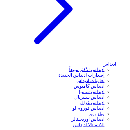
اديداس
اديداس الأكثر مبيعاً
إصدارات اديداس الجديدة
تعاونات اديداس
اديداس كامبوس
اديداس سامبا
اديداس سبيزيال
اديداس غزال
اديداس فوروم لو
ويلز بونر
اديداس اوريجينالز
View All
اديداس