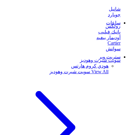
شانيل
جويارد
ساعات
رولكس
باتيك فيليب
أوديمار بيغيه
Cartier
سواتش
ستريت وير
سويت شيرت وهوديز
هودي كروم هارتس
View All
سويت شيرت وهوديز