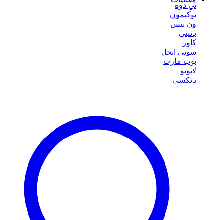
ني دوه
بوكيمون
ون بيس
بانيني
كاوز
سوني انجل
بوب مارت
لابوبو
بانكسي