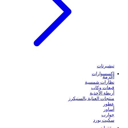
تيشيرتات
إكسسوارات
أحزمة
نظارات شمسية
قبعات وكاب
أربطة الأحذية
منتجات العناية بالسنيكرز
عطور
أساور
جوارب
سكيت بورد
مقتنيات