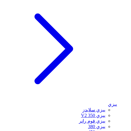
ييزي
ييزي سلايدز
ييزي 350 V2
ييزي فوم رانر
ييزي 380