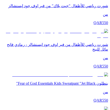
شورت رياضي للأطفال "جيت بلاك" من فير اوف جود إيسنشالز
من
QAR
550
شورت رياضي للأطفال من فير اوف جود إيسنشالز - رمادي فاتح
مائل للبيج
من
QAR
550
بنطلون Fear of God Essentials Kids Sweatpant "Jet Black"
من
QAR
550