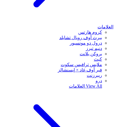
العلامات
كروم هارتس
بيرث أوف رويال تشايلد
درول دو مونسيور
دنيم تيرز
بروكن بلانت
كيث
ملابس ترافيس سكوت
فير أوف غاد × إيسنشالز
ريبرزنت
درو
View All
العلامات