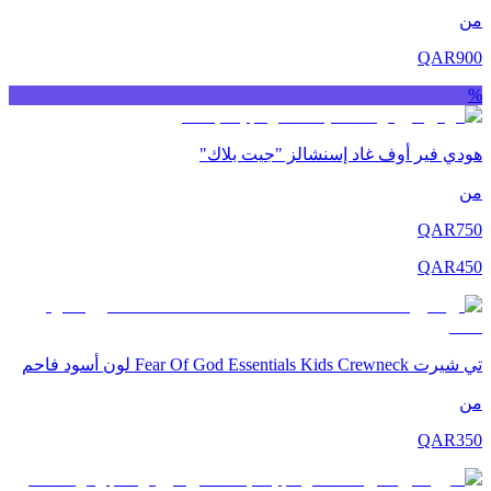
من
QAR
900
%
هودي فير أوف غاد إسنشالز "جيت بلاك"
من
QAR
750
QAR
450
تي شيرت Fear Of God Essentials Kids Crewneck لون أسود فاحم
من
QAR
350