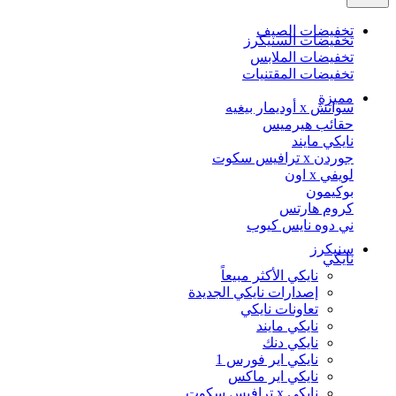
تخفيضات الصيف
تخفيضات السنيكرز
تخفيضات الملابس
تخفيضات المقتنيات
مميزة
سواتش x أوديمار بيغيه
حقائب هيرميس
نايكي مايند
جوردن x ترافيس سكوت
لويفي x اون
بوكيمون
كروم هارتس
ني دوه نايس كيوب
سنيكرز
نايكي
نايكي الأكثر مبيعاً
إصدارات نايكي الجديدة
تعاونات نايكي
نايكي مايند
نايكي دنك
نايكي اير فورس 1
نايكي اير ماكس
نايكي x ترافيس سكوت