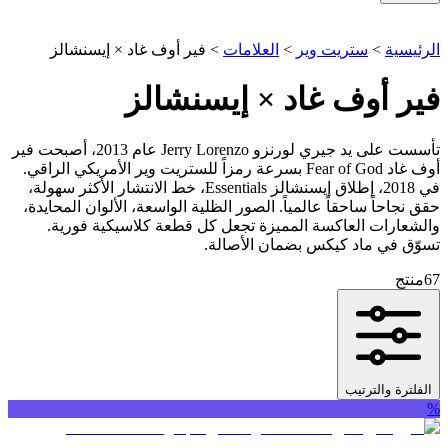
الرئيسية
>
ستريت وير
>
العلامات
>
فير أوف غاد × إيسنشالز
فير أوف غاد × إيسنشالز
تأسست على يد جيري لورنزو Jerry Lorenzo عام 2013، أصبحت فير
أوف غاد Fear of God بسرعة رمزاً للستريت وير الأمريكي الراقي.
في 2018، إطلاق إيسنشالز Essentials، خط الانتشار الأكثر سهولة،
حقق نجاحاً ساحقاً عالمياً. الصور الظلية الواسعة، الألوان المحايدة،
والشعارات العاكسة المميزة تجعل كل قطعة كلاسيكية فورية.
تسوّق في ماد كيكس بضمان الأصالة.
67
منتج
الفلترة والترتيب
%