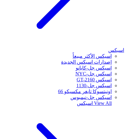
اسيكس
اسيكس الأكثر مبيعاً
إصدارات اسيكس الجديدة
اسيكس جل-كايانو
اسيكس جل-NYC
اسيكس GT-2160
اسيكس جل-1130
اونيتسوكا تايغر مكسيكو 66
اسيكس جل-نيمبوس
View All
اسيكس