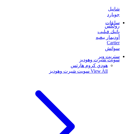
شانيل
جويارد
ساعات
رولكس
باتيك فيليب
أوديمار بيغيه
Cartier
سواتش
ستريت وير
سويت شيرت وهوديز
هودي كروم هارتس
View All
سويت شيرت وهوديز