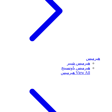
هيرميس
هيرميس شيبر
هيرميس باونسينج
View All
هيرميس