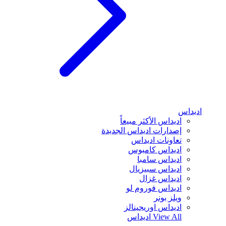
اديداس
اديداس الأكثر مبيعاً
إصدارات اديداس الجديدة
تعاونات اديداس
اديداس كامبوس
اديداس سامبا
اديداس سبيزيال
اديداس غزال
اديداس فوروم لو
ويلز بونر
اديداس اوريجينالز
View All
اديداس