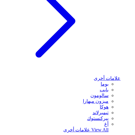
علامات أخرى
بوما
بايب
سالومون
ميزون ميهارا
هوكا
تيمبرلاند
بيركنستوك
أغ
View All
علامات أخرى