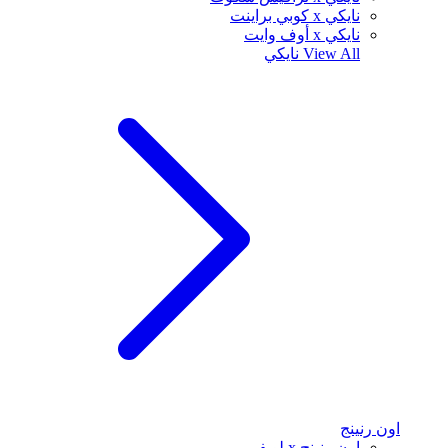
نايكي x كوبي براينت
نايكي x أوف وايت
View All
نايكي
اون رنينج
اون رنينج x لويفي