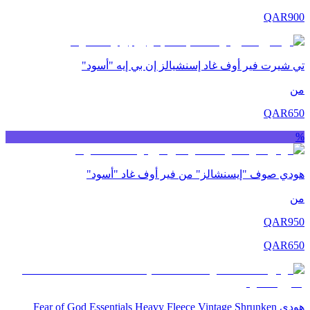
QAR
900
تي شيرت فير أوف غاد إسنشيالز إن بي إيه "أسود"
من
QAR
650
%
هودي صوف "إيسنشالز" من فير أوف غاد "أسود"
من
QAR
950
QAR
650
هودي Fear of God Essentials Heavy Fleece Vintage Shrunken