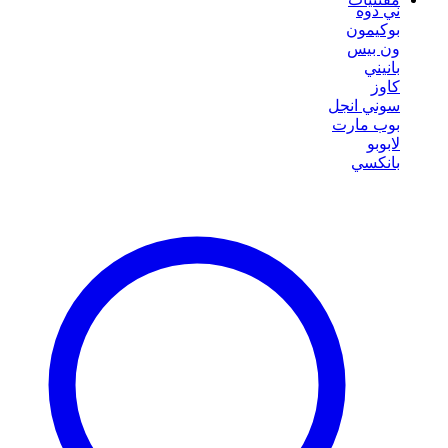
ني دوه
بوكيمون
ون بيس
بانيني
كاوز
سوني انجل
بوب مارت
لابوبو
بانكسي