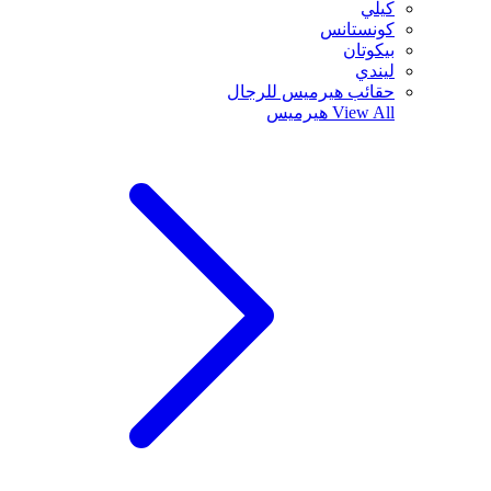
كيلي
كونستانس
بيكوتان
ليندي
حقائب هيرميس للرجال
View All
هيرميس