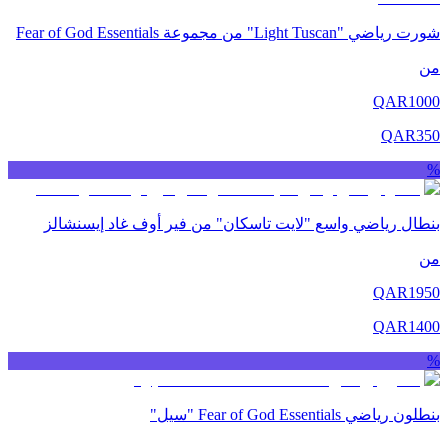
شورت رياضي "Light Tuscan" من مجموعة Fear of God Essentials
من
QAR
1000
QAR
350
%
بنطال رياضي واسع "لايت تاسكان" من فير أوف غاد إيسنشالز
من
QAR
1950
QAR
1400
%
بنطلون رياضي Fear of God Essentials "سيل"