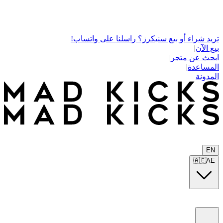
تريد شراء أو بيع سنيكرز؟ راسلنا على واتساب!
بيع الآن
|
ابحث عن متجر
|
المساعدة
|
المدونة
EN
🇦🇪
AE