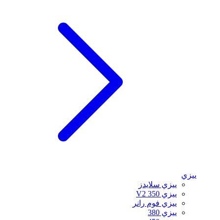
ييزي
ييزي سلايدز
ييزي 350 V2
ييزي فوم رانر
ييزي 380