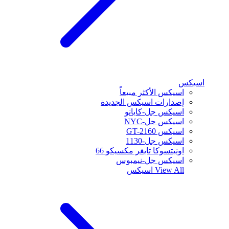
اسيكس
اسيكس الأكثر مبيعاً
إصدارات اسيكس الجديدة
اسيكس جل-كايانو
اسيكس جل-NYC
اسيكس GT-2160
اسيكس جل-1130
اونيتسوكا تايغر مكسيكو 66
اسيكس جل-نيمبوس
View All
اسيكس