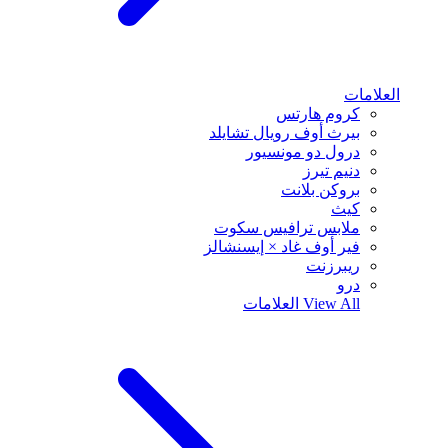
العلامات
كروم هارتس
بيرث أوف رويال تشايلد
درول دو مونسيور
دنيم تيرز
بروكن بلانت
كيث
ملابس ترافيس سكوت
فير أوف غاد × إيسنشالز
ريبرزنت
درو
View All
العلامات