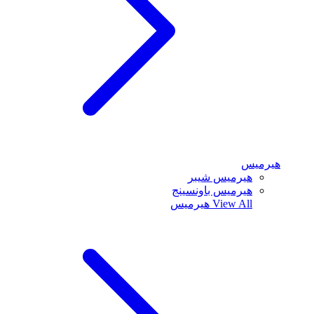
هيرميس
هيرميس شيبر
هيرميس باونسينج
View All
هيرميس