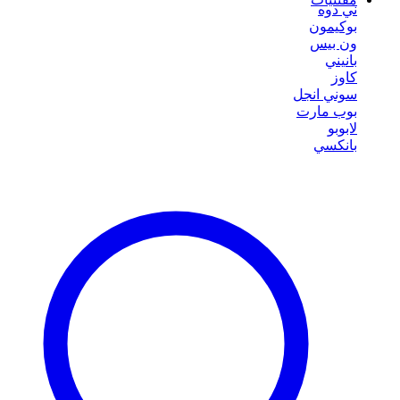
ني دوه
بوكيمون
ون بيس
بانيني
كاوز
سوني انجل
بوب مارت
لابوبو
بانكسي