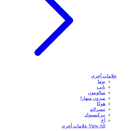
علامات أخرى
بوما
بايب
سالومون
ميزون ميهارا
هوكا
تيمبرلاند
بيركنستوك
أغ
View All
علامات أخرى