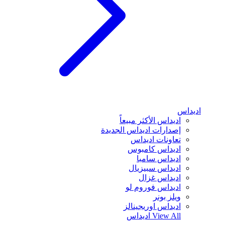
اديداس
اديداس الأكثر مبيعاً
إصدارات اديداس الجديدة
تعاونات اديداس
اديداس كامبوس
اديداس سامبا
اديداس سبيزيال
اديداس غزال
اديداس فوروم لو
ويلز بونر
اديداس اوريجينالز
View All
اديداس