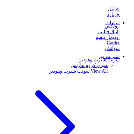
شانيل
جويارد
ساعات
رولكس
باتيك فيليب
أوديمار بيغيه
Cartier
سواتش
ستريت وير
سويت شيرت وهوديز
هودي كروم هارتس
View All
سويت شيرت وهوديز