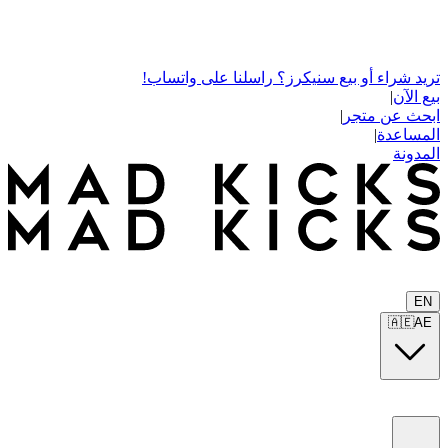
تريد شراء أو بيع سنيكرز؟ راسلنا على واتساب!
بيع الآن
|
ابحث عن متجر
|
المساعدة
|
المدونة
EN
🇦🇪
AE