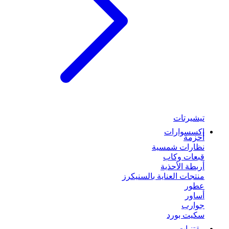
تيشيرتات
إكسسوارات
أحزمة
نظارات شمسية
قبعات وكاب
أربطة الأحذية
منتجات العناية بالسنيكرز
عطور
أساور
جوارب
سكيت بورد
مقتنيات