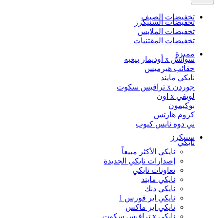
تخفيضات الصيف
تخفيضات السنيكرز
تخفيضات الملابس
تخفيضات المقتنيات
مميزة
سواتش x أوديمار بيغيه
حقائب هيرميس
نايكي مايند
جوردن x ترافيس سكوت
لويفي x اون
بوكيمون
كروم هارتس
ني دوه نايس كيوب
سنيكرز
نايكي
نايكي الأكثر مبيعاً
إصدارات نايكي الجديدة
تعاونات نايكي
نايكي مايند
نايكي دنك
نايكي اير فورس 1
نايكي اير ماكس
نايكي x ترافيس سكوت