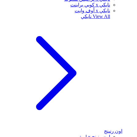
نايكي x كوبي براينت
نايكي x أوف وايت
View All
نايكي
اون رنينج
اون رنينج x لويفي