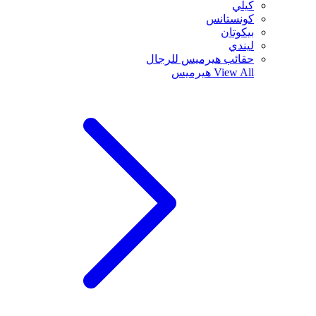
كيلي
كونستانس
بيكوتان
ليندي
حقائب هيرميس للرجال
View All
هيرميس