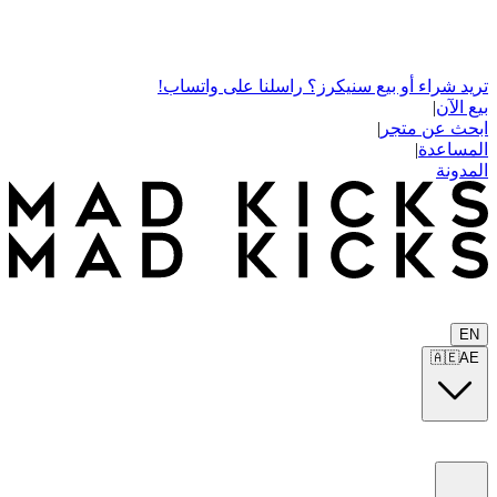
تريد شراء أو بيع سنيكرز؟ راسلنا على واتساب!
بيع الآن
|
ابحث عن متجر
|
المساعدة
|
المدونة
EN
🇦🇪
AE