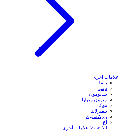
علامات أخرى
بوما
بايب
سالومون
ميزون ميهارا
هوكا
تيمبرلاند
بيركنستوك
أغ
View All
علامات أخرى