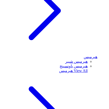
هيرميس
هيرميس شيبر
هيرميس باونسينج
View All
هيرميس