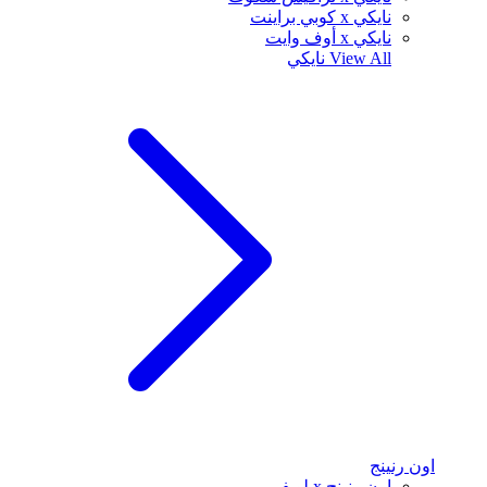
نايكي x كوبي براينت
نايكي x أوف وايت
View All
نايكي
اون رنينج
اون رنينج x لويفي