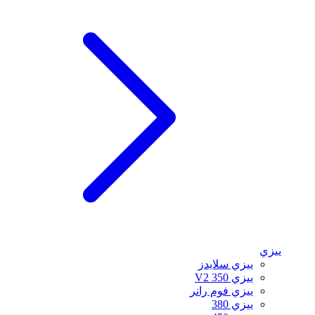
ييزي
ييزي سلايدز
ييزي 350 V2
ييزي فوم رانر
ييزي 380