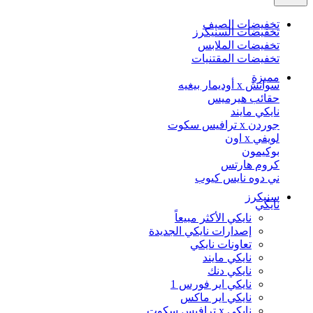
تخفيضات الصيف
تخفيضات السنيكرز
تخفيضات الملابس
تخفيضات المقتنيات
مميزة
سواتش x أوديمار بيغيه
حقائب هيرميس
نايكي مايند
جوردن x ترافيس سكوت
لويفي x اون
بوكيمون
كروم هارتس
ني دوه نايس كيوب
سنيكرز
نايكي
نايكي الأكثر مبيعاً
إصدارات نايكي الجديدة
تعاونات نايكي
نايكي مايند
نايكي دنك
نايكي اير فورس 1
نايكي اير ماكس
نايكي x ترافيس سكوت