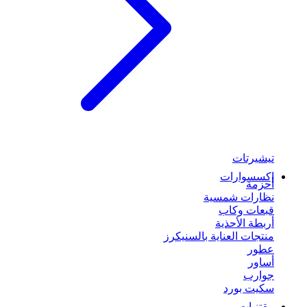
تيشيرتات
إكسسوارات
أحزمة
نظارات شمسية
قبعات وكاب
أربطة الأحذية
منتجات العناية بالسنيكرز
عطور
أساور
جوارب
سكيت بورد
مقتنيات