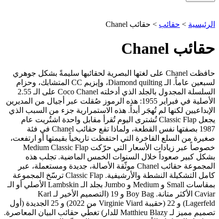
الرئيسية
>
حقائب
>
حقائب Chanel
حقائب Chanel
حافظت Chanel على لغتها البصرية لحقائبها سليمةً بشكل جوهري
لسبعين عاماً. الـ Diamond quilting، وإبزيم CC المتشابك، وحزام
السلسلة المجدول بالجلد الذي أدخلته Coco Chanel على الـ 2.55
الأصلية في فبراير 1955: هذه الرموز صُقلت عبر أجيال من المديرين
الإبداعيين لكنها لم تُهجَر أبداً. هذه الاستمرارية جزء من السبب الذي
يجعل Classic Flap تُشترى اليوم تُقرأ مقابل واحدة اشتُريت عام
1987 بصفتها نفس القطعة، ولماذا تقع حقائب Chanel في فئة
صغيرة من السلع الفاخرة التي احتفظت تاريخياً بقيمتها أو ارتفعت،
خصوصاً عبر زيادات الأسعار التي حرّكت Medium Classic Flap
بشكل كبير صعوداً خلال السنوات الخمس الماضية. تجلب هذه
المجموعة حقائب Chanel موثّقة الأصالة، جديدة ومستعملة، عبر
كامل التشكيلة النشطة والأرشيفية. Classic Flap ترسّخ المجموعة
بمقاسات Small و Medium و Jumbo بجلد الـ Lambskin الأصلي أو الـ
Caviar الأكثر متانة. Boy Bag و 19 (التصميم الأخير لـ Karl
Lagerfeld) و 22 (حقيبة Virginie Viard من 2022) و 25 الجديدة (أول
تصميم مميز لـ Matthieu Blazy للدار) تغطّي حقائب البيان المعاصرة.