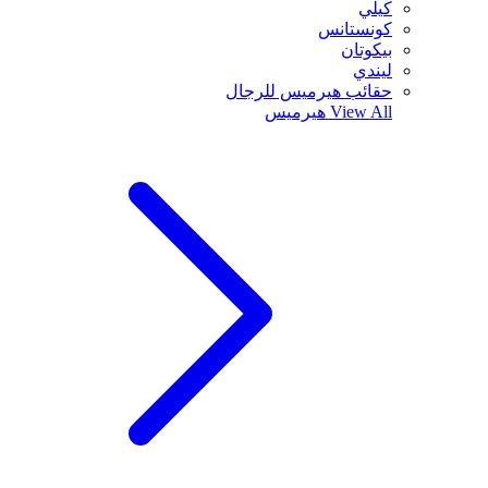
كيلي
كونستانس
بيكوتان
ليندي
حقائب هيرميس للرجال
View All
هيرميس