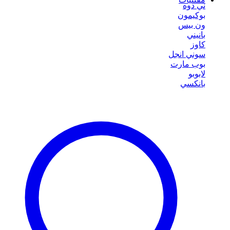
ني دوه
بوكيمون
ون بيس
بانيني
كاوز
سوني انجل
بوب مارت
لابوبو
بانكسي