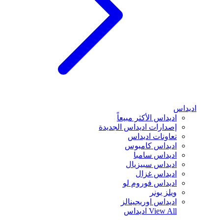
اديداس
اديداس الأكثر مبيعاً
إصدارات اديداس الجديدة
تعاونات اديداس
اديداس كامبوس
اديداس سامبا
اديداس سبيزيال
اديداس غزال
اديداس فوروم لو
ويلز بونر
اديداس اوريجينالز
View All
اديداس