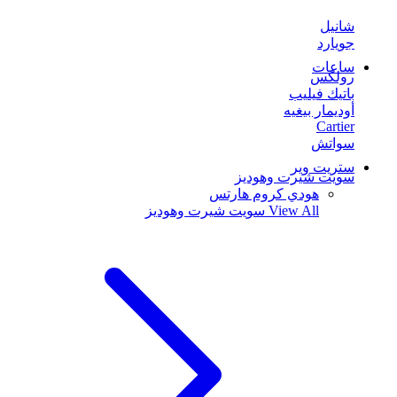
شانيل
جويارد
ساعات
رولكس
باتيك فيليب
أوديمار بيغيه
Cartier
سواتش
ستريت وير
سويت شيرت وهوديز
هودي كروم هارتس
View All
سويت شيرت وهوديز