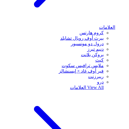
العلامات
كروم هارتس
بيرث أوف رويال تشايلد
درول دو مونسيور
دنيم تيرز
بروكن بلانت
كيث
ملابس ترافيس سكوت
فير أوف غاد × إيسنشالز
ريبرزنت
درو
View All
العلامات