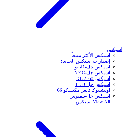
اسيكس
اسيكس الأكثر مبيعاً
إصدارات اسيكس الجديدة
اسيكس جل-كايانو
اسيكس جل-NYC
اسيكس GT-2160
اسيكس جل-1130
اونيتسوكا تايغر مكسيكو 66
اسيكس جل-نيمبوس
View All
اسيكس