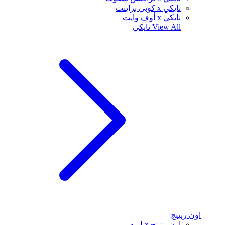
نايكي x كوبي براينت
نايكي x أوف وايت
View All
نايكي
اون رنينج
اون رنينج x لويفي