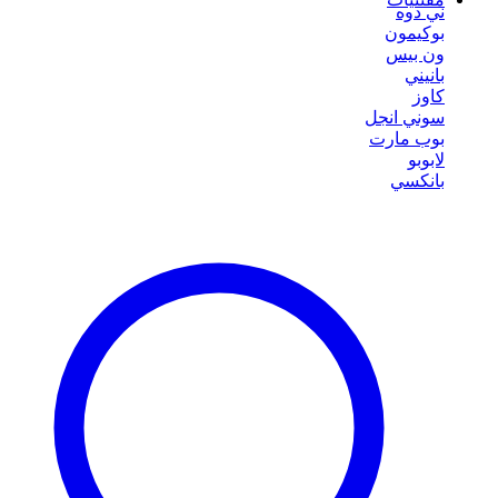
ني دوه
بوكيمون
ون بيس
بانيني
كاوز
سوني انجل
بوب مارت
لابوبو
بانكسي