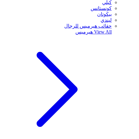
كيلي
كونستانس
بيكوتان
ليندي
حقائب هيرميس للرجال
View All
هيرميس