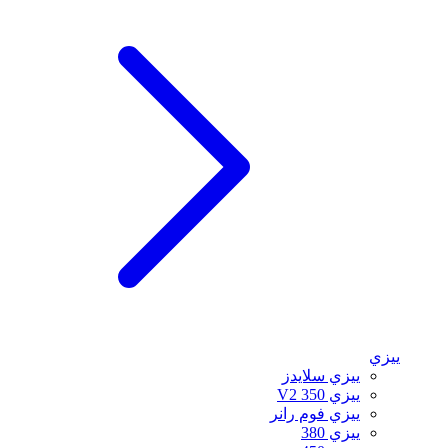
ييزي
ييزي سلايدز
ييزي 350 V2
ييزي فوم رانر
ييزي 380