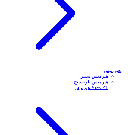
هيرميس
هيرميس شيبر
هيرميس باونسينج
View All
هيرميس