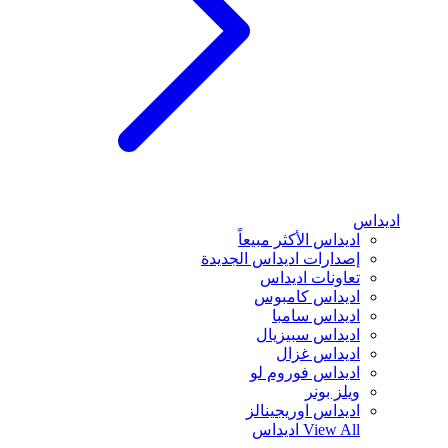
اديداس
اديداس الأكثر مبيعاً
إصدارات اديداس الجديدة
تعاونات اديداس
اديداس كامبوس
اديداس سامبا
اديداس سبيزيال
اديداس غزال
اديداس فوروم لو
ويلز بونر
اديداس اوريجينالز
View All
اديداس