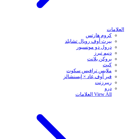
العلامات
كروم هارتس
بيرث أوف رويال تشايلد
درول دو مونسيور
دنيم تيرز
بروكن بلانت
كيث
ملابس ترافيس سكوت
فير أوف غاد × إيسنشالز
ريبرزنت
درو
View All
العلامات