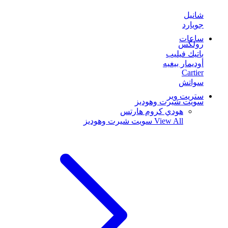
شانيل
جويارد
ساعات
رولكس
باتيك فيليب
أوديمار بيغيه
Cartier
سواتش
ستريت وير
سويت شيرت وهوديز
هودي كروم هارتس
View All
سويت شيرت وهوديز