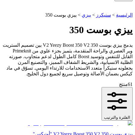
الرئيسية
>
سنيكرز
>
ييزي
>
ييزي بوست 350
ييزي بوست 350
يدمج ييزي بوست 350 V2 Yeezy Boost 350 V2 بين تصميم الستريت
وير العصري والراحة المتقدمة، يتميز بجزء علوي من Primeknit
القابل للتنفس وتوسيد Boost كامل الطول لدعم متجاوب. صورته
الظلية الانسيابية، والشريط الشفاف المميز، والتصنيع المرن
يجعلونه سنيكراً متعدد الاستخدامات للارتداء اليومي. تسوّق في ماد
كيكس بضمان الأصالة وتوصيل سريع لجميع دول الخليج.
61
منتج
الفلترة والترتيب
ييزي بوست 350 V2 Yeezy Boost 350 V2 "أونيكس"