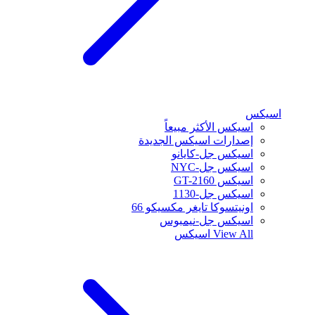
اسيكس
اسيكس الأكثر مبيعاً
إصدارات اسيكس الجديدة
اسيكس جل-كايانو
اسيكس جل-NYC
اسيكس GT-2160
اسيكس جل-1130
اونيتسوكا تايغر مكسيكو 66
اسيكس جل-نيمبوس
View All
اسيكس