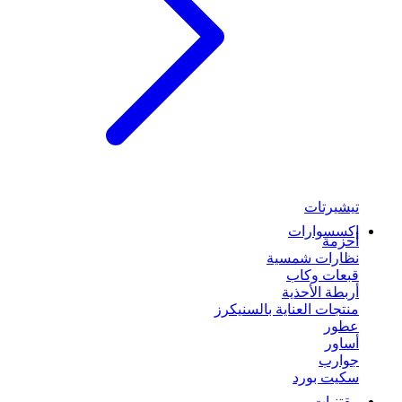
تيشيرتات
إكسسوارات
أحزمة
نظارات شمسية
قبعات وكاب
أربطة الأحذية
منتجات العناية بالسنيكرز
عطور
أساور
جوارب
سكيت بورد
مقتنيات