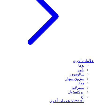
علامات أخرى
بوما
بايب
سالومون
ميزون ميهارا
هوكا
تيمبرلاند
بيركنستوك
أغ
View All
علامات أخرى