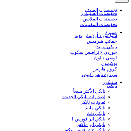
تخفيضات الصيف
تخفيضات السنيكرز
تخفيضات الملابس
تخفيضات المقتنيات
مميزة
سواتش x أوديمار بيغيه
حقائب هيرميس
نايكي مايند
جوردن x ترافيس سكوت
لويفي x اون
بوكيمون
كروم هارتس
ني دوه نايس كيوب
سنيكرز
نايكي
نايكي الأكثر مبيعاً
إصدارات نايكي الجديدة
تعاونات نايكي
نايكي مايند
نايكي دنك
نايكي اير فورس 1
نايكي اير ماكس
نايكي x ترافيس سكوت