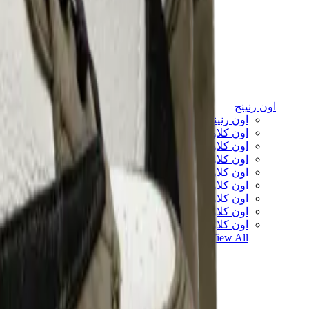
اون رنينج
اون رنينج x لويفي
اون كلاود 5
اون كلاود 6
اون كلاود x 3
اون كلاودنوفا
اون كلاودسولو
اون كلاودتيلت
اون كلاودفنتشر
اون كلاودفلو
View All
اون رنينج