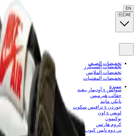
EN
🇦🇪
AE
تخفيضات الصيف
تخفيضات السنيكرز
تخفيضات الملابس
تخفيضات المقتنيات
مميزة
سواتش x أوديمار بيغيه
حقائب هيرميس
نايكي مايند
جوردن x ترافيس سكوت
لويفي x اون
بوكيمون
كروم هارتس
ني دوه نايس كيوب