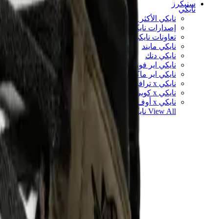
سنيكرز
نايكي
نايكي الأكثر مبيعاً
إصدارات نايكي الجديدة
تعاونات نايكي
نايكي مايند
نايكي دنك
نايكي اير فورس 1
نايكي اير ماكس
نايكي x ترافيس سكوت
نايكي x كوبي براينت
نايكي x أوف وايت
View All
نايكي