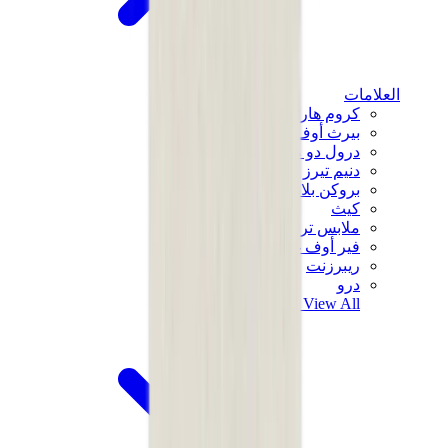
العلامات
كروم هارتس
بيرث أوف رويال تشايلد
درول دو مونسيور
دنيم تيرز
بروكن بلانت
كيث
ملابس ترافيس سكوت
فير أوف غاد × إيسنشالز
ريبرزنت
درو
View All
العلامات