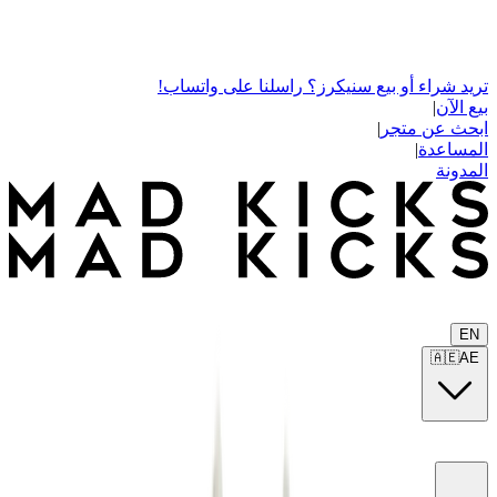
تريد شراء أو بيع سنيكرز؟ راسلنا على واتساب!
بيع الآن
|
ابحث عن متجر
|
المساعدة
|
المدونة
EN
🇦🇪
AE