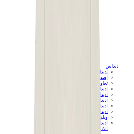
اديداس
اديداس الأكثر مبيعاً
إصدارات اديداس الجديدة
تعاونات اديداس
اديداس كامبوس
اديداس سامبا
اديداس سبيزيال
اديداس غزال
اديداس فوروم لو
ويلز بونر
اديداس اوريجينالز
View All
اديداس