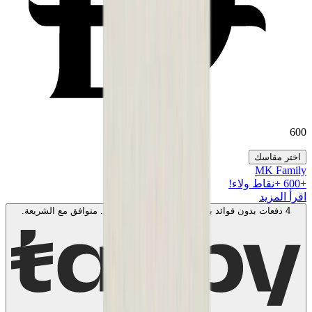
600
اختر مقاسك
MK Family
+
600
+نقاط ولاء!
اقرأ المزيد
4 دفعات بدون فوائد بقيمة
150
AED
. بدون رسوم. متوافق مع الشريعة.
اعرف المزيد