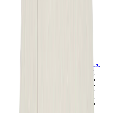
علامات أخرى
بوما
بايب
سالومون
ميزون ميهارا
هوكا
تيمبرلاند
بيركنستوك
أغ
View All
علامات أخرى