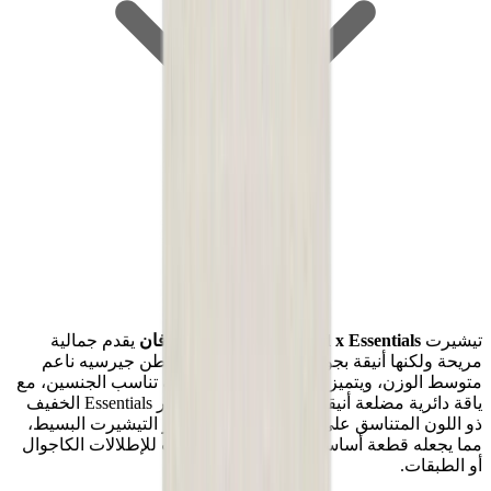
تيشيرت
Fear of God x Essentials بلون الشوفان
يقدم جمالية
مريحة ولكنها أنيقة بجودة عالية. مصنوع من قطن جيرسيه ناعم
متوسط الوزن، ويتميز بقصة فضفاضة ومربعة تناسب الجنسين، مع
ياقة دائرية مضلعة أنيقة وأكتاف منسدلة. شعار Essentials الخفيف
ذو اللون المتناسق على الصدر يرفع من مظهر التيشيرت البسيط،
مما يجعله قطعة أساسية متعددة الاستخدامات للإطلالات الكاجوال
أو الطبقات.