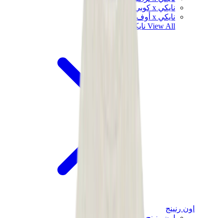
نايكي x كوبي براينت
نايكي x أوف وايت
View All
نايكي
اون رنينج
اون رنينج x لويفي