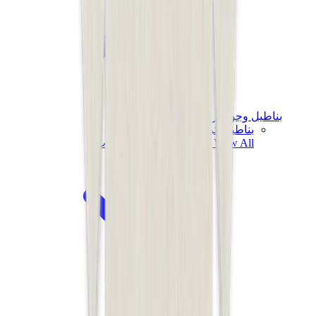
بناطيل وجوغرز وشورتات
بناطيل كروم هارتس
View All
بناطيل وجوغرز وشورتات