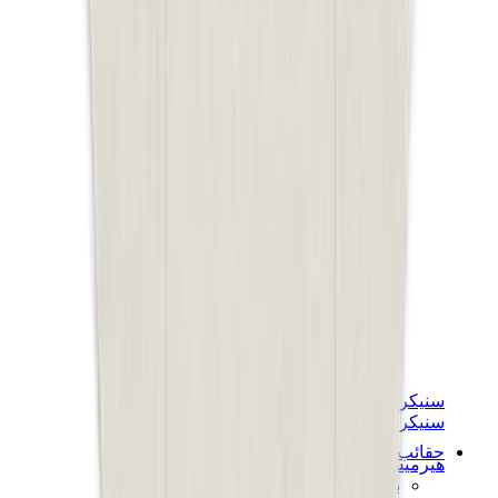
سنيكرز نسائية
سنيكرز رجالية
حقائب
هيرميس
بيركين