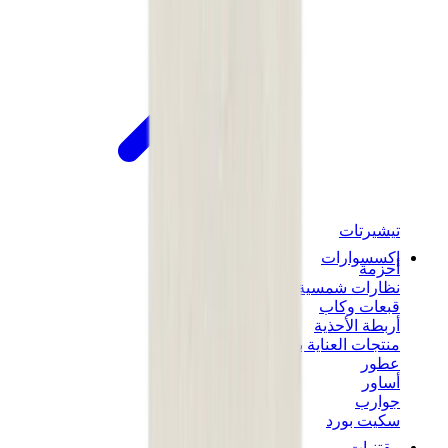
تيشيرتات
إكسسوارات
أحزمة
نظارات شمسية
قبعات وكاب
أربطة الأحذية
منتجات العناية بالسنيكرز
عطور
أساور
جوارب
سكيت بورد
مقتنيات