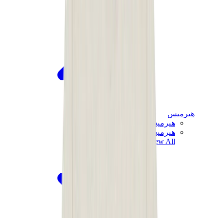
هيرميس
هيرميس شيبر
هيرميس باونسينج
View All
هيرميس