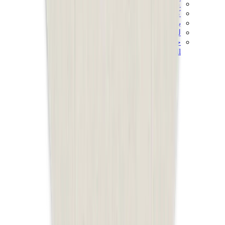
كيلي
كونستانس
بيكوتان
ليندي
حقائب هيرميس للرجال
View All
هيرميس