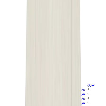
ييزي
ييزي سلايدز
ييزي 350 V2
ييزي فوم رانر
ييزي 380