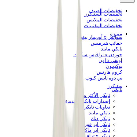
تخفيضات الصيف
تخفيضات السنيكرز
تخفيضات الملابس
تخفيضات المقتنيات
مميزة
سواتش x أوديمار بيغيه
حقائب هيرميس
نايكي مايند
جوردن x ترافيس سكوت
لويفي x اون
بوكيمون
كروم هارتس
ني دوه نايس كيوب
سنيكرز
نايكي
نايكي الأكثر مبيعاً
إصدارات نايكي الجديدة
تعاونات نايكي
نايكي مايند
نايكي دنك
نايكي اير فورس 1
نايكي اير ماكس
نايكي x ترافيس سكوت