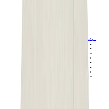
اسيكس
اسيكس الأكثر مبيعاً
إصدارات اسيكس الجديدة
اسيكس جل-كايانو
اسيكس جل-NYC
اسيكس GT-2160
اسيكس جل-1130
اونيتسوكا تايغر مكسيكو 66
اسيكس جل-نيمبوس
View All
اسيكس