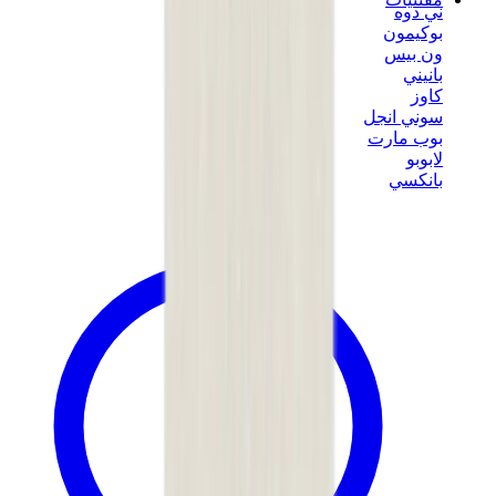
ني دوه
بوكيمون
ون بيس
بانيني
كاوز
سوني انجل
بوب مارت
لابوبو
بانكسي