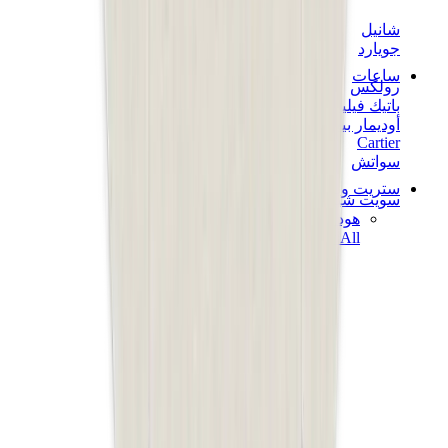
شانيل
جويارد
ساعات
رولكس
باتيك فيليب
أوديمار بيغيه
Cartier
سواتش
ستريت وير
سويت شيرت وهوديز
هودي كروم هارتس
View All
سويت شيرت وهوديز