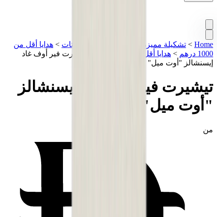
Home
>
تشكيلة مميزة
>
ستريت وير
>
تيشيرتات
>
هدايا أقل من
1000 درهم
>
هدايا أقل من 2000 درهم
>
تيشيرت فير أوف غاد
إيسنشالز "أوت ميل"
تيشيرت فير أوف غاد إيسنشالز
"أوت ميل"
من