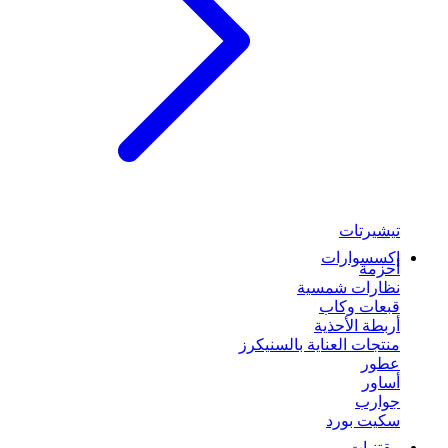
تيشيرتات
إكسسوارات
أحزمة
نظارات شمسية
قبعات وكاب
أربطة الأحذية
منتجات العناية بالسنيكرز
عطور
أساور
جوارب
سكيت بورد
مقتنيات