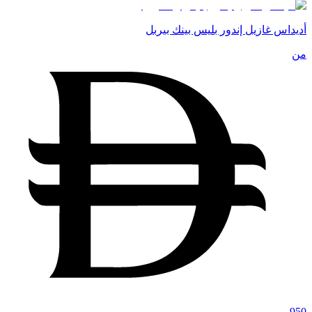
أديداس غازيل إندور بليس بينك بيربل
من
950