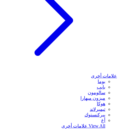
علامات أخرى
بوما
بايب
سالومون
ميزون ميهارا
هوكا
تيمبرلاند
بيركنستوك
أغ
View All
علامات أخرى