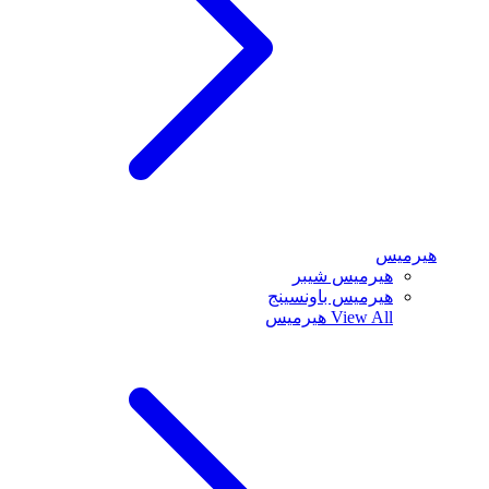
هيرميس
هيرميس شيبر
هيرميس باونسينج
View All
هيرميس