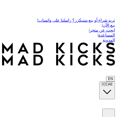
تريد شراء أو بيع سنيكرز؟ راسلنا على واتساب!
بيع الآن
|
ابحث عن متجر
|
المساعدة
|
المدونة
EN
🇦🇪
AE