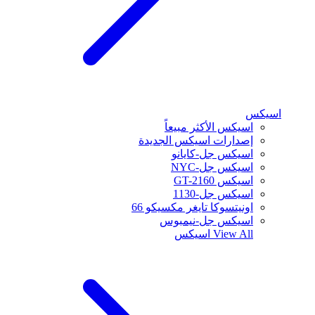
اسيكس
اسيكس الأكثر مبيعاً
إصدارات اسيكس الجديدة
اسيكس جل-كايانو
اسيكس جل-NYC
اسيكس GT-2160
اسيكس جل-1130
اونيتسوكا تايغر مكسيكو 66
اسيكس جل-نيمبوس
View All
اسيكس