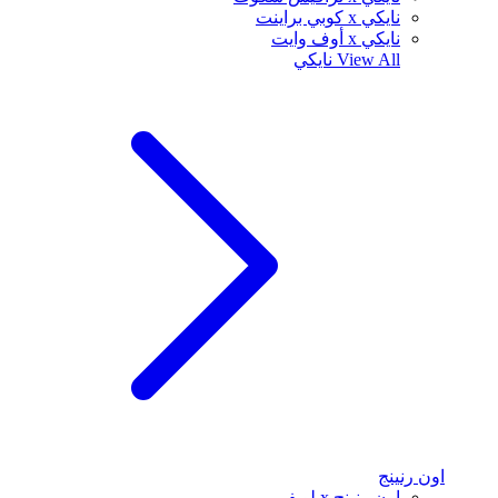
نايكي x كوبي براينت
نايكي x أوف وايت
View All
نايكي
اون رنينج
اون رنينج x لويفي