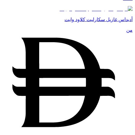
أديداس غازيل سكارليت كلاود وايت
من