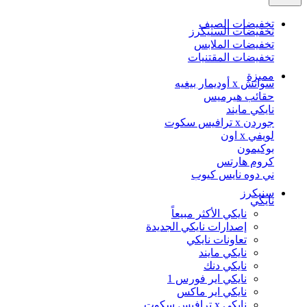
تخفيضات الصيف
تخفيضات السنيكرز
تخفيضات الملابس
تخفيضات المقتنيات
مميزة
سواتش x أوديمار بيغيه
حقائب هيرميس
نايكي مايند
جوردن x ترافيس سكوت
لويفي x اون
بوكيمون
كروم هارتس
ني دوه نايس كيوب
سنيكرز
نايكي
نايكي الأكثر مبيعاً
إصدارات نايكي الجديدة
تعاونات نايكي
نايكي مايند
نايكي دنك
نايكي اير فورس 1
نايكي اير ماكس
نايكي x ترافيس سكوت