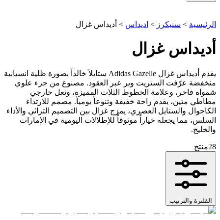
الرئيسية
>
سنيكرز
>
اديداس
>
أديداس غزال
أديداس غزال
يقدم أديداس غزال Adidas Gazelle ستايلاً خالداً بصورة ظلية انسيابية
منخفضة عرّفت الستريت وير عبر العقود. مصنوع من جزء علوي
شمواه فاخر، وعلامة الخطوط الثلاث المميزة، ونعل خارجي
مطاطي متين، يقدم راحة خفيفة وتنوعاً يومياً. مصمم للارتداء
الكاجوال والستايل العصري، يمزج غزال بين التصميم التراثي والأداء
السلس، مما يجعله خياراً موثوقاً للإطلالات اليومية في الإمارات
والخليج.
28
منتج
الفلترة والترتيب