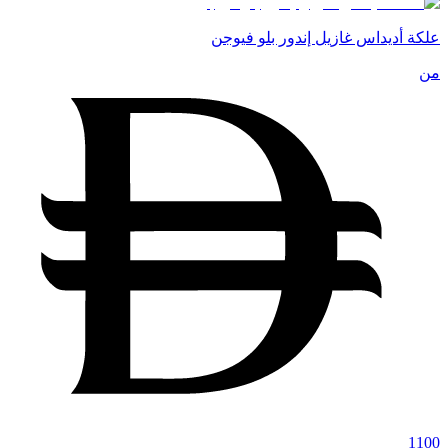
علكة أديداس غازيل إندور بلو فيوجن
من
1100