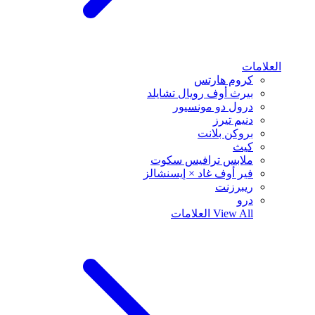
العلامات
كروم هارتس
بيرث أوف رويال تشايلد
درول دو مونسيور
دنيم تيرز
بروكن بلانت
كيث
ملابس ترافيس سكوت
فير أوف غاد × إيسنشالز
ريبرزنت
درو
View All
العلامات