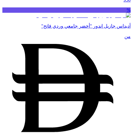
%
أديداس جازيل إندور "أخضر جامعي وردي فاتح"
من