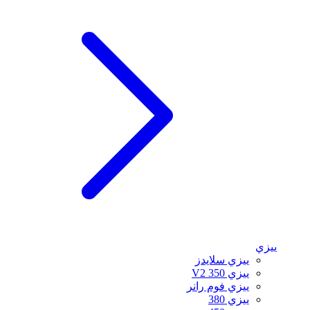
ييزي
ييزي سلايدز
ييزي 350 V2
ييزي فوم رانر
ييزي 380