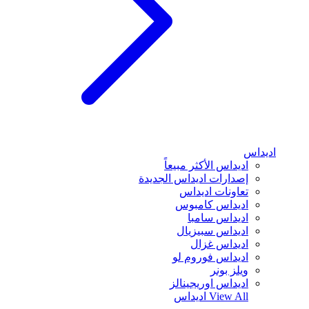
اديداس
اديداس الأكثر مبيعاً
إصدارات اديداس الجديدة
تعاونات اديداس
اديداس كامبوس
اديداس سامبا
اديداس سبيزيال
اديداس غزال
اديداس فوروم لو
ويلز بونر
اديداس اوريجينالز
View All
اديداس