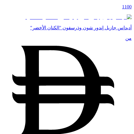
1100
أديداس جازيل إندور شون وذرسفون "الكتان الأخضر"
من