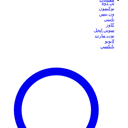
ني دوه
بوكيمون
ون بيس
بانيني
كاوز
سوني انجل
بوب مارت
لابوبو
بانكسي