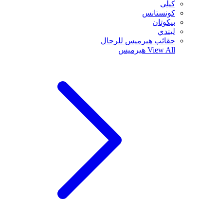
كيلي
كونستانس
بيكوتان
ليندي
حقائب هيرميس للرجال
View All
هيرميس