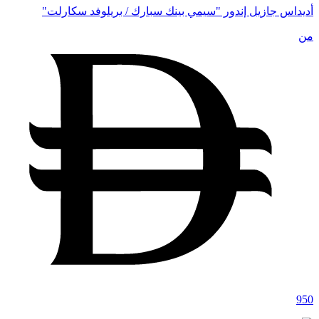
أديداس جازيل إندور "سيمي بينك سبارك / بريلوفد سكارلت"
من
950