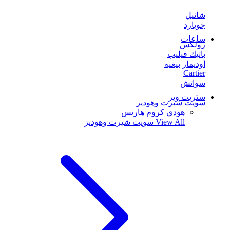
شانيل
جويارد
ساعات
رولكس
باتيك فيليب
أوديمار بيغيه
Cartier
سواتش
ستريت وير
سويت شيرت وهوديز
هودي كروم هارتس
View All
سويت شيرت وهوديز