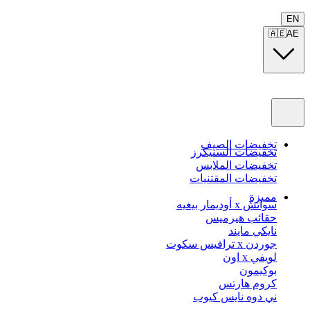
EN
🇦🇪
AE
تخفيضات الصيف
تخفيضات السنيكرز
تخفيضات الملابس
تخفيضات المقتنيات
مميزة
سواتش x أوديمار بيغيه
حقائب هيرميس
نايكي مايند
جوردن x ترافيس سكوت
لويفي x اون
بوكيمون
كروم هارتس
ني دوه نايس كيوب