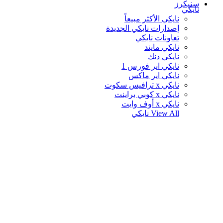
سنيكرز
نايكي
نايكي الأكثر مبيعاً
إصدارات نايكي الجديدة
تعاونات نايكي
نايكي مايند
نايكي دنك
نايكي اير فورس 1
نايكي اير ماكس
نايكي x ترافيس سكوت
نايكي x كوبي براينت
نايكي x أوف وايت
View All
نايكي