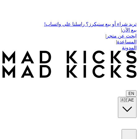
تريد شراء أو بيع سنيكرز؟ راسلنا على واتساب!
بيع الآن
|
ابحث عن متجر
|
المساعدة
|
المدونة
EN
🇦🇪
AE