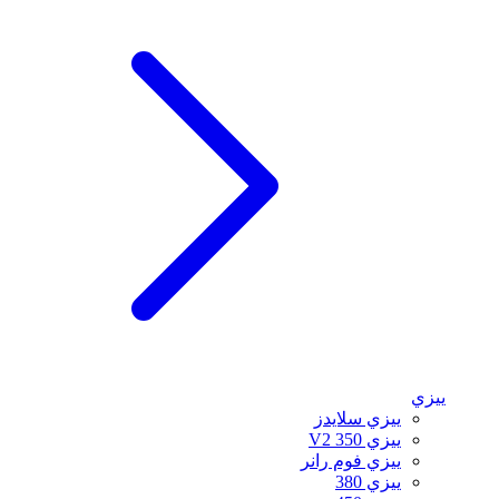
ييزي
ييزي سلايدز
ييزي 350 V2
ييزي فوم رانر
ييزي 380