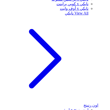
نايكي x كوبي براينت
نايكي x أوف وايت
View All
نايكي
اون رنينج
اون رنينج x لويفي