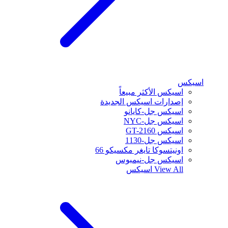
اسيكس
اسيكس الأكثر مبيعاً
إصدارات اسيكس الجديدة
اسيكس جل-كايانو
اسيكس جل-NYC
اسيكس GT-2160
اسيكس جل-1130
اونيتسوكا تايغر مكسيكو 66
اسيكس جل-نيمبوس
View All
اسيكس