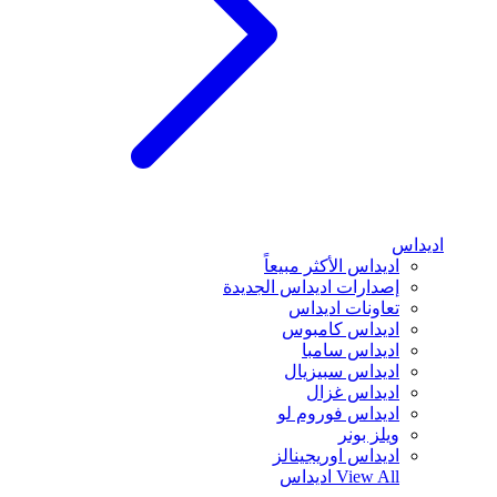
اديداس
اديداس الأكثر مبيعاً
إصدارات اديداس الجديدة
تعاونات اديداس
اديداس كامبوس
اديداس سامبا
اديداس سبيزيال
اديداس غزال
اديداس فوروم لو
ويلز بونر
اديداس اوريجينالز
View All
اديداس