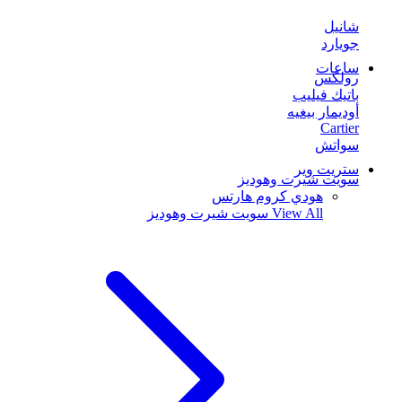
شانيل
جويارد
ساعات
رولكس
باتيك فيليب
أوديمار بيغيه
Cartier
سواتش
ستريت وير
سويت شيرت وهوديز
هودي كروم هارتس
View All
سويت شيرت وهوديز