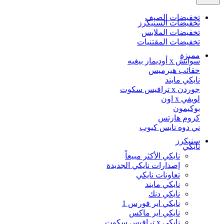
تخفيضات الصيف
تخفيضات السنيكرز
تخفيضات الملابس
تخفيضات المقتنيات
مميزة
سواتش x أوديمار بيغيه
حقائب هيرميس
نايكي مايند
جوردن x ترافيس سكوت
لويفي x اون
بوكيمون
كروم هارتس
ني دوه نايس كيوب
سنيكرز
نايكي
نايكي الأكثر مبيعاً
إصدارات نايكي الجديدة
تعاونات نايكي
نايكي مايند
نايكي دنك
نايكي اير فورس 1
نايكي اير ماكس
نايكي x ترافيس سكوت