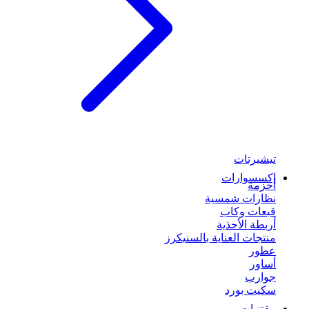
تيشيرتات
إكسسوارات
أحزمة
نظارات شمسية
قبعات وكاب
أربطة الأحذية
منتجات العناية بالسنيكرز
عطور
أساور
جوارب
سكيت بورد
مقتنيات