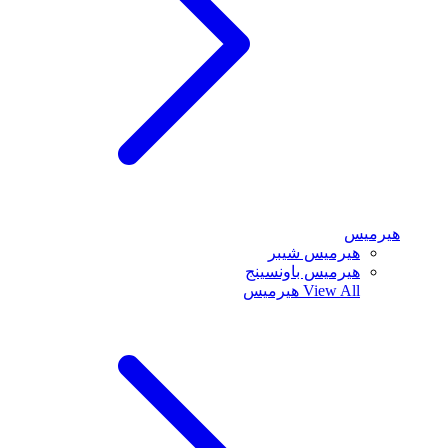
هيرميس
هيرميس شيبر
هيرميس باونسينج
View All
هيرميس