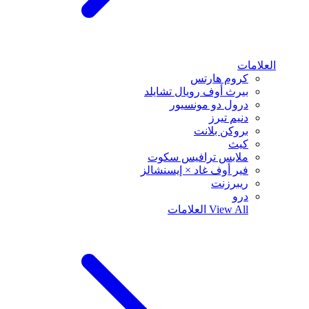
العلامات
كروم هارتس
بيرث أوف رويال تشايلد
درول دو مونسيور
دنيم تيرز
بروكن بلانت
كيث
ملابس ترافيس سكوت
فير أوف غاد × إيسنشالز
ريبرزنت
درو
View All
العلامات