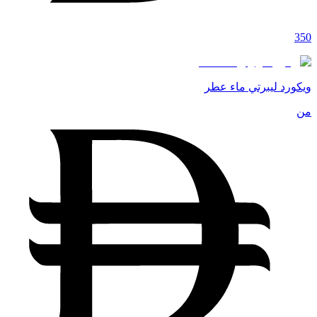
350
ويكورد ليبرتي ماء عطر
من