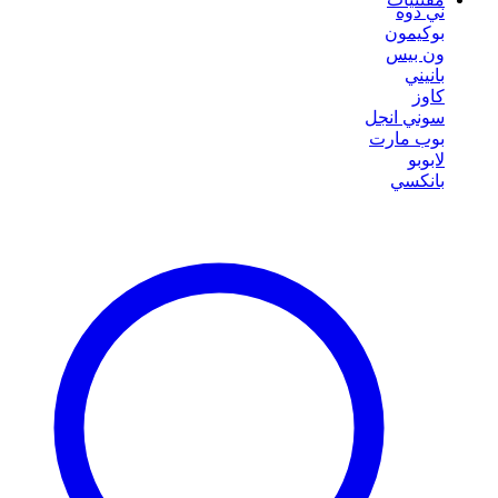
ني دوه
بوكيمون
ون بيس
بانيني
كاوز
سوني انجل
بوب مارت
لابوبو
بانكسي