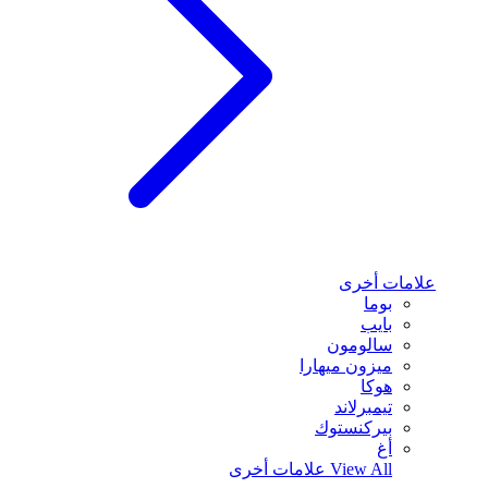
علامات أخرى
بوما
بايب
سالومون
ميزون ميهارا
هوكا
تيمبرلاند
بيركنستوك
أغ
View All
علامات أخرى