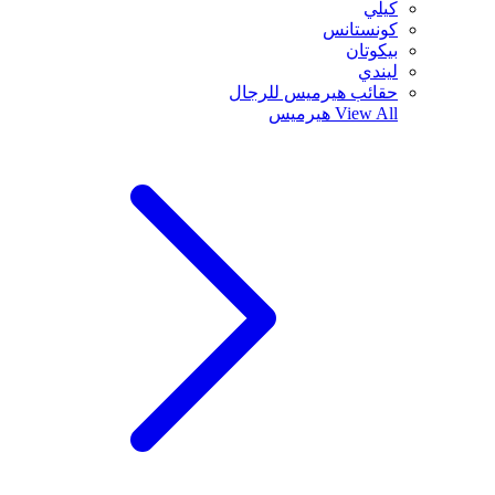
كيلي
كونستانس
بيكوتان
ليندي
حقائب هيرميس للرجال
View All
هيرميس