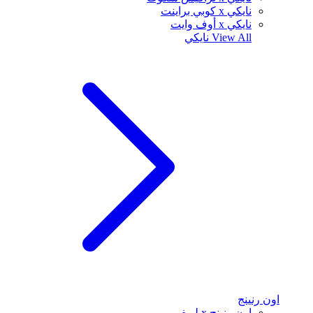
نايكي x كوبي براينت
نايكي x أوف وايت
View All
نايكي
اون رنينج
اون رنينج x لويفي