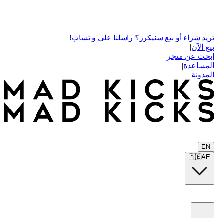
تريد شراء أو بيع سنيكرز؟ راسلنا على واتساب!
بيع الآن
|
ابحث عن متجر
|
المساعدة
|
المدونة
EN
🇦🇪
AE