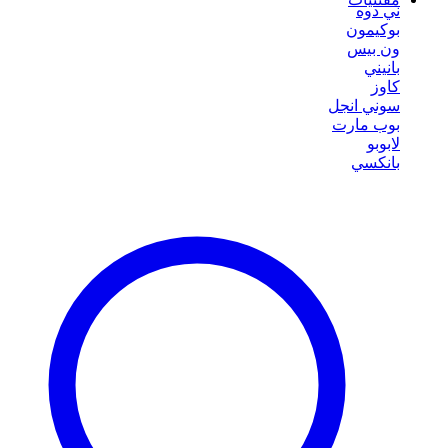
ني دوه
بوكيمون
ون بيس
بانيني
كاوز
سوني انجل
بوب مارت
لابوبو
بانكسي