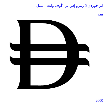
اير جوردن 5 ريترو إس بي "أوف-وايت - سيل"
من
2600