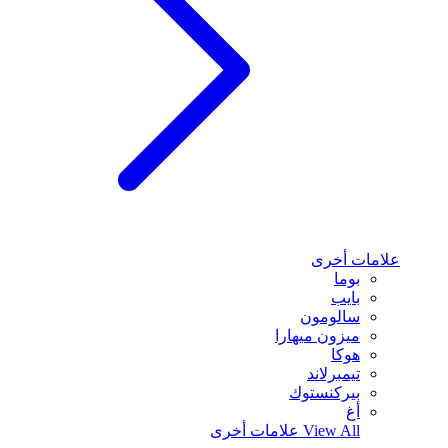
علامات أخرى
بوما
بايب
سالومون
ميزون ميهارا
هوكا
تيمبرلاند
بيركنستوك
أغ
View All
علامات أخرى