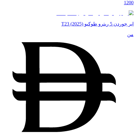
1200
اير جوردن 5 ريترو طوكيو T23 (2025)
من