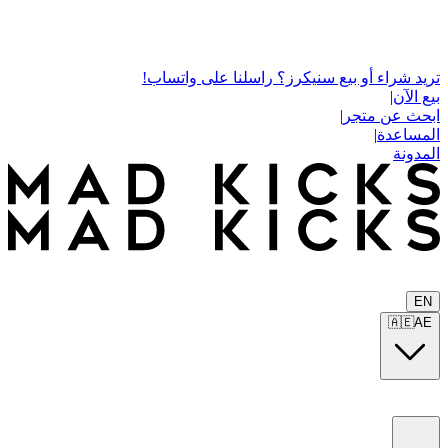
تريد شراء أو بيع سنيكرز؟ راسلنا على واتساب!
بيع الآن
|
ابحث عن متجر
|
المساعدة
|
المدونة
EN
🇦🇪
AE