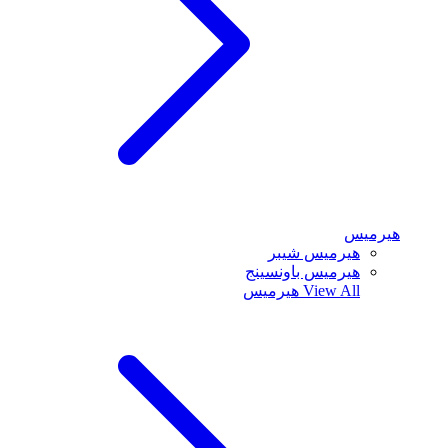
هيرميس
هيرميس شيبر
هيرميس باونسينج
View All
هيرميس