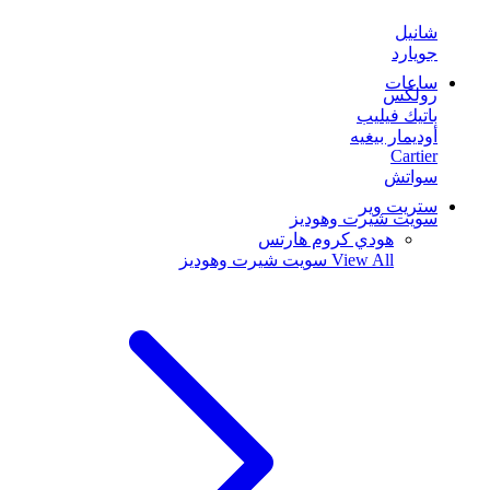
شانيل
جويارد
ساعات
رولكس
باتيك فيليب
أوديمار بيغيه
Cartier
سواتش
ستريت وير
سويت شيرت وهوديز
هودي كروم هارتس
View All
سويت شيرت وهوديز