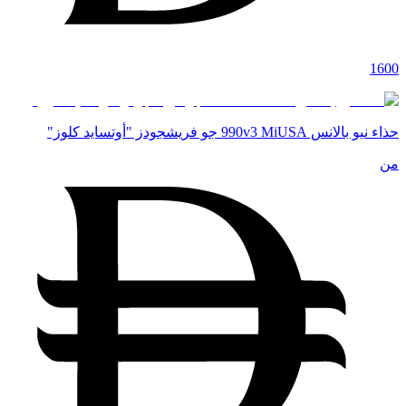
1600
حذاء نيو بالانس 990v3 MiUSA جو فريشجودز "أوتسايد كلوز"
من