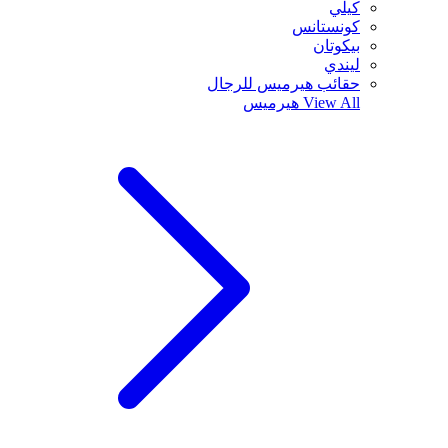
كيلي
كونستانس
بيكوتان
ليندي
حقائب هيرميس للرجال
View All
هيرميس