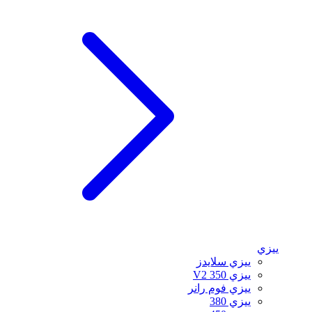
ييزي
ييزي سلايدز
ييزي 350 V2
ييزي فوم رانر
ييزي 380