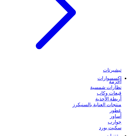
تيشيرتات
إكسسوارات
أحزمة
نظارات شمسية
قبعات وكاب
أربطة الأحذية
منتجات العناية بالسنيكرز
عطور
أساور
جوارب
سكيت بورد
مقتنيات