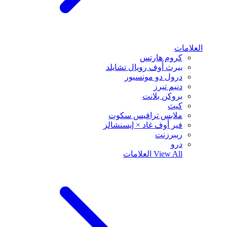
العلامات
كروم هارتس
بيرث أوف رويال تشايلد
درول دو مونسيور
دنيم تيرز
بروكن بلانت
كيث
ملابس ترافيس سكوت
فير أوف غاد × إيسنشالز
ريبرزنت
درو
View All
العلامات