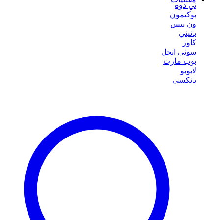
ني دوه
بوكيمون
ون بيس
بانيني
كاوز
سوني انجل
بوب مارت
لابوبو
بانكسي