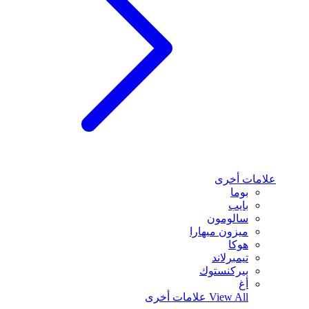
علامات أخرى
بوما
بايب
سالومون
ميزون ميهارا
هوكا
تيمبرلاند
بيركنستوك
أغ
View All
علامات أخرى