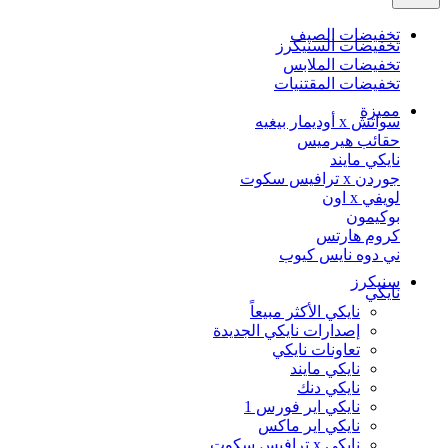
تخفيضات الصيف
تخفيضات السنيكرز
تخفيضات الملابس
تخفيضات المقتنيات
مميزة
سواتش x أوديمار بيغيه
حقائب هيرميس
نايكي مايند
جوردن x ترافيس سكوت
لويفي x اون
بوكيمون
كروم هارتس
ني دوه نايس كيوب
سنيكرز
نايكي
نايكي الأكثر مبيعاً
إصدارات نايكي الجديدة
تعاونات نايكي
نايكي مايند
نايكي دنك
نايكي اير فورس 1
نايكي اير ماكس
نايكي x ترافيس سكوت