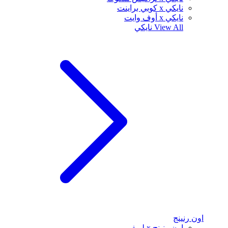
نايكي x كوبي براينت
نايكي x أوف وايت
View All
نايكي
اون رنينج
اون رنينج x لويفي