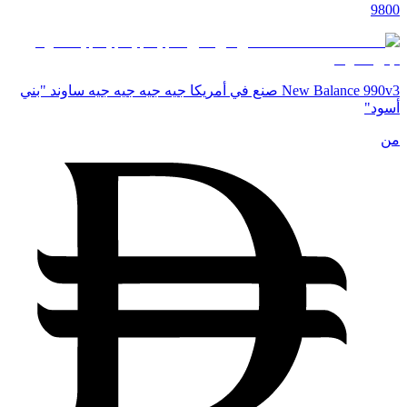
9800
New Balance 990v3 صنع في أمريكا جيه جيه جيه جيه ساوند "بني
أسود"
من