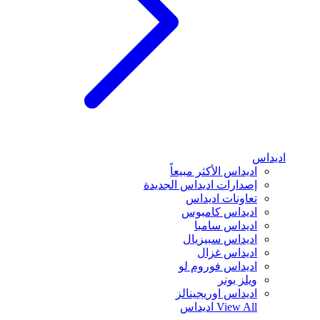
اديداس
اديداس الأكثر مبيعاً
إصدارات اديداس الجديدة
تعاونات اديداس
اديداس كامبوس
اديداس سامبا
اديداس سبيزيال
اديداس غزال
اديداس فوروم لو
ويلز بونر
اديداس اوريجينالز
View All
اديداس