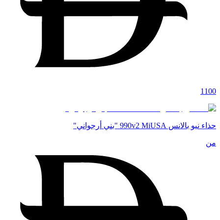
1100
حذاء نيو بالانس 990v2 MiUSA "بني أرجواني"
من