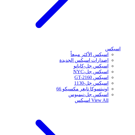
اسيكس
اسيكس الأكثر مبيعاً
إصدارات اسيكس الجديدة
اسيكس جل-كايانو
اسيكس جل-NYC
اسيكس GT-2160
اسيكس جل-1130
اونيتسوكا تايغر مكسيكو 66
اسيكس جل-نيمبوس
View All
اسيكس