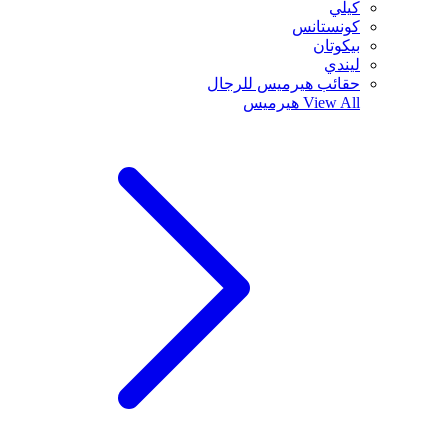
كيلي
كونستانس
بيكوتان
ليندي
حقائب هيرميس للرجال
View All
هيرميس