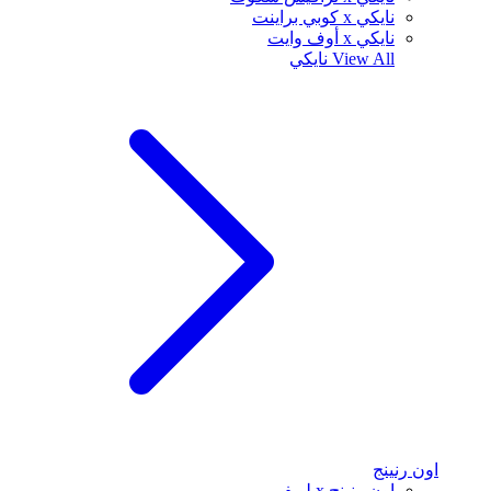
نايكي x كوبي براينت
نايكي x أوف وايت
View All
نايكي
اون رنينج
اون رنينج x لويفي