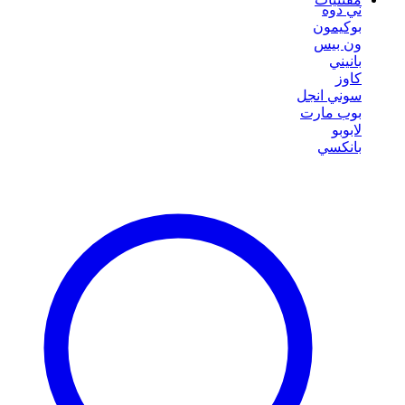
ني دوه
بوكيمون
ون بيس
بانيني
كاوز
سوني انجل
بوب مارت
لابوبو
بانكسي