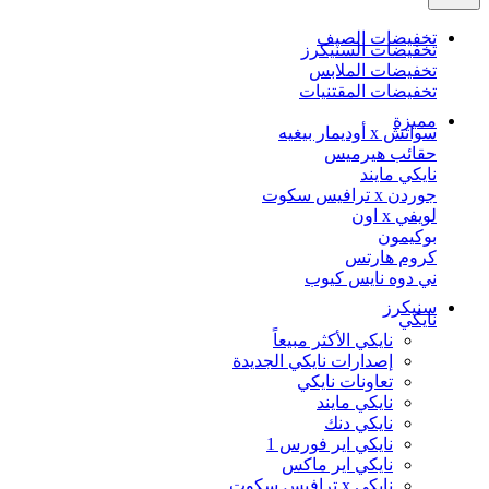
تخفيضات الصيف
تخفيضات السنيكرز
تخفيضات الملابس
تخفيضات المقتنيات
مميزة
سواتش x أوديمار بيغيه
حقائب هيرميس
نايكي مايند
جوردن x ترافيس سكوت
لويفي x اون
بوكيمون
كروم هارتس
ني دوه نايس كيوب
سنيكرز
نايكي
نايكي الأكثر مبيعاً
إصدارات نايكي الجديدة
تعاونات نايكي
نايكي مايند
نايكي دنك
نايكي اير فورس 1
نايكي اير ماكس
نايكي x ترافيس سكوت