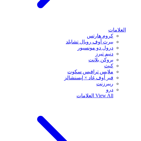
العلامات
كروم هارتس
بيرث أوف رويال تشايلد
درول دو مونسيور
دنيم تيرز
بروكن بلانت
كيث
ملابس ترافيس سكوت
فير أوف غاد × إيسنشالز
ريبرزنت
درو
View All
العلامات