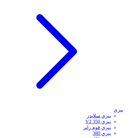
ييزي
ييزي سلايدز
ييزي 350 V2
ييزي فوم رانر
ييزي 380