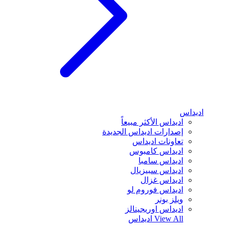
اديداس
اديداس الأكثر مبيعاً
إصدارات اديداس الجديدة
تعاونات اديداس
اديداس كامبوس
اديداس سامبا
اديداس سبيزيال
اديداس غزال
اديداس فوروم لو
ويلز بونر
اديداس اوريجينالز
View All
اديداس