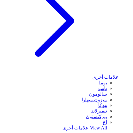
علامات أخرى
بوما
بايب
سالومون
ميزون ميهارا
هوكا
تيمبرلاند
بيركنستوك
أغ
View All
علامات أخرى