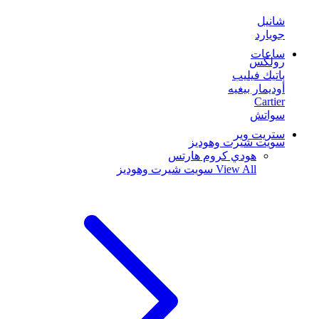
شانيل
جويارد
ساعات
رولكس
باتيك فيليب
أوديمار بيغيه
Cartier
سواتش
ستريت وير
سويت شيرت وهوديز
هودي كروم هارتس
View All
سويت شيرت وهوديز