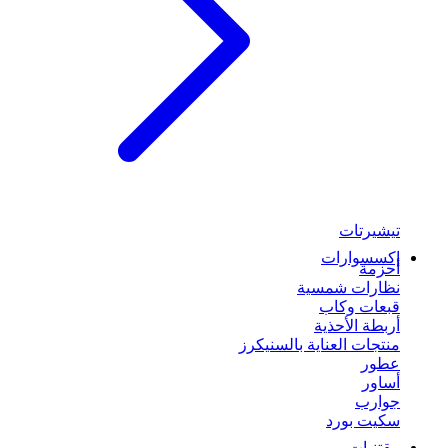
تيشيرتات
إكسسوارات
أحزمة
نظارات شمسية
قبعات وكاب
أربطة الأحذية
منتجات العناية بالسنيكرز
عطور
أساور
جوارب
سكيت بورد
مقتنيات