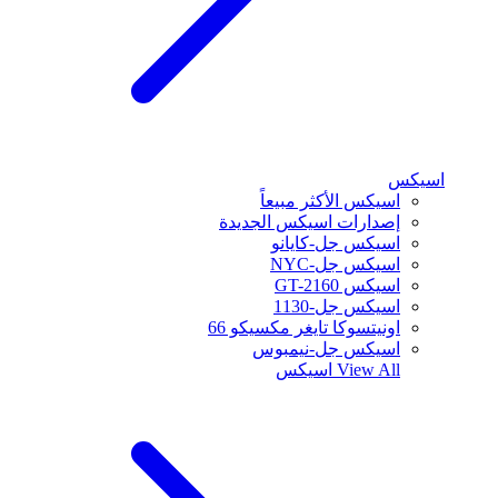
اسيكس
اسيكس الأكثر مبيعاً
إصدارات اسيكس الجديدة
اسيكس جل-كايانو
اسيكس جل-NYC
اسيكس GT-2160
اسيكس جل-1130
اونيتسوكا تايغر مكسيكو 66
اسيكس جل-نيمبوس
View All
اسيكس