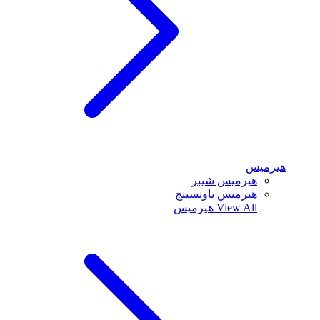
هيرميس
هيرميس شيبر
هيرميس باونسينج
View All
هيرميس