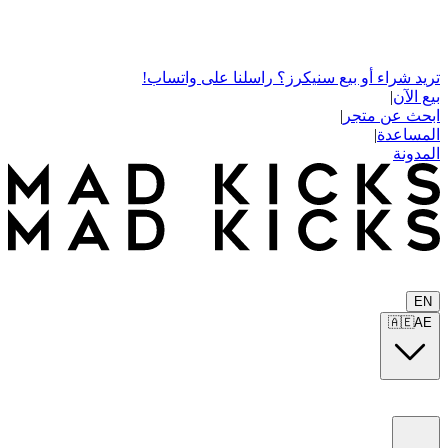
تريد شراء أو بيع سنيكرز؟ راسلنا على واتساب!
بيع الآن
|
ابحث عن متجر
|
المساعدة
|
المدونة
EN
🇦🇪
AE