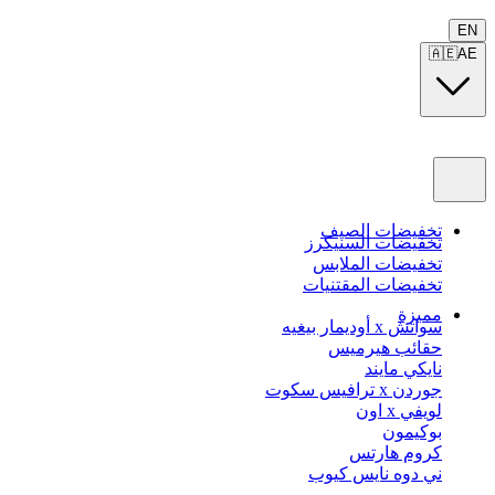
EN
🇦🇪
AE
تخفيضات الصيف
تخفيضات السنيكرز
تخفيضات الملابس
تخفيضات المقتنيات
مميزة
سواتش x أوديمار بيغيه
حقائب هيرميس
نايكي مايند
جوردن x ترافيس سكوت
لويفي x اون
بوكيمون
كروم هارتس
ني دوه نايس كيوب