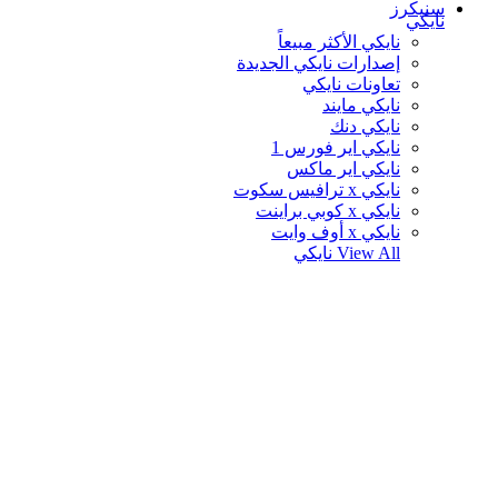
سنيكرز
نايكي
نايكي الأكثر مبيعاً
إصدارات نايكي الجديدة
تعاونات نايكي
نايكي مايند
نايكي دنك
نايكي اير فورس 1
نايكي اير ماكس
نايكي x ترافيس سكوت
نايكي x كوبي براينت
نايكي x أوف وايت
View All
نايكي