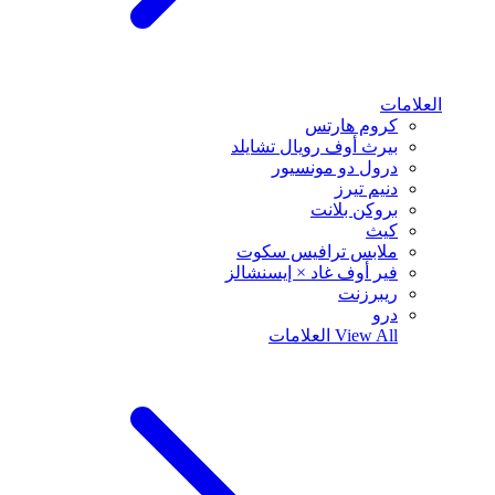
العلامات
كروم هارتس
بيرث أوف رويال تشايلد
درول دو مونسيور
دنيم تيرز
بروكن بلانت
كيث
ملابس ترافيس سكوت
فير أوف غاد × إيسنشالز
ريبرزنت
درو
View All
العلامات