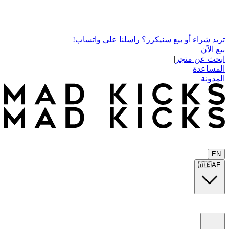
تريد شراء أو بيع سنيكرز؟ راسلنا على واتساب!
بيع الآن
|
ابحث عن متجر
|
المساعدة
|
المدونة
EN
🇦🇪
AE