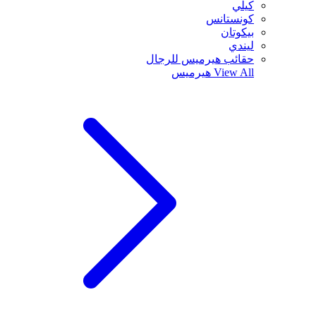
كيلي
كونستانس
بيكوتان
ليندي
حقائب هيرميس للرجال
View All
هيرميس