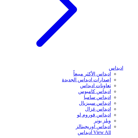
اديداس
اديداس الأكثر مبيعاً
إصدارات اديداس الجديدة
تعاونات اديداس
اديداس كامبوس
اديداس سامبا
اديداس سبيزيال
اديداس غزال
اديداس فوروم لو
ويلز بونر
اديداس اوريجينالز
View All
اديداس