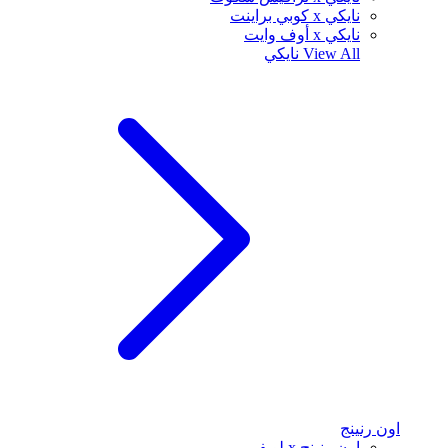
نايكي x كوبي براينت
نايكي x أوف وايت
View All
نايكي
اون رنينج
اون رنينج x لويفي