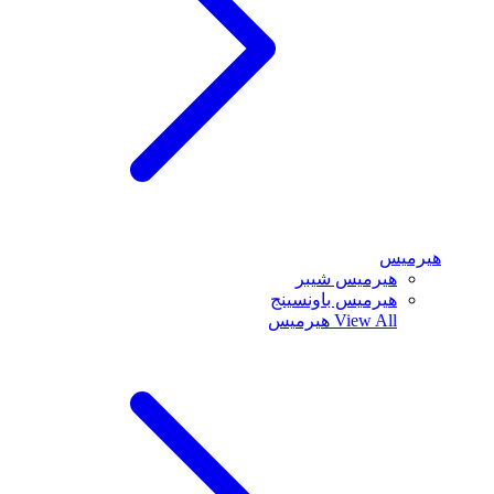
هيرميس
هيرميس شيبر
هيرميس باونسينج
View All
هيرميس