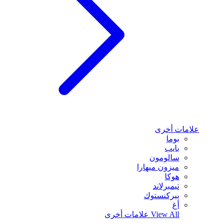
علامات أخرى
بوما
بايب
سالومون
ميزون ميهارا
هوكا
تيمبرلاند
بيركنستوك
أغ
View All
علامات أخرى