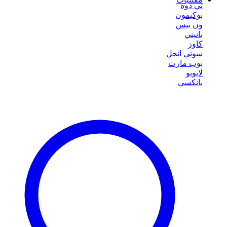
ني دوه
بوكيمون
ون بيس
بانيني
كاوز
سوني انجل
بوب مارت
لابوبو
بانكسي