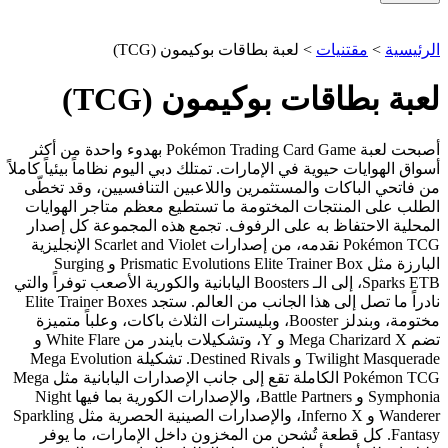
الرئيسية
>
مقتنيات
>
لعبة بطاقات بوكيمون (TCG)
لعبة بطاقات بوكيمون (TCG)
أصبحت لعبة Pokémon Trading Card Game بهدوء واحدة من أكثر
أسواق الهوايات حيوية في الإمارات. تمتلك دبي اليوم نظاماً بيئياً كاملاً
من فاتحي الباكات والمستثمرين واللاعبين التنافسيين، وقد تخطّى
الطلب على المنتجات المختومة ما تستطيع معظم متاجر الهوايات
المحلية الاحتفاظ به على الرفوف. تجمع هذه المجموعة كل إصدار
Pokémon TCG نقدمه، من إصدارات Scarlet and Violet الإنجليزية
البارزة مثل Prismatic Evolutions Elite Trainer Box و Surging
Sparks ETB، إلى الـ Boosters اليابانية والكورية الأصعب توفراً والتي
نادراً ما تصل إلى هذا الجانب من العالم. ستجد Elite Trainer Boxes
مختومة، وبندلز Booster، وبليسترات الثلاث باكات، وعلباً متميزة
تضم Mega Charizard X و Y، وتشكيلات بايندر من White Flare و
Twilight Masquerade و Destined Rivals. تشكيلة Mega Evolution
Pokémon TCG الكاملة تقع إلى جانب الإصدارات اليابانية مثل Mega
Symphonia و Battle Partners، والإصدارات الكورية بما فيها Night
Wanderer و Inferno X، والإصدارات الصينية الحصرية مثل Sparkling
Fantasy. كل قطعة تُشحن من المخزون داخل الإمارات، ما يوفر