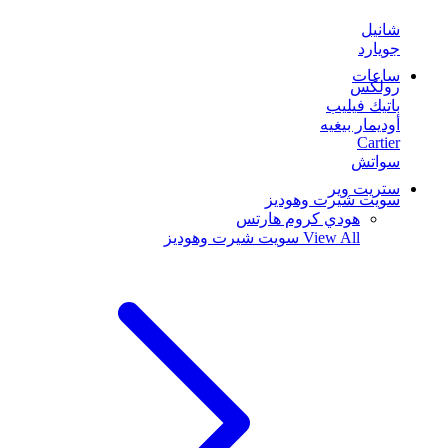
شانيل
جويارد
ساعات
رولكس
باتيك فيليب
أوديمار بيغيه
Cartier
سواتش
ستريت وير
سويت شيرت وهوديز
هودي كروم هارتس
View All
سويت شيرت وهوديز