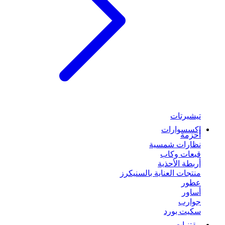
تيشيرتات
إكسسوارات
أحزمة
نظارات شمسية
قبعات وكاب
أربطة الأحذية
منتجات العناية بالسنيكرز
عطور
أساور
جوارب
سكيت بورد
مقتنيات