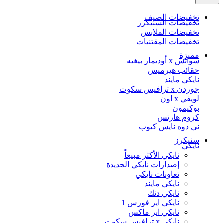
تخفيضات الصيف
تخفيضات السنيكرز
تخفيضات الملابس
تخفيضات المقتنيات
مميزة
سواتش x أوديمار بيغيه
حقائب هيرميس
نايكي مايند
جوردن x ترافيس سكوت
لويفي x اون
بوكيمون
كروم هارتس
ني دوه نايس كيوب
سنيكرز
نايكي
نايكي الأكثر مبيعاً
إصدارات نايكي الجديدة
تعاونات نايكي
نايكي مايند
نايكي دنك
نايكي اير فورس 1
نايكي اير ماكس
نايكي x ترافيس سكوت