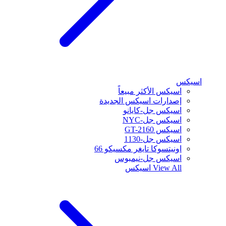
اسيكس
اسيكس الأكثر مبيعاً
إصدارات اسيكس الجديدة
اسيكس جل-كايانو
اسيكس جل-NYC
اسيكس GT-2160
اسيكس جل-1130
اونيتسوكا تايغر مكسيكو 66
اسيكس جل-نيمبوس
View All
اسيكس