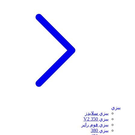
ييزي
ييزي سلايدز
ييزي 350 V2
ييزي فوم رانر
ييزي 380