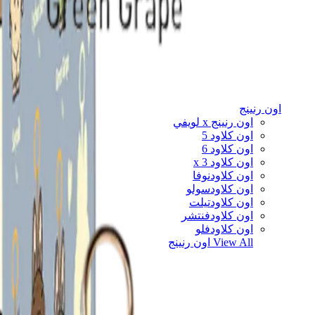
اون رنينج
اون رنينج x لويفي
اون كلاود 5
اون كلاود 6
اون كلاود x 3
اون كلاودنوفا
اون كلاودسولو
اون كلاودتيلت
اون كلاودفنتشر
اون كلاودفلو
View All
اون رنينج