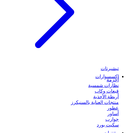
تيشيرتات
إكسسوارات
أحزمة
نظارات شمسية
قبعات وكاب
أربطة الأحذية
منتجات العناية بالسنيكرز
عطور
أساور
جوارب
سكيت بورد
مقتنيات