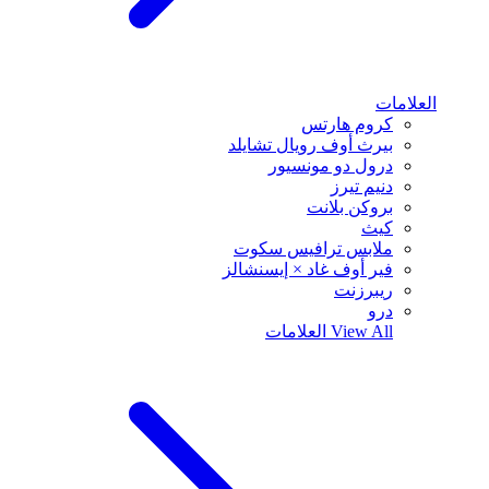
العلامات
كروم هارتس
بيرث أوف رويال تشايلد
درول دو مونسيور
دنيم تيرز
بروكن بلانت
كيث
ملابس ترافيس سكوت
فير أوف غاد × إيسنشالز
ريبرزنت
درو
View All
العلامات