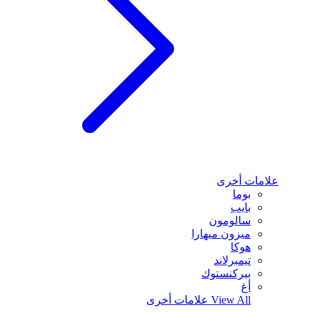
علامات أخرى
بوما
بايب
سالومون
ميزون ميهارا
هوكا
تيمبرلاند
بيركنستوك
أغ
View All
علامات أخرى