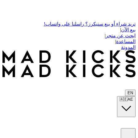
تريد شراء أو بيع سنيكرز؟ راسلنا على واتساب!
بيع الآن
|
ابحث عن متجر
|
المساعدة
|
المدونة
EN
🇦🇪
AE