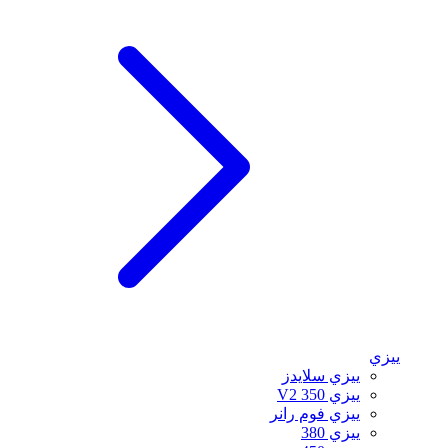
ييزي
ييزي سلايدز
ييزي 350 V2
ييزي فوم رانر
ييزي 380