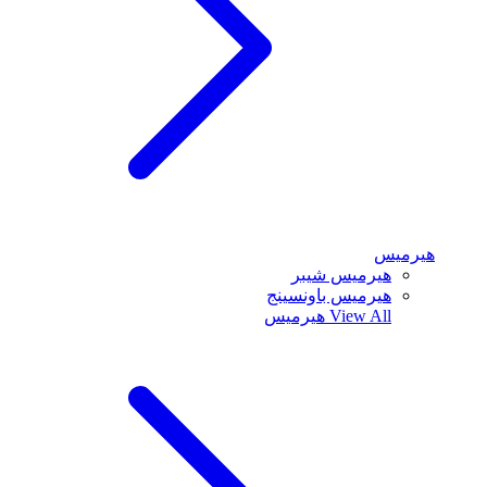
هيرميس
هيرميس شيبر
هيرميس باونسينج
View All
هيرميس