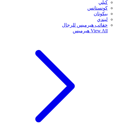
كيلي
كونستانس
بيكوتان
ليندي
حقائب هيرميس للرجال
View All
هيرميس