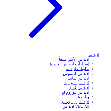
اديداس
اديداس الأكثر مبيعاً
إصدارات اديداس الجديدة
تعاونات اديداس
اديداس كامبوس
اديداس سامبا
اديداس سبيزيال
اديداس غزال
اديداس فوروم لو
ويلز بونر
اديداس اوريجينالز
View All
اديداس