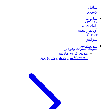
شانيل
جويارد
ساعات
رولكس
باتيك فيليب
أوديمار بيغيه
Cartier
سواتش
ستريت وير
سويت شيرت وهوديز
هودي كروم هارتس
View All
سويت شيرت وهوديز