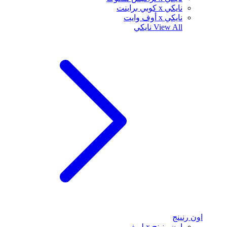
نايكي x كوبي براينت
نايكي x أوف وايت
View All
نايكي
اون رنينج
اون رنينج x لويفي