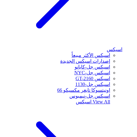
اسيكس
اسيكس الأكثر مبيعاً
إصدارات اسيكس الجديدة
اسيكس جل-كايانو
اسيكس جل-NYC
اسيكس GT-2160
اسيكس جل-1130
اونيتسوكا تايغر مكسيكو 66
اسيكس جل-نيمبوس
View All
اسيكس