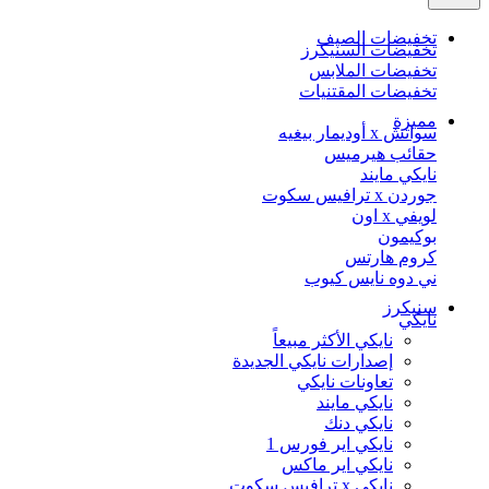
تخفيضات الصيف
تخفيضات السنيكرز
تخفيضات الملابس
تخفيضات المقتنيات
مميزة
سواتش x أوديمار بيغيه
حقائب هيرميس
نايكي مايند
جوردن x ترافيس سكوت
لويفي x اون
بوكيمون
كروم هارتس
ني دوه نايس كيوب
سنيكرز
نايكي
نايكي الأكثر مبيعاً
إصدارات نايكي الجديدة
تعاونات نايكي
نايكي مايند
نايكي دنك
نايكي اير فورس 1
نايكي اير ماكس
نايكي x ترافيس سكوت