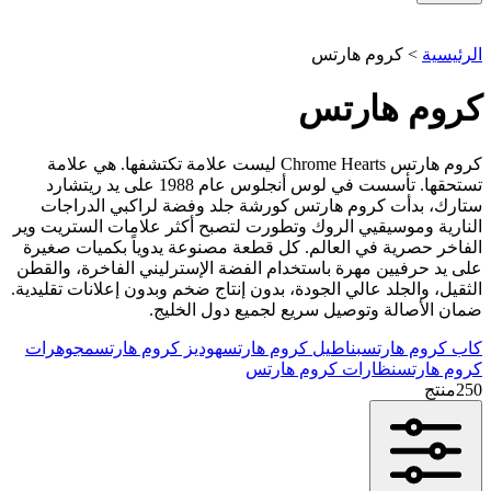
الرئيسية
>
كروم هارتس
كروم هارتس
كروم هارتس Chrome Hearts ليست علامة تكتشفها. هي علامة
تستحقها. تأسست في لوس أنجلوس عام 1988 على يد ريتشارد
ستارك، بدأت كروم هارتس كورشة جلد وفضة لراكبي الدراجات
النارية وموسيقيي الروك وتطورت لتصبح أكثر علامات الستريت وير
الفاخر حصرية في العالم. كل قطعة مصنوعة يدوياً بكميات صغيرة
على يد حرفيين مهرة باستخدام الفضة الإسترليني الفاخرة، والقطن
الثقيل، والجلد عالي الجودة، بدون إنتاج ضخم وبدون إعلانات تقليدية.
ضمان الأصالة وتوصيل سريع لجميع دول الخليج.
كاب كروم هارتس
بناطيل كروم هارتس
هوديز كروم هارتس
مجوهرات
كروم هارتس
نظارات كروم هارتس
250
منتج