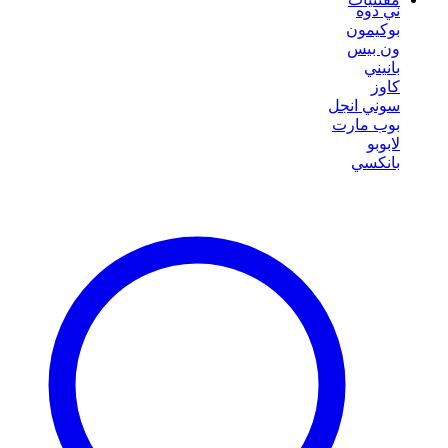
ني دوه
بوكيمون
ون بيس
بانيني
كاوز
سوني انجل
بوب مارت
لابوبو
بانكسي