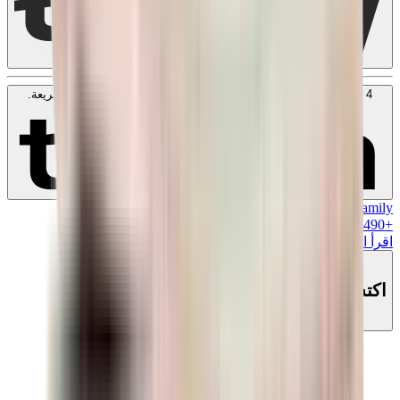
4 دفعات بدون فوائد بقيمة
150
SAR
. بدون رسوم. متوافق مع الشريعة.
اعرف المزيد
MK Family
+
490
+نقاط ولاء!
اقرأ المزيد
اكتشف هذا المنتج