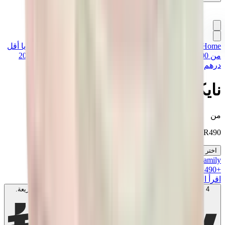
Home
>
تشكيلة مميزة
>
سنيكرز
>
أقل من 1500 درهم
>
هدايا أقل
من 1000 درهم
>
هدايا أقل من 1500 درهم
>
هدايا أقل من 2000
درهم
>
نايكي دنك لو "أورانج بيرل"
نايكي دنك لو "أورانج بيرل"
من
SAR
490
اختر مقاسك
MK Family
+
490
+نقاط ولاء!
اقرأ المزيد
4 دفعات بدون فوائد بقيمة
150
SAR
. بدون رسوم. متوافق مع الشريعة.
اعرف المزيد