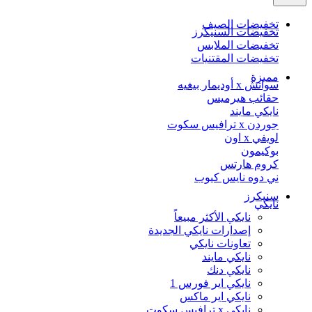
تخفيضات الصيف
تخفيضات السنيكرز
تخفيضات الملابس
تخفيضات المقتنيات
مميزة
سواتش x أوديمار بيغيه
حقائب هيرميس
نايكي مايند
جوردن x ترافيس سكوت
لويفي x اون
بوكيمون
كروم هارتس
ني دوه نايس كيوب
سنيكرز
نايكي
نايكي الأكثر مبيعاً
إصدارات نايكي الجديدة
تعاونات نايكي
نايكي مايند
نايكي دنك
نايكي اير فورس 1
نايكي اير ماكس
نايكي x ترافيس سكوت