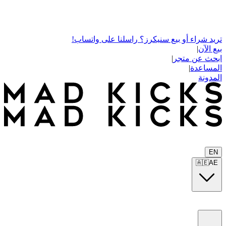
تريد شراء أو بيع سنيكرز؟ راسلنا على واتساب!
بيع الآن
|
ابحث عن متجر
|
المساعدة
|
المدونة
EN
🇦🇪
AE