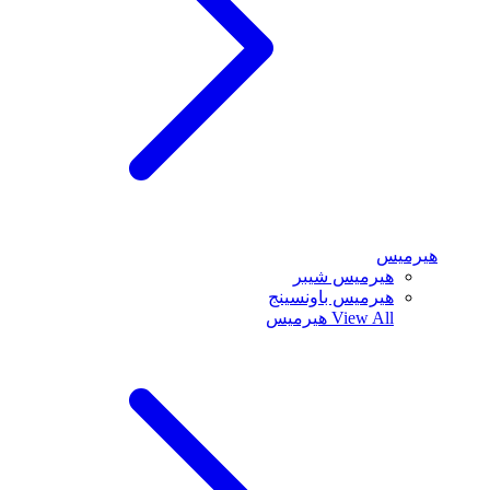
هيرميس
هيرميس شيبر
هيرميس باونسينج
View All
هيرميس