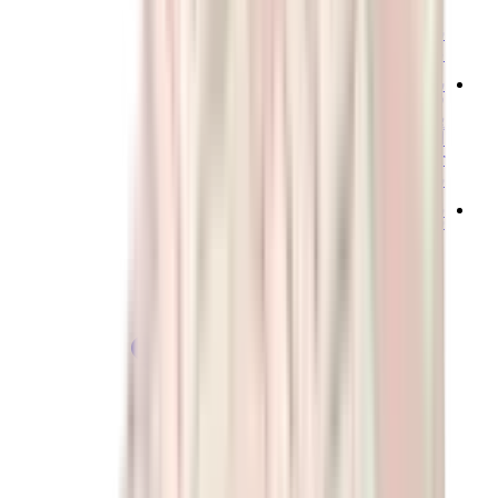
شانيل
جويارد
ساعات
رولكس
باتيك فيليب
أوديمار بيغيه
Cartier
سواتش
ستريت وير
سويت شيرت وهوديز
هودي كروم هارتس
View All
سويت شيرت وهوديز