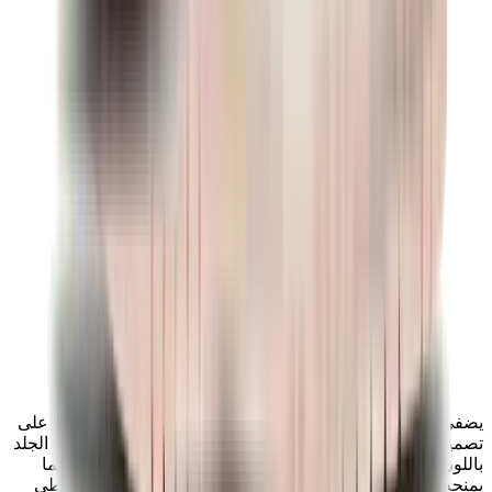
يضفي حذاء
Nike Dunk Low “Pearl Orange”
لمسة مشرقة على
تصميم Dunk الكلاسيكي. يتميز هذا الحذاء بجزء علوي أنيق من الجلد
باللون
الأبيض اللؤلؤي الناعم
، وتزينه
طبقات برتقالية زاهية
، مما
يمنحه أناقة رقيقة بلمسة جريئة. يضمن النعل الخارجي المطاطي