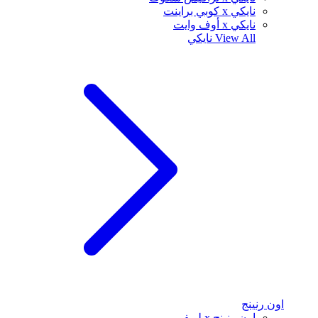
نايكي x كوبي براينت
نايكي x أوف وايت
View All
نايكي
اون رنينج
اون رنينج x لويفي