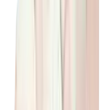
العلامات
كروم هارتس
بيرث أوف رويال تشايلد
درول دو مونسيور
دنيم تيرز
بروكن بلانت
كيث
ملابس ترافيس سكوت
فير أوف غاد × إيسنشالز
ريبرزنت
درو
View All
العلامات