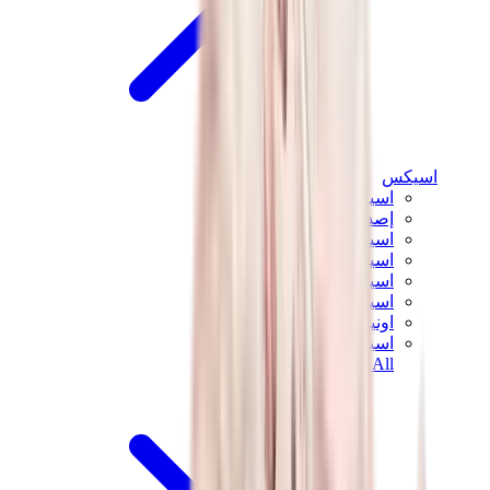
اسيكس
اسيكس الأكثر مبيعاً
إصدارات اسيكس الجديدة
اسيكس جل-كايانو
اسيكس جل-NYC
اسيكس GT-2160
اسيكس جل-1130
اونيتسوكا تايغر مكسيكو 66
اسيكس جل-نيمبوس
View All
اسيكس