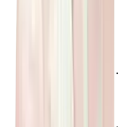
تيشيرتات
إكسسوارات
أحزمة
نظارات شمسية
قبعات وكاب
أربطة الأحذية
منتجات العناية بالسنيكرز
عطور
أساور
جوارب
سكيت بورد
مقتنيات