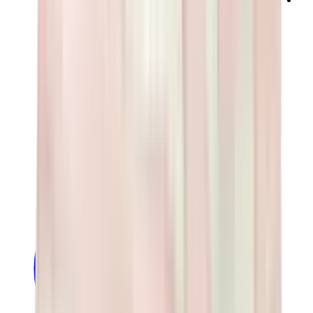
ني دوه
بوكيمون
ون بيس
بانيني
كاوز
سوني انجل
بوب مارت
لابوبو
بانكسي