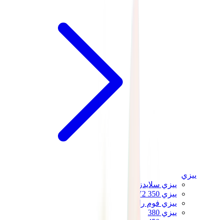
ييزي
ييزي سلايدز
ييزي 350 V2
ييزي فوم رانر
ييزي 380