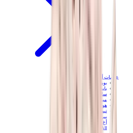
علامات أخرى
بوما
بايب
سالومون
ميزون ميهارا
هوكا
تيمبرلاند
بيركنستوك
أغ
View All
علامات أخرى