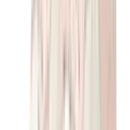
بناطيل وجوغرز وشورتات
بناطيل كروم هارتس
View All
بناطيل وجوغرز وشورتات