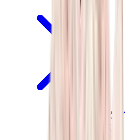
سنيكرز للأطفال
جوردن للأطفال
ييزي للأطفال
نايكي للأطفال
View All
سنيكرز للأطفال