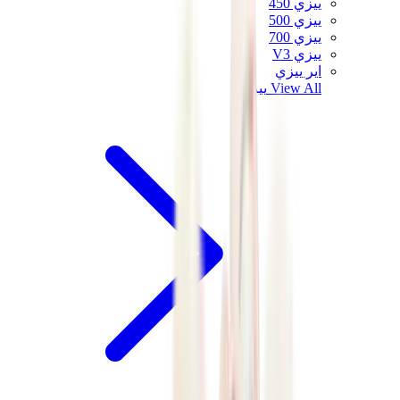
ييزي 450
ييزي 500
ييزي 700
ييزي V3
اير ييزي
View All
ييزي