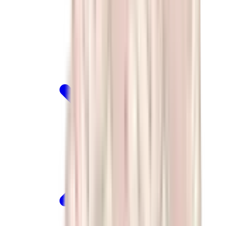
كيلي
كونستانس
بيكوتان
ليندي
حقائب هيرميس للرجال
View All
هيرميس