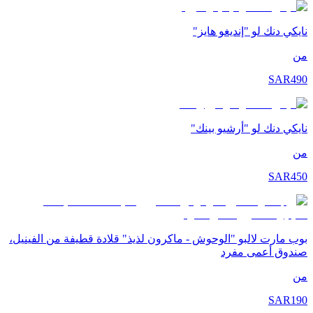
نايكي دنك لو "إنديغو هايز"
من
SAR
490
نايكي دنك لو "أرشيو بينك"
من
SAR
450
بوب مارت لالبو "الوحوش - ماكرون لذيذ" قلادة قطيفة من الفينيل،
صندوق أعمى مفرد
من
SAR
190