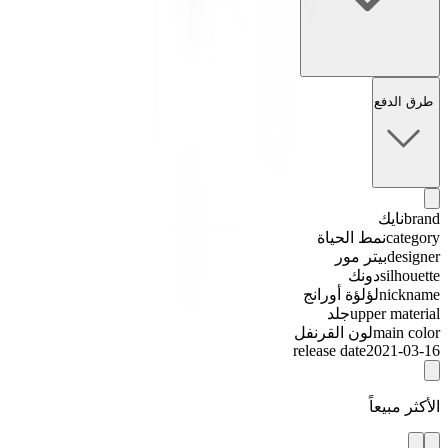
طرق الدفع
brand
نايك
category
نمط الحياة
designer
بيتر مور
silhouette
دونك
nickname
لؤلؤة أورانج
upper material
جلد
main color
لون القرنفل
release date
2021-03-16
الأكثر مبيعاً