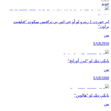
جديد
اير جوردن 1 ريترو لو أو جي إس بي ترافيس سكوت "فيلفيت
براون"
من
SAR
2950
نايكي دنك لو "ليزر أورانج"
من
SAR
1000
نايكي دنك لو "هالوين"
من