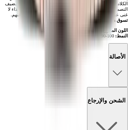
الكلاسيكي والياقة المبطنة الراحة والدعم طوال اليوم، بينما يضيف
التصميم النظيف المرونة إلى تشكيلة أحذيتك الرياضية. إنه حذاء لا
غنى عنه لأولئك الذين يرغبون في أن تتألق أحذيتهم بقدر أناقتهم.
تسوق هذا المنتج عبر الإنترنت أو في متاجر ماد كيكس.
اللون المعروض:
لؤلؤي برتقالي/أبيض
النمط:
DV2190-100
الأصالة
الشحن والإرجاع