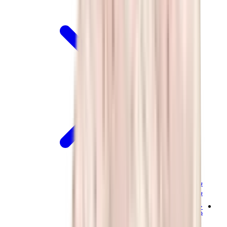
سنيكرز نسائية
سنيكرز رجالية
حقائب
هيرميس
بيركين