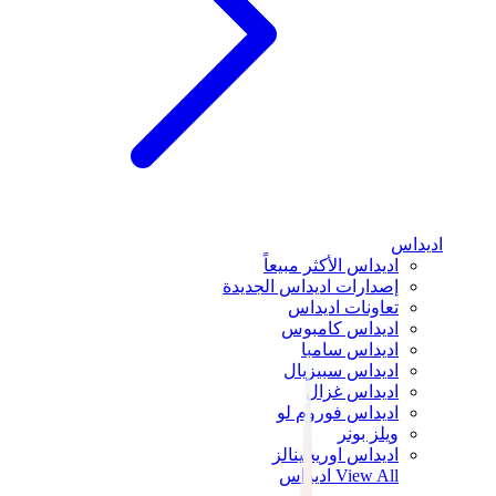
اديداس
اديداس الأكثر مبيعاً
إصدارات اديداس الجديدة
تعاونات اديداس
اديداس كامبوس
اديداس سامبا
اديداس سبيزيال
اديداس غزال
اديداس فوروم لو
ويلز بونر
اديداس اوريجينالز
View All
اديداس