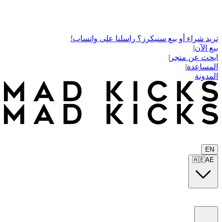
تريد شراء أو بيع سنيكرز؟ راسلنا على واتساب!
بيع الآن
|
ابحث عن متجر
|
المساعدة
|
المدونة
EN
🇦🇪
AE