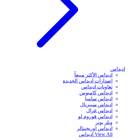
اديداس
اديداس الأكثر مبيعاً
إصدارات اديداس الجديدة
تعاونات اديداس
اديداس كامبوس
اديداس سامبا
اديداس سبيزيال
اديداس غزال
اديداس فوروم لو
ويلز بونر
اديداس اوريجينالز
View All
اديداس