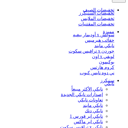
تخفيضات الصيف
تخفيضات السنيكرز
تخفيضات الملابس
تخفيضات المقتنيات
مميزة
سواتش x أوديمار بيغيه
حقائب هيرميس
نايكي مايند
جوردن x ترافيس سكوت
لويفي x اون
بوكيمون
كروم هارتس
ني دوه نايس كيوب
سنيكرز
نايكي
نايكي الأكثر مبيعاً
إصدارات نايكي الجديدة
تعاونات نايكي
نايكي مايند
نايكي دنك
نايكي اير فورس 1
نايكي اير ماكس
نايكي x ترافيس سكوت