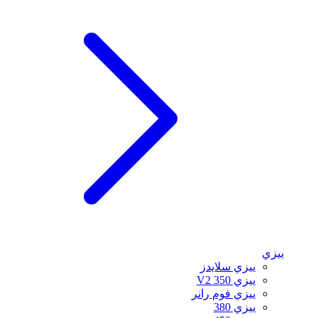
ييزي
ييزي سلايدز
ييزي 350 V2
ييزي فوم رانر
ييزي 380