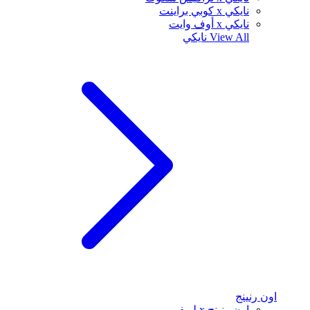
نايكي x كوبي براينت
نايكي x أوف وايت
View All
نايكي
اون رنينج
اون رنينج x لويفي