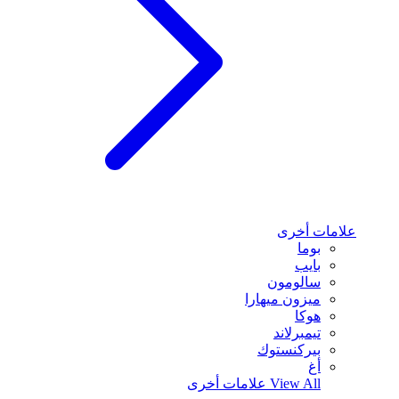
علامات أخرى
بوما
بايب
سالومون
ميزون ميهارا
هوكا
تيمبرلاند
بيركنستوك
أغ
View All
علامات أخرى