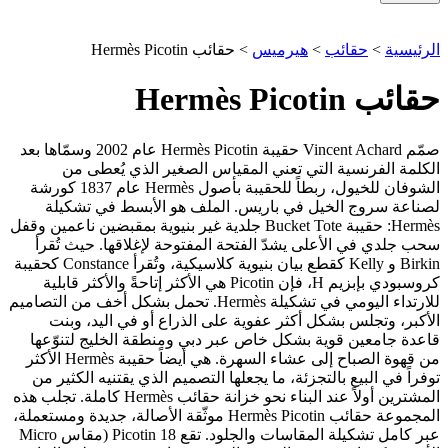
الرئيسية
>
حقائب
>
هيرميس
>
حقائب Hermès Picotin
حقائب Hermès Picotin
صمّم Vincent Achard حقيبة Hermès Picotin عام 2002 وسمّاها بعد
الكلمة الفرنسية التي تعني المقياس الصغير الذي يُعطى من
الشوفان للخيول، ربطاً للحقيبة بأصول Hermès عام 1837 كورشة
لصناعة سروج الخيل في باريس. الملف هو الأبسط في تشكيلة
Hermès: حقيبة Bucket Tote جلدية غير بنيوية بمقبضين ناعمين وقفل
سحب جلدي في الأعلى يشدّ الفتحة المفتوحة لإغلاقها. حيث تُقرأ
Birkin و Kelly كقطع بيان بنيوية كلاسيكية، وتُقرأ Constance كحقيبة
كروسبودي بإبزيم H، فإن Picotin هي الأكثر إتاحةً والأكثر قابلية
للارتداء اليومي في تشكيلة Hermès. تحمل بشكل أخف من التصاميم
الأكبر، وتجلس بشكل أكثر عفوية على الذراع أو في اليد، وبنت
قاعدة جامعين قوية بشكل خاص عبر دبي ومنطقة الخليج لتنوّعها
من قهوة الصباح إلى عشاء السهرة. هي أيضاً حقيبة Hermès الأكثر
توفراً في البيع بالتجزئة، ما يجعلها التصميم الذي يقتنيه الكثير من
المشترين أولاً عند البناء نحو خزانة حقائب Hermès كاملة. تجلب هذه
المجموعة حقائب Hermès Picotin موثّقة الأصالة، جديدة ومستعملة،
عبر كامل تشكيلة المقاسات والجلود. تقع Picotin 18 (مقاس Micro