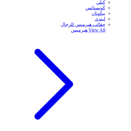
كيلي
كونستانس
بيكوتان
ليندي
حقائب هيرميس للرجال
View All
هيرميس