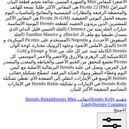
الأصغر) كمقاس Mini والسهرة المتميز، شائعة بحجم قطعة البيان
المتراصّ. Picotin 22 (PM) هي المقاس الأكثر طلباً، بسعة للهاتف
والمحفظة الرفيعة والنظارات الشمسية والمفاتيح وأساسيات اليوم
بصيغة الحمل اليومي الحقيقية. Picotin 26 (GM) هي المقاس الأكبر
للمشترين الذين يريدون الحقيبة كقطعة Hermès اليومية الأساسية.
خيارات الجلد تمتد من Clemence (الجلد الحبيبي قليل التدلي الذي
ينسدل طبيعياً مع ملف الـ Bucket)، و Taurillon Maurice (الجلد
المنقوش الأحدث)، و Negonda (المستخدم على Picotins المبكرة)، و
Swift (البديل الأملس الأنعم)، وجلود إكزوتيك مختارة. لوحة ألوان
Hermès الكاملة تمتد عبر كل جلد، من Noir و Etoupe و Gold
الكلاسيكية إلى الزهري والأزرق والأخضر والأحمر الموسمي. كل
Picotin تخضع للتحقق من الختم الأعمى والخياطة والمعدن والمصدر
قبل العرض، وتصل في علبة Hermès البرتقالية الأصلية مع كيس
النوم وغطاء المطر ومواد العناية المرفقة. لتصفّح تشكيلة حقائب
Hermès الأوسع في الإمارات، انتقلي إلى الصفحة الأم. تغطّي تشكيلة
Hermès Kelly في الإمارات و تشكيلة Hermès Birkin في الإمارات
التصاميم الشقيقة الأكبر للبيان.
حقيبة Hermès Kelly
حقائب Hermès Birkin
Hermès Mini
Lindy
Hermès Constance
41
منتج