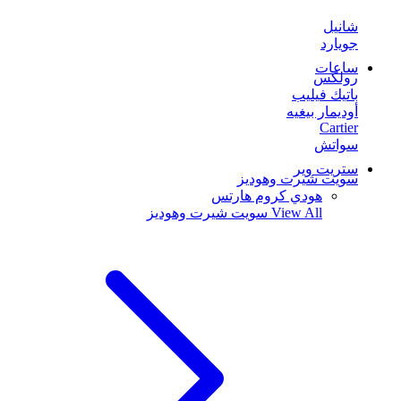
شانيل
جويارد
ساعات
رولكس
باتيك فيليب
أوديمار بيغيه
Cartier
سواتش
ستريت وير
سويت شيرت وهوديز
هودي كروم هارتس
View All
سويت شيرت وهوديز