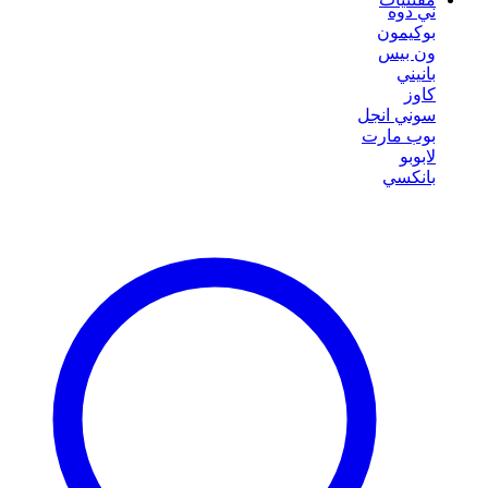
ني دوه
بوكيمون
ون بيس
بانيني
كاوز
سوني انجل
بوب مارت
لابوبو
بانكسي