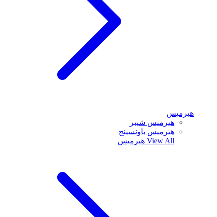
هيرميس
هيرميس شيبر
هيرميس باونسينج
View All
هيرميس