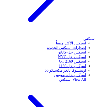
اسيكس
اسيكس الأكثر مبيعاً
إصدارات اسيكس الجديدة
اسيكس جل-كايانو
اسيكس جل-NYC
اسيكس GT-2160
اسيكس جل-1130
اونيتسوكا تايغر مكسيكو 66
اسيكس جل-نيمبوس
View All
اسيكس