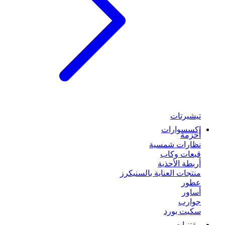
تيشيرتات
إكسسوارات
أحزمة
نظارات شمسية
قبعات وكاب
أربطة الأحذية
منتجات العناية بالسنيكرز
عطور
أساور
جوارب
سكيت بورد
مقتنيات