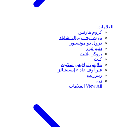
العلامات
كروم هارتس
بيرث أوف رويال تشايلد
درول دو مونسيور
دنيم تيرز
بروكن بلانت
كيث
ملابس ترافيس سكوت
فير أوف غاد × إيسنشالز
ريبرزنت
درو
View All
العلامات