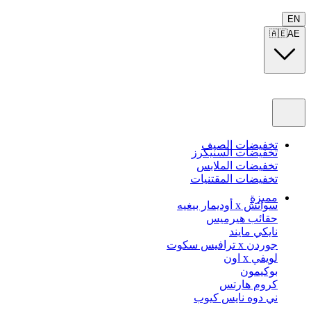
EN
🇦🇪
AE
تخفيضات الصيف
تخفيضات السنيكرز
تخفيضات الملابس
تخفيضات المقتنيات
مميزة
سواتش x أوديمار بيغيه
حقائب هيرميس
نايكي مايند
جوردن x ترافيس سكوت
لويفي x اون
بوكيمون
كروم هارتس
ني دوه نايس كيوب