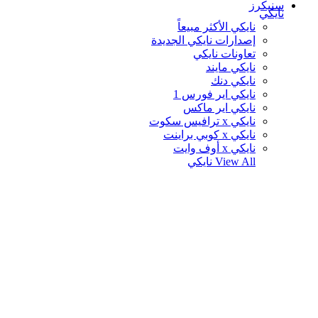
سنيكرز
نايكي
نايكي الأكثر مبيعاً
إصدارات نايكي الجديدة
تعاونات نايكي
نايكي مايند
نايكي دنك
نايكي اير فورس 1
نايكي اير ماكس
نايكي x ترافيس سكوت
نايكي x كوبي براينت
نايكي x أوف وايت
View All
نايكي