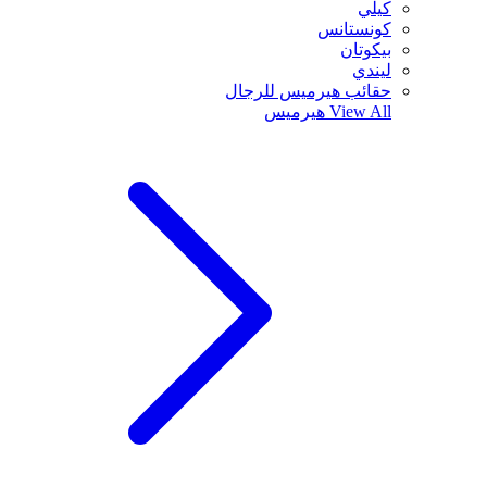
كيلي
كونستانس
بيكوتان
ليندي
حقائب هيرميس للرجال
View All
هيرميس