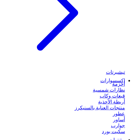
تيشيرتات
إكسسوارات
أحزمة
نظارات شمسية
قبعات وكاب
أربطة الأحذية
منتجات العناية بالسنيكرز
عطور
أساور
جوارب
سكيت بورد
مقتنيات