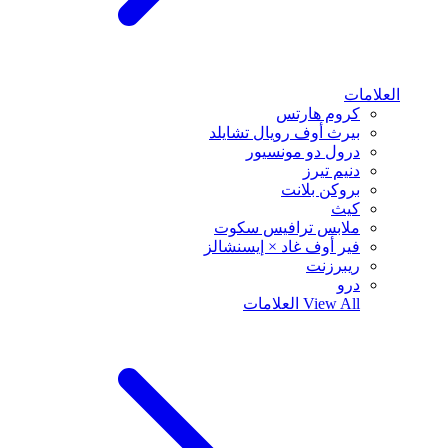
العلامات
كروم هارتس
بيرث أوف رويال تشايلد
درول دو مونسيور
دنيم تيرز
بروكن بلانت
كيث
ملابس ترافيس سكوت
فير أوف غاد × إيسنشالز
ريبرزنت
درو
View All
العلامات