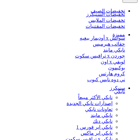
تخفيضات الصيف
تخفيضات السنيكرز
تخفيضات الملابس
تخفيضات المقتنيات
مميزة
سواتش x أوديمار بيغيه
حقائب هيرميس
نايكي مايند
جوردن x ترافيس سكوت
لويفي x اون
بوكيمون
كروم هارتس
ني دوه نايس كيوب
سنيكرز
نايكي
نايكي الأكثر مبيعاً
إصدارات نايكي الجديدة
تعاونات نايكي
نايكي مايند
نايكي دنك
نايكي اير فورس 1
نايكي اير ماكس
نايكي x ترافيس سكوت