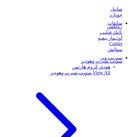
شانيل
جويارد
ساعات
رولكس
باتيك فيليب
أوديمار بيغيه
Cartier
سواتش
ستريت وير
سويت شيرت وهوديز
هودي كروم هارتس
View All
سويت شيرت وهوديز