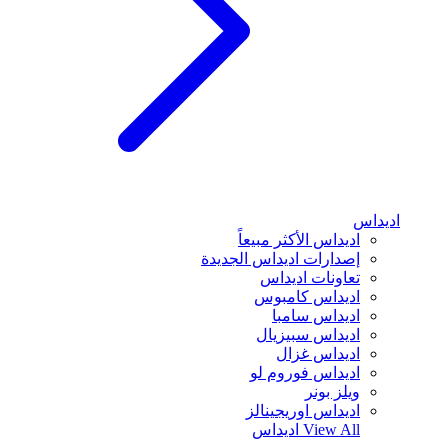
اديداس
اديداس الأكثر مبيعاً
إصدارات اديداس الجديدة
تعاونات اديداس
اديداس كامبوس
اديداس سامبا
اديداس سبيزيال
اديداس غزال
اديداس فوروم لو
ويلز بونر
اديداس اوريجينالز
View All
اديداس