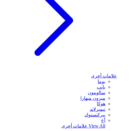
علامات أخرى
بوما
بايب
سالومون
ميزون ميهارا
هوكا
تيمبرلاند
بيركنستوك
أغ
View All
علامات أخرى