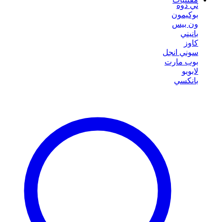
ني دوه
بوكيمون
ون بيس
بانيني
كاوز
سوني انجل
بوب مارت
لابوبو
بانكسي