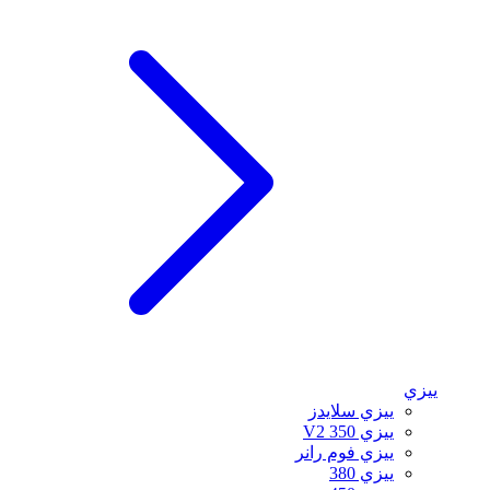
ييزي
ييزي سلايدز
ييزي 350 V2
ييزي فوم رانر
ييزي 380