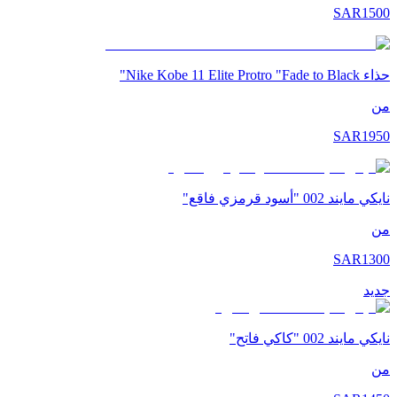
SAR
1500
حذاء Nike Kobe 11 Elite Protro "Fade to Black"
من
SAR
1950
نايكي مايند 002 "أسود قرمزي فاقع"
من
SAR
1300
جديد
نايكي مايند 002 "كاكي فاتح"
من