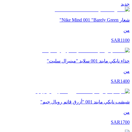
جديد
شعار Nike Mind 001 "Barely Green"
من
SAR
1100
حذاء نايكي مايند 001 سلايد "مينيرال سليت"
من
SAR
1400
شبشب نايكي مايند 001 "أزرق قاتم رويال جيم"
من
SAR
1700