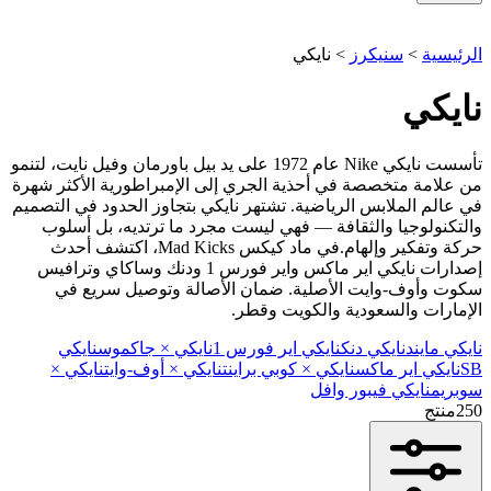
الرئيسية
>
سنيكرز
>
نايكي
نايكي
تأسست نايكي Nike عام 1972 على يد بيل باورمان وفيل نايت، لتنمو
من علامة متخصصة في أحذية الجري إلى الإمبراطورية الأكثر شهرة
في عالم الملابس الرياضية. تشتهر نايكي بتجاوز الحدود في التصميم
والتكنولوجيا والثقافة — فهي ليست مجرد ما ترتديه، بل أسلوب
حركة وتفكير وإلهام.في ماد كيكس Mad Kicks، اكتشف أحدث
إصدارات نايكي اير ماكس واير فورس 1 ودنك وساكاي وترافيس
سكوت وأوف-وايت الأصلية. ضمان الأصالة وتوصيل سريع في
الإمارات والسعودية والكويت وقطر.
نايكي مايند
نايكي دنك
نايكي اير فورس 1
نايكي × جاكموس
نايكي
SB
نايكي اير ماكس
نايكي × كوبي براينت
نايكي × أوف-وايت
نايكي ×
سوبريم
نايكي فيبور وافل
250
منتج