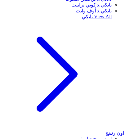
نايكي x كوبي براينت
نايكي x أوف وايت
View All
نايكي
اون رنينج
اون رنينج x لويفي