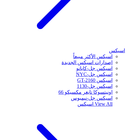
اسيكس
اسيكس الأكثر مبيعاً
إصدارات اسيكس الجديدة
اسيكس جل-كايانو
اسيكس جل-NYC
اسيكس GT-2160
اسيكس جل-1130
اونيتسوكا تايغر مكسيكو 66
اسيكس جل-نيمبوس
View All
اسيكس