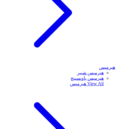
هيرميس
هيرميس شيبر
هيرميس باونسينج
View All
هيرميس