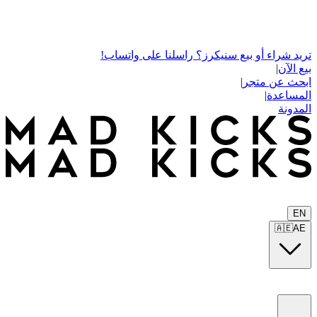
تريد شراء أو بيع سنيكرز؟ راسلنا على واتساب!
بيع الآن
|
ابحث عن متجر
|
المساعدة
|
المدونة
EN
🇦🇪
AE