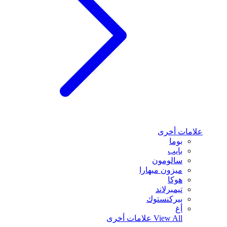
علامات أخرى
بوما
بايب
سالومون
ميزون ميهارا
هوكا
تيمبرلاند
بيركنستوك
أغ
View All
علامات أخرى