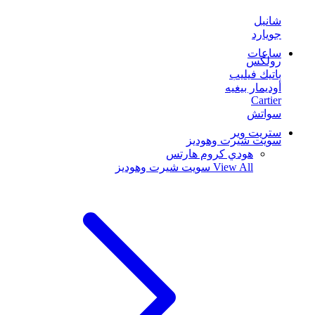
شانيل
جويارد
ساعات
رولكس
باتيك فيليب
أوديمار بيغيه
Cartier
سواتش
ستريت وير
سويت شيرت وهوديز
هودي كروم هارتس
View All
سويت شيرت وهوديز