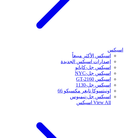
اسيكس
اسيكس الأكثر مبيعاً
إصدارات اسيكس الجديدة
اسيكس جل-كايانو
اسيكس جل-NYC
اسيكس GT-2160
اسيكس جل-1130
اونيتسوكا تايغر مكسيكو 66
اسيكس جل-نيمبوس
View All
اسيكس