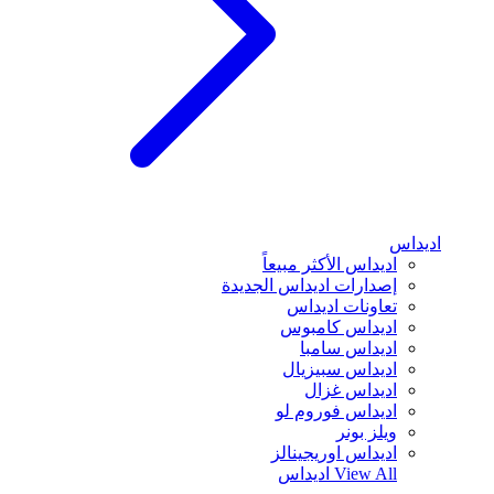
اديداس
اديداس الأكثر مبيعاً
إصدارات اديداس الجديدة
تعاونات اديداس
اديداس كامبوس
اديداس سامبا
اديداس سبيزيال
اديداس غزال
اديداس فوروم لو
ويلز بونر
اديداس اوريجينالز
View All
اديداس