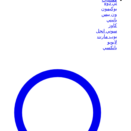
ني دوه
بوكيمون
ون بيس
بانيني
كاوز
سوني انجل
بوب مارت
لابوبو
بانكسي