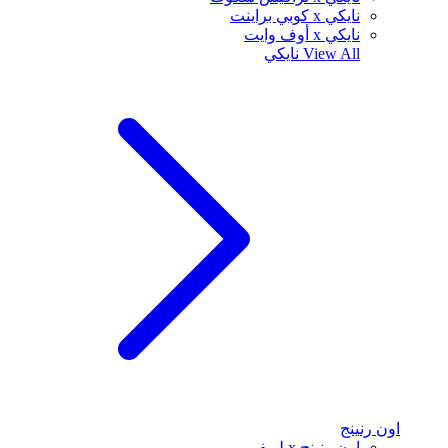
نايكي x كوبي براينت
نايكي x أوف وايت
View All
نايكي
اون رنينج
اون رنينج x لويفي