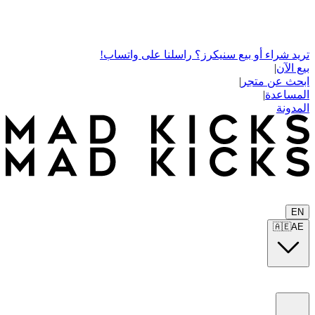
تريد شراء أو بيع سنيكرز؟ راسلنا على واتساب!
بيع الآن
|
ابحث عن متجر
|
المساعدة
|
المدونة
EN
🇦🇪
AE