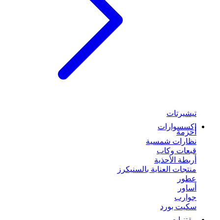
تيشيرتات
إكسسوارات
أحزمة
نظارات شمسية
قبعات وكاب
أربطة الأحذية
منتجات العناية بالسنيكرز
عطور
أساور
جوارب
سكيت بورد
مقتنيات