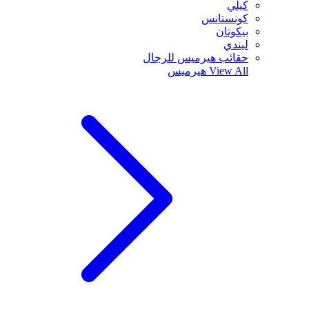
كيلي
كونستانس
بيكوتان
ليندي
حقائب هيرميس للرجال
View All
هيرميس