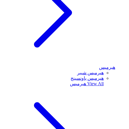
هيرميس
هيرميس شيبر
هيرميس باونسينج
View All
هيرميس