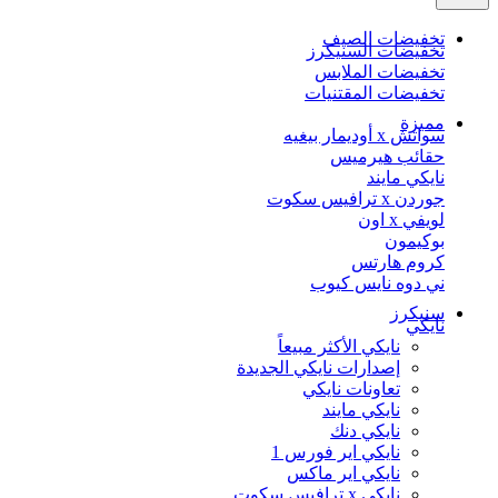
تخفيضات الصيف
تخفيضات السنيكرز
تخفيضات الملابس
تخفيضات المقتنيات
مميزة
سواتش x أوديمار بيغيه
حقائب هيرميس
نايكي مايند
جوردن x ترافيس سكوت
لويفي x اون
بوكيمون
كروم هارتس
ني دوه نايس كيوب
سنيكرز
نايكي
نايكي الأكثر مبيعاً
إصدارات نايكي الجديدة
تعاونات نايكي
نايكي مايند
نايكي دنك
نايكي اير فورس 1
نايكي اير ماكس
نايكي x ترافيس سكوت