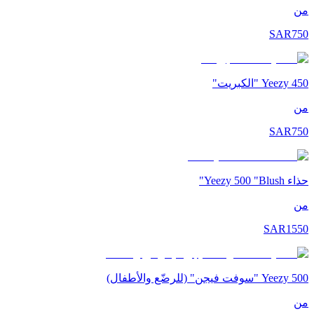
من
SAR
750
Yeezy 450 "الكبريت"
من
SAR
750
حذاء Yeezy 500 "Blush"
من
SAR
1550
Yeezy 500 "سوفت فيجن" (للرضّع والأطفال)
من