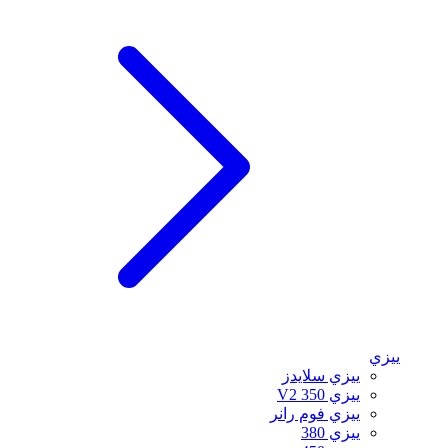
ييزي
ييزي سلايدز
ييزي 350 V2
ييزي فوم رانر
ييزي 380