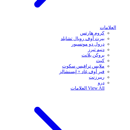
العلامات
كروم هارتس
بيرث أوف رويال تشايلد
درول دو مونسيور
دنيم تيرز
بروكن بلانت
كيث
ملابس ترافيس سكوت
فير أوف غاد × إيسنشالز
ريبرزنت
درو
View All
العلامات