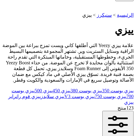
الرئيسية
>
سنيكرز
>
ييزي
ييزي
علامة ييزي Yeezy التي أطلقها كاني ويست تمزج ببراعة بين الموضة
الراقية وستايل الستريت وير. تشتهر المجموعة بتصميمها البسيط
الجريء، وخطوطها المستقبلية، وخاماتها المبتكرة التي تقدم راحة
استثنائية بألوان محايدة لا تخرج عن الموضة. من حذاء Yeezy Boost
350 الأيقوني إلى Foam Runner وسلايدز ييزي، تحمل كل قطعة
بصمة فنية فريدة. تسوّق ييزي الأصلي في ماد كيكس مع ضمان
الأصالة وتوصيل سريع في الإمارات والسعودية والكويت وقطر.
ييزي بوست 350
ييزي بوست 380
ييزي 450
ييزي 500
ييزي بوست
700
ييزي بوست 750
ييزي بوست V3
ييزي سلايدز
ييزي فوم رانر
اير
ييزي
123
منتج