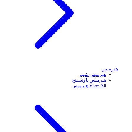
هيرميس
هيرميس شيبر
هيرميس باونسينج
View All
هيرميس