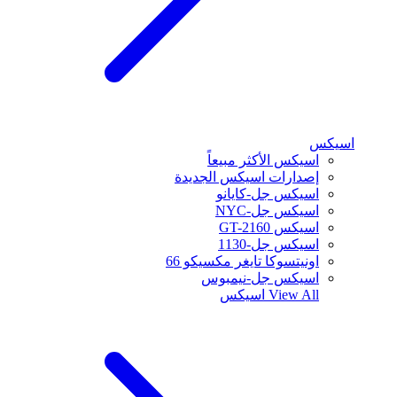
اسيكس
اسيكس الأكثر مبيعاً
إصدارات اسيكس الجديدة
اسيكس جل-كايانو
اسيكس جل-NYC
اسيكس GT-2160
اسيكس جل-1130
اونيتسوكا تايغر مكسيكو 66
اسيكس جل-نيمبوس
View All
اسيكس