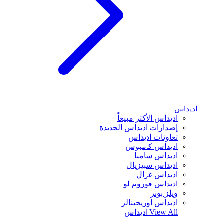
اديداس
اديداس الأكثر مبيعاً
إصدارات اديداس الجديدة
تعاونات اديداس
اديداس كامبوس
اديداس سامبا
اديداس سبيزيال
اديداس غزال
اديداس فوروم لو
ويلز بونر
اديداس اوريجينالز
View All
اديداس