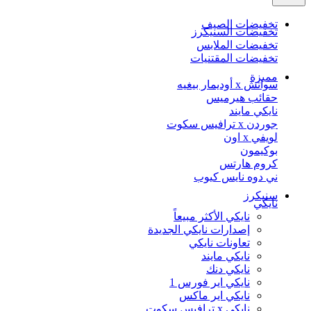
تخفيضات الصيف
تخفيضات السنيكرز
تخفيضات الملابس
تخفيضات المقتنيات
مميزة
سواتش x أوديمار بيغيه
حقائب هيرميس
نايكي مايند
جوردن x ترافيس سكوت
لويفي x اون
بوكيمون
كروم هارتس
ني دوه نايس كيوب
سنيكرز
نايكي
نايكي الأكثر مبيعاً
إصدارات نايكي الجديدة
تعاونات نايكي
نايكي مايند
نايكي دنك
نايكي اير فورس 1
نايكي اير ماكس
نايكي x ترافيس سكوت