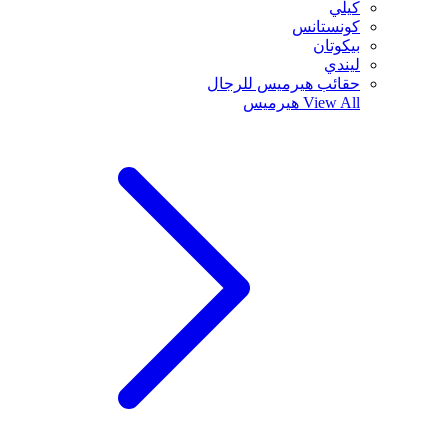
كيلي
كونستانس
بيكوتان
ليندي
حقائب هيرميس للرجال
View All
هيرميس