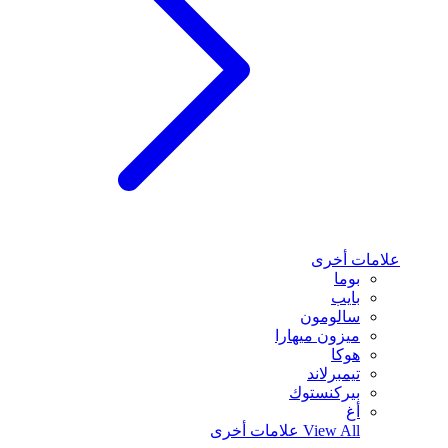
علامات أخرى
بوما
بايب
سالومون
ميزون ميهارا
هوكا
تيمبرلاند
بيركنستوك
أغ
View All
علامات أخرى