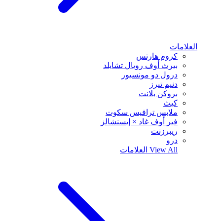
العلامات
كروم هارتس
بيرث أوف رويال تشايلد
درول دو مونسيور
دنيم تيرز
بروكن بلانت
كيث
ملابس ترافيس سكوت
فير أوف غاد × إيسنشالز
ريبرزنت
درو
View All
العلامات