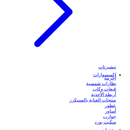
تيشيرتات
إكسسوارات
أحزمة
نظارات شمسية
قبعات وكاب
أربطة الأحذية
منتجات العناية بالسنيكرز
عطور
أساور
جوارب
سكيت بورد
مقتنيات