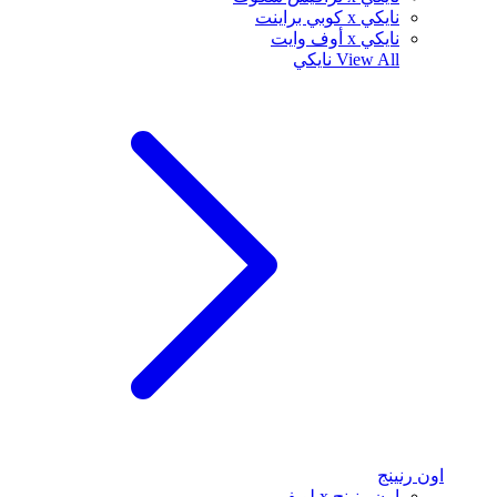
نايكي x كوبي براينت
نايكي x أوف وايت
View All
نايكي
اون رنينج
اون رنينج x لويفي