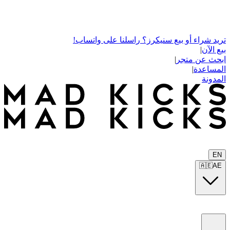
تريد شراء أو بيع سنيكرز؟ راسلنا على واتساب!
بيع الآن
|
ابحث عن متجر
|
المساعدة
|
المدونة
EN
🇦🇪
AE