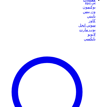
ني دوه
بوكيمون
ون بيس
بانيني
كاوز
سوني انجل
بوب مارت
لابوبو
بانكسي