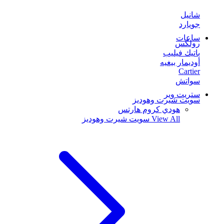
شانيل
جويارد
ساعات
رولكس
باتيك فيليب
أوديمار بيغيه
Cartier
سواتش
ستريت وير
سويت شيرت وهوديز
هودي كروم هارتس
View All
سويت شيرت وهوديز