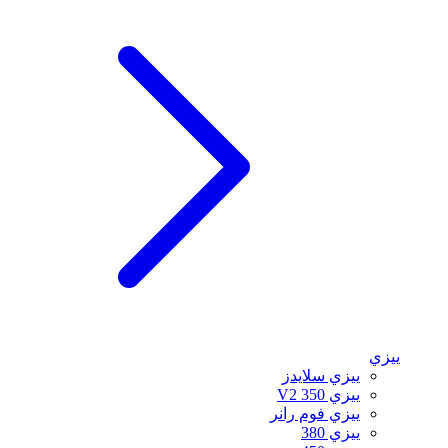
ييزي
ييزي سلايدز
ييزي 350 V2
ييزي فوم رانر
ييزي 380