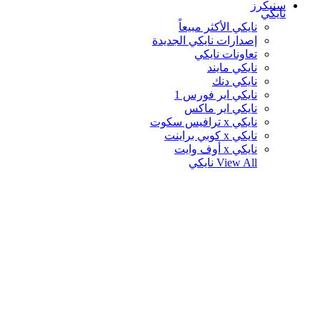
سنيكرز
نايكي
نايكي الأكثر مبيعاً
إصدارات نايكي الجديدة
تعاونات نايكي
نايكي مايند
نايكي دنك
نايكي اير فورس 1
نايكي اير ماكس
نايكي x ترافيس سكوت
نايكي x كوبي براينت
نايكي x أوف وايت
View All
نايكي