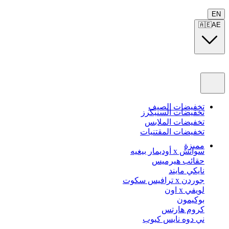
EN
🇦🇪
AE
تخفيضات الصيف
تخفيضات السنيكرز
تخفيضات الملابس
تخفيضات المقتنيات
مميزة
سواتش x أوديمار بيغيه
حقائب هيرميس
نايكي مايند
جوردن x ترافيس سكوت
لويفي x اون
بوكيمون
كروم هارتس
ني دوه نايس كيوب