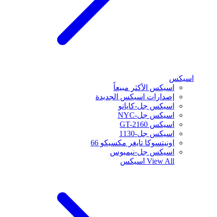
اسيكس
اسيكس الأكثر مبيعاً
إصدارات اسيكس الجديدة
اسيكس جل-كايانو
اسيكس جل-NYC
اسيكس GT-2160
اسيكس جل-1130
اونيتسوكا تايغر مكسيكو 66
اسيكس جل-نيمبوس
View All
اسيكس