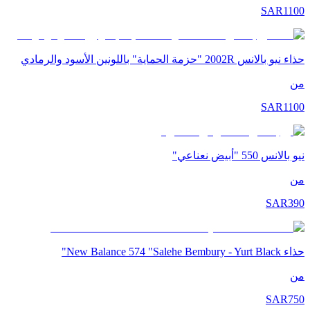
SAR
1100
حذاء نيو بالانس 2002R "حزمة الحماية" باللونين الأسود والرمادي
من
SAR
1100
نيو بالانس 550 "أبيض نعناعي"
من
SAR
390
حذاء New Balance 574 "Salehe Bembury - Yurt Black"
من
SAR
750