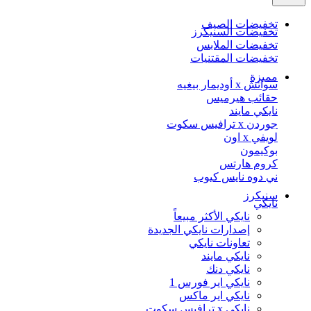
تخفيضات الصيف
تخفيضات السنيكرز
تخفيضات الملابس
تخفيضات المقتنيات
مميزة
سواتش x أوديمار بيغيه
حقائب هيرميس
نايكي مايند
جوردن x ترافيس سكوت
لويفي x اون
بوكيمون
كروم هارتس
ني دوه نايس كيوب
سنيكرز
نايكي
نايكي الأكثر مبيعاً
إصدارات نايكي الجديدة
تعاونات نايكي
نايكي مايند
نايكي دنك
نايكي اير فورس 1
نايكي اير ماكس
نايكي x ترافيس سكوت