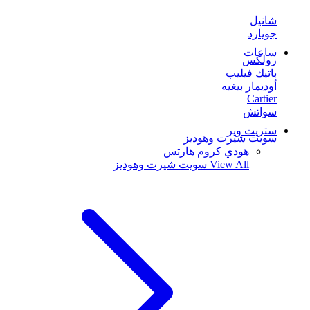
شانيل
جويارد
ساعات
رولكس
باتيك فيليب
أوديمار بيغيه
Cartier
سواتش
ستريت وير
سويت شيرت وهوديز
هودي كروم هارتس
View All
سويت شيرت وهوديز