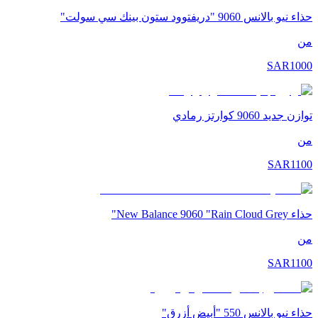
حذاء نيو بالانس 9060 "دريفتوود ستون بينك سي سولت"
من
SAR
1000
توازن جديد 9060 كوارتز رمادي
من
SAR
1100
حذاء New Balance 9060 "Rain Cloud Grey"
من
SAR
1100
حذاء نيو بالانس 550 "أبيض أزرق"