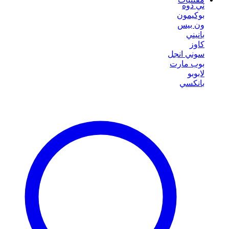
ني دوه
بوكيمون
ون بيس
بانيني
كاوز
سوني انجل
بوب مارت
لابوبو
بانكسي