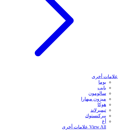
علامات أخرى
بوما
بايب
سالومون
ميزون ميهارا
هوكا
تيمبرلاند
بيركنستوك
أغ
View All
علامات أخرى