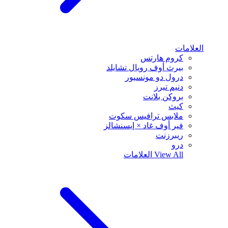
العلامات
كروم هارتس
بيرث أوف رويال تشايلد
درول دو مونسيور
دنيم تيرز
بروكن بلانت
كيث
ملابس ترافيس سكوت
فير أوف غاد × إيسنشالز
ريبرزنت
درو
View All
العلامات