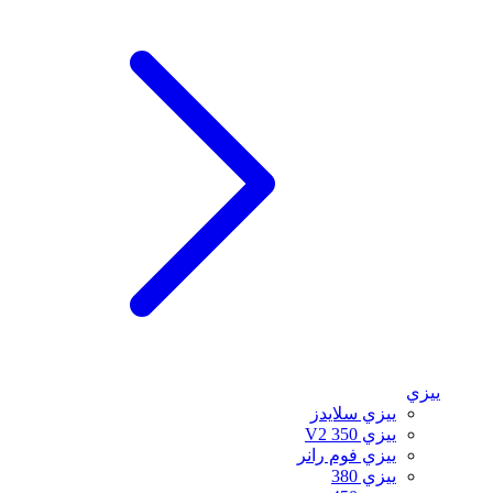
ييزي
ييزي سلايدز
ييزي 350 V2
ييزي فوم رانر
ييزي 380