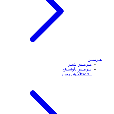
هيرميس
هيرميس شيبر
هيرميس باونسينج
View All
هيرميس