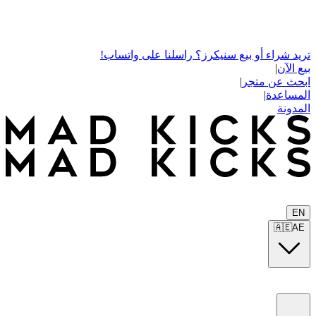
تريد شراء أو بيع سنيكرز؟ راسلنا على واتساب!
بيع الآن
|
ابحث عن متجر
|
المساعدة
|
المدونة
EN
🇦🇪
AE