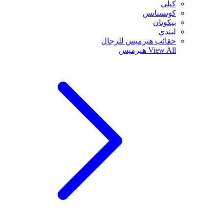
كيلي
كونستانس
بيكوتان
ليندي
حقائب هيرميس للرجال
View All
هيرميس