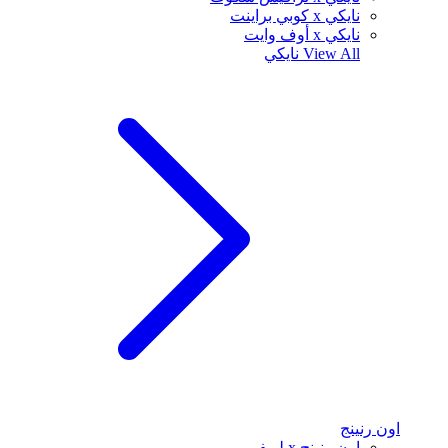
نايكي x كوبي براينت
نايكي x أوف وايت
View All
نايكي
اون رنينج
اون رنينج x لويفي