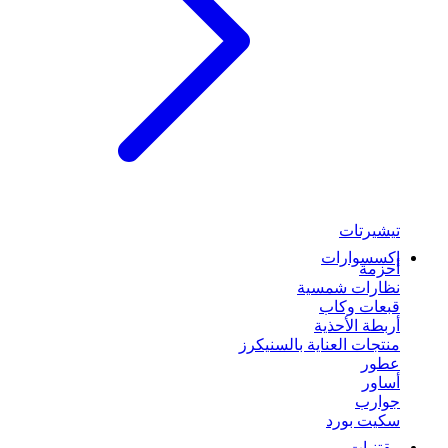
تيشيرتات
إكسسوارات
أحزمة
نظارات شمسية
قبعات وكاب
أربطة الأحذية
منتجات العناية بالسنيكرز
عطور
أساور
جوارب
سكيت بورد
مقتنيات