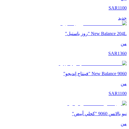
SAR
1100
جديد
New Balance 204L "روز باستيل"
من
SAR
1360
New Balance 9060 "فينتاج إنديجو"
من
SAR
1100
نيو بالانس 9060 "كحلي أبيض"
من