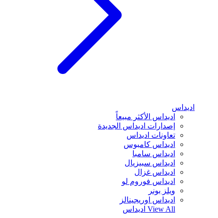
اديداس
اديداس الأكثر مبيعاً
إصدارات اديداس الجديدة
تعاونات اديداس
اديداس كامبوس
اديداس سامبا
اديداس سبيزيال
اديداس غزال
اديداس فوروم لو
ويلز بونر
اديداس اوريجينالز
View All
اديداس