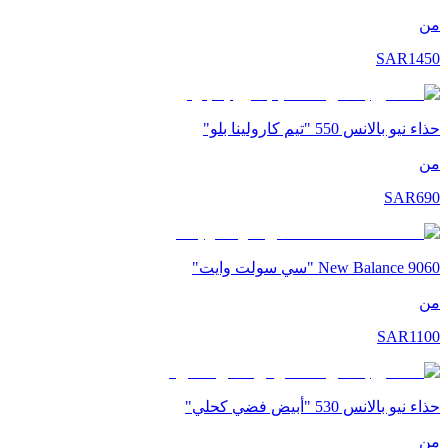
من
SAR
1450
حذاء نيو بالانس 550 "تيم كارولينا بلو"
من
SAR
690
New Balance 9060 "سي سولت وايت"
من
SAR
1100
حذاء نيو بالانس 530 "أبيض فضي كحلي"
من