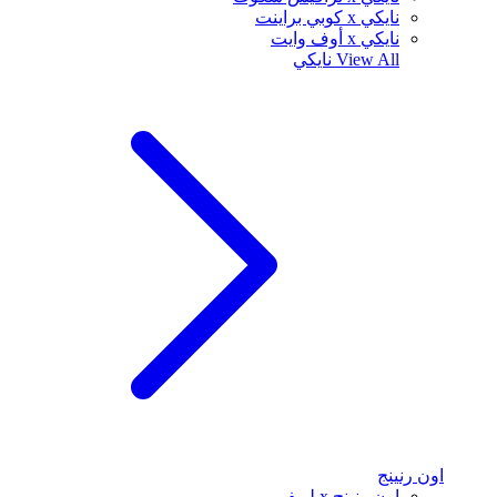
نايكي x كوبي براينت
نايكي x أوف وايت
View All
نايكي
اون رنينج
اون رنينج x لويفي