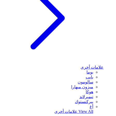
علامات أخرى
بوما
بايب
سالومون
ميزون ميهارا
هوكا
تيمبرلاند
بيركنستوك
أغ
View All
علامات أخرى