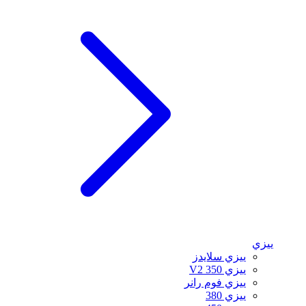
ييزي
ييزي سلايدز
ييزي 350 V2
ييزي فوم رانر
ييزي 380