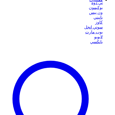
ني دوه
بوكيمون
ون بيس
بانيني
كاوز
سوني انجل
بوب مارت
لابوبو
بانكسي