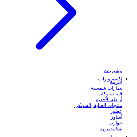
تيشيرتات
إكسسوارات
أحزمة
نظارات شمسية
قبعات وكاب
أربطة الأحذية
منتجات العناية بالسنيكرز
عطور
أساور
جوارب
سكيت بورد
مقتنيات