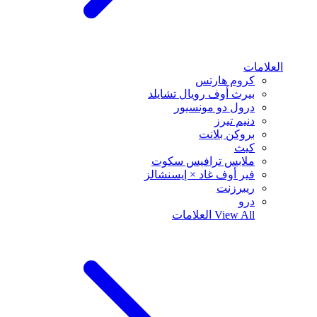
العلامات
كروم هارتس
بيرث أوف رويال تشايلد
درول دو مونسيور
دنيم تيرز
بروكن بلانت
كيث
ملابس ترافيس سكوت
فير أوف غاد × إيسنشالز
ريبرزنت
درو
View All
العلامات