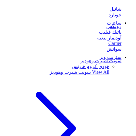
شانيل
جويارد
ساعات
رولكس
باتيك فيليب
أوديمار بيغيه
Cartier
سواتش
ستريت وير
سويت شيرت وهوديز
هودي كروم هارتس
View All
سويت شيرت وهوديز