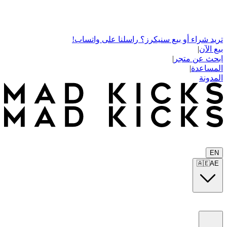
تريد شراء أو بيع سنيكرز؟ راسلنا على واتساب!
بيع الآن
|
ابحث عن متجر
|
المساعدة
|
المدونة
EN
🇦🇪
AE