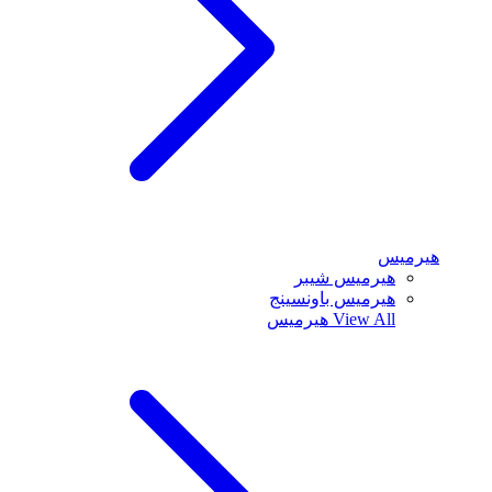
هيرميس
هيرميس شيبر
هيرميس باونسينج
View All
هيرميس