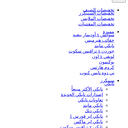
تخفيضات الصيف
تخفيضات السنيكرز
تخفيضات الملابس
تخفيضات المقتنيات
مميزة
سواتش x أوديمار بيغيه
حقائب هيرميس
نايكي مايند
جوردن x ترافيس سكوت
لويفي x اون
بوكيمون
كروم هارتس
ني دوه نايس كيوب
سنيكرز
نايكي
نايكي الأكثر مبيعاً
إصدارات نايكي الجديدة
تعاونات نايكي
نايكي مايند
نايكي دنك
نايكي اير فورس 1
نايكي اير ماكس
نايكي x ترافيس سكوت