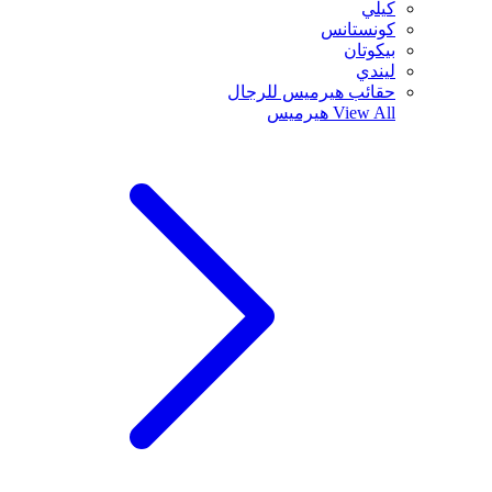
كيلي
كونستانس
بيكوتان
ليندي
حقائب هيرميس للرجال
View All
هيرميس