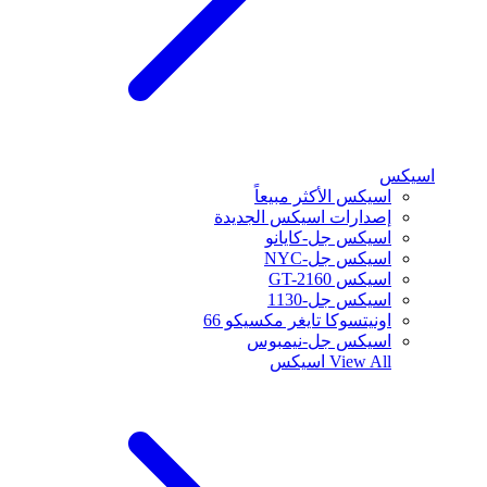
اسيكس
اسيكس الأكثر مبيعاً
إصدارات اسيكس الجديدة
اسيكس جل-كايانو
اسيكس جل-NYC
اسيكس GT-2160
اسيكس جل-1130
اونيتسوكا تايغر مكسيكو 66
اسيكس جل-نيمبوس
View All
اسيكس