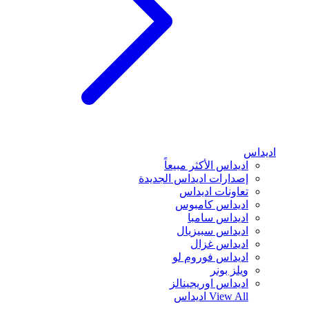
اديداس
اديداس الأكثر مبيعاً
إصدارات اديداس الجديدة
تعاونات اديداس
اديداس كامبوس
اديداس سامبا
اديداس سبيزيال
اديداس غزال
اديداس فوروم لو
ويلز بونر
اديداس اوريجينالز
View All
اديداس