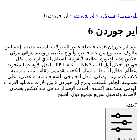
الرئيسية
>
سنيكرز
>
اير جوردن
>
اير جوردن 6
اير جوردن 6
يعيد اير جوردن 6 إحياء حذاء عصر البطولات بلمسة جديدة بإحساس
مألوف. مصنوع من جلد فاخر، وألواح مثقبة، وتوسيد هوائي مرئي،
تعكس هذه الصورة الظلية الأيقونية الستايل الذي ارتداه مايكل
جوردن خلال أول لقب NBA له عام 1991. النعل الأوسط المنحوت،
ونظام أقفال الرباط، ولسان الكعب يقدمون مقاساً مثبتاً ولمسة
كلاسيكية، بينما يضفي النعل الخارجي الشفاف لمسة عصرية على
تصميمه الجاهز للملعب.يمزج اير جوردن 6 بين الإرث وقابلية الارتداء
اليومي بسلاسة. اكتشف أحدث الإصدارات في ماد كيكس بضمان
الأصالة وتوصيل سريع لجميع دول الخليج.
3
منتج
الفلترة والترتيب