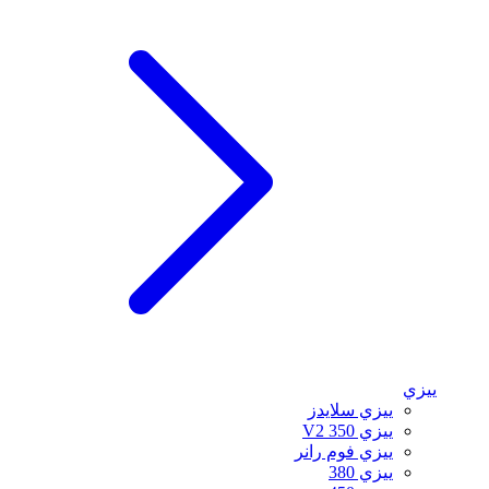
ييزي
ييزي سلايدز
ييزي 350 V2
ييزي فوم رانر
ييزي 380