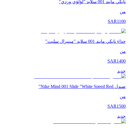
نايكي مايند 001 سلايد "لؤلؤي وردي"
من
SAR
1100
حذاء نايكي مايند 001 سلايد "مينيرال سليت"
من
SAR
1400
جديد
صندل Nike Mind 001 Slide "White Speed Red"
من
SAR
1500
جديد