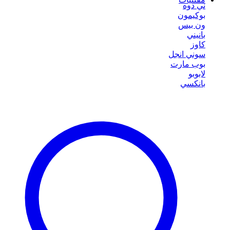
ني دوه
بوكيمون
ون بيس
بانيني
كاوز
سوني انجل
بوب مارت
لابوبو
بانكسي