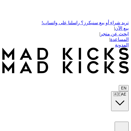
تريد شراء أو بيع سنيكرز؟ راسلنا على واتساب!
بيع الآن
|
ابحث عن متجر
|
المساعدة
|
المدونة
EN
🇦🇪
AE