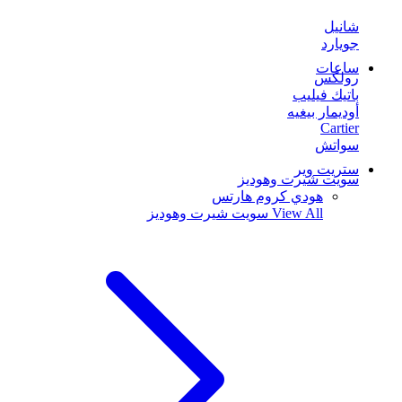
شانيل
جويارد
ساعات
رولكس
باتيك فيليب
أوديمار بيغيه
Cartier
سواتش
ستريت وير
سويت شيرت وهوديز
هودي كروم هارتس
View All
سويت شيرت وهوديز