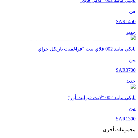
نايكي مايند 002 "كاكي فاتح"
من
SAR
1450
جديد
نايكي مايند 002 فلاي نيت "فراغمنت بارتكل جراي"
من
SAR
3700
جديد
نايكي مايند 002 "لايت فيوليت أور"
من
SAR
1300
مجموعات أخرى