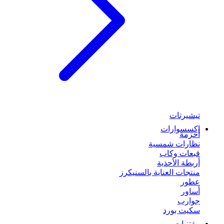
تيشيرتات
إكسسوارات
أحزمة
نظارات شمسية
قبعات وكاب
أربطة الأحذية
منتجات العناية بالسنيكرز
عطور
أساور
جوارب
سكيت بورد
مقتنيات