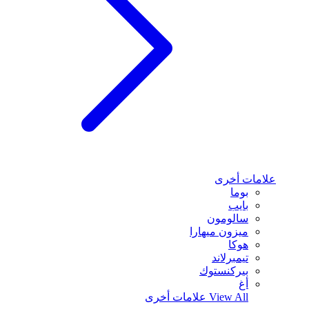
علامات أخرى
بوما
بايب
سالومون
ميزون ميهارا
هوكا
تيمبرلاند
بيركنستوك
أغ
View All
علامات أخرى