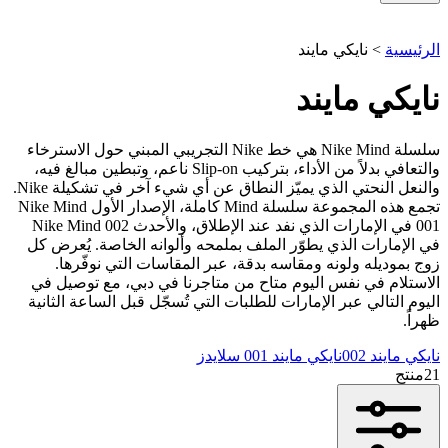
الرئيسية
>
نايكي مايند
نايكي مايند
سلسلة Nike Mind هي خط Nike التجريبي المبني حول الاسترخاء
والتعافي بدلاً من الأداء، بتركيب Slip-on ناعم، وتبطين مبالغ فيه،
والنعل النحتي الذي يميّز النطاق عن أي شيء آخر في تشكيلة Nike.
تجمع هذه المجموعة سلسلة Mind كاملة، الإصدار الأول Nike Mind
001 في الإمارات الذي نفد عند الإطلاق، والأحدث Nike Mind 002
في الإمارات الذي يطوّر الملف بملمحه وألوانه الخاصة. يُعرض كل
زوج بموديله ولونه ومقاسه بدقة، عبر المقاسات التي نوفّرها.
الاستلام في نفس اليوم متاح من متاجرنا في دبي، مع توصيل في
اليوم التالي عبر الإمارات للطلبات التي تُسجّل قبل الساعة الثانية
ظهراً.
نايكي مايند 002
نايكي مايند 001 سلايدز
21
منتج