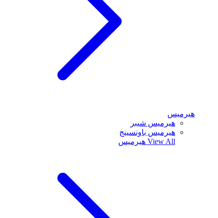
هيرميس
هيرميس شيبر
هيرميس باونسينج
View All
هيرميس