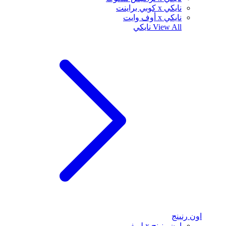
نايكي x كوبي براينت
نايكي x أوف وايت
View All
نايكي
اون رنينج
اون رنينج x لويفي