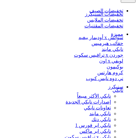
تخفيضات الصيف
تخفيضات السنيكرز
تخفيضات الملابس
تخفيضات المقتنيات
مميزة
سواتش x أوديمار بيغيه
حقائب هيرميس
نايكي مايند
جوردن x ترافيس سكوت
لويفي x اون
بوكيمون
كروم هارتس
ني دوه نايس كيوب
سنيكرز
نايكي
نايكي الأكثر مبيعاً
إصدارات نايكي الجديدة
تعاونات نايكي
نايكي مايند
نايكي دنك
نايكي اير فورس 1
نايكي اير ماكس
نايكي x ترافيس سكوت