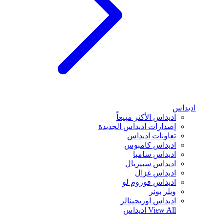
اديداس
اديداس الأكثر مبيعاً
إصدارات اديداس الجديدة
تعاونات اديداس
اديداس كامبوس
اديداس سامبا
اديداس سبيزيال
اديداس غزال
اديداس فوروم لو
ويلز بونر
اديداس اوريجينالز
View All
اديداس