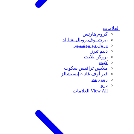
العلامات
كروم هارتس
بيرث أوف رويال تشايلد
درول دو مونسيور
دنيم تيرز
بروكن بلانت
كيث
ملابس ترافيس سكوت
فير أوف غاد × إيسنشالز
ريبرزنت
درو
View All
العلامات