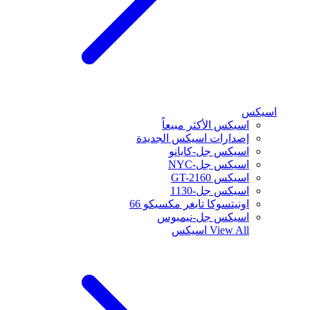
اسيكس
اسيكس الأكثر مبيعاً
إصدارات اسيكس الجديدة
اسيكس جل-كايانو
اسيكس جل-NYC
اسيكس GT-2160
اسيكس جل-1130
اونيتسوكا تايغر مكسيكو 66
اسيكس جل-نيمبوس
View All
اسيكس