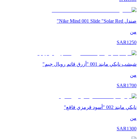
صندل Nike Mind 001 Slide "Solar Red"
من
SAR
1250
شبشب نايكي مايند 001 "أزرق قاتم رويال جيم"
من
SAR
1700
نايكي مايند 002 "أسود قرمزي فاقع"
من
SAR
1300