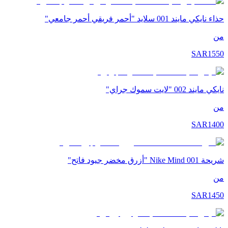
حذاء نايكي مايند 001 سلايد "أحمر فريقي أحمر جامعي"
من
SAR
1550
نايكي مايند 002 "لايت سموك جراي"
من
SAR
1400
شريحة Nike Mind 001 "أزرق مخضر جيود فاتح"
من
SAR
1450