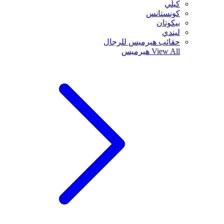
كيلي
كونستانس
بيكوتان
ليندي
حقائب هيرميس للرجال
View All
هيرميس