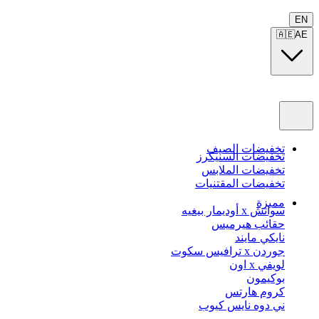
EN
🇦🇪
AE
تخفيضات الصيف
تخفيضات السنيكرز
تخفيضات الملابس
تخفيضات المقتنيات
مميزة
سواتش x أوديمار بيغيه
حقائب هيرميس
نايكي مايند
جوردن x ترافيس سكوت
لويفي x اون
بوكيمون
كروم هارتس
ني دوه نايس كيوب