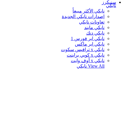
سنيكرز
نايكي
نايكي الأكثر مبيعاً
إصدارات نايكي الجديدة
تعاونات نايكي
نايكي مايند
نايكي دنك
نايكي اير فورس 1
نايكي اير ماكس
نايكي x ترافيس سكوت
نايكي x كوبي براينت
نايكي x أوف وايت
View All
نايكي