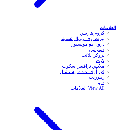
العلامات
كروم هارتس
بيرث أوف رويال تشايلد
درول دو مونسيور
دنيم تيرز
بروكن بلانت
كيث
ملابس ترافيس سكوت
فير أوف غاد × إيسنشالز
ريبرزنت
درو
View All
العلامات