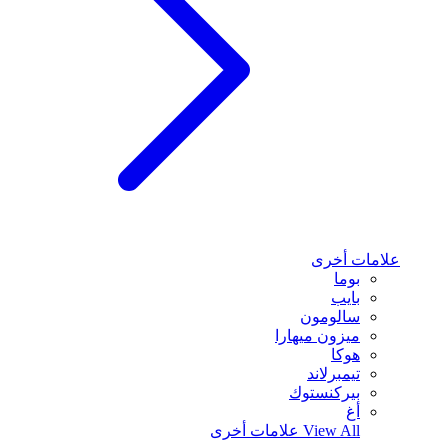
علامات أخرى
بوما
بايب
سالومون
ميزون ميهارا
هوكا
تيمبرلاند
بيركنستوك
أغ
View All
علامات أخرى