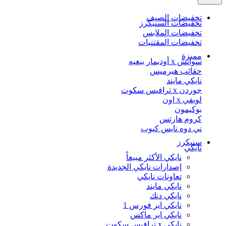
تخفيضات الصيف
تخفيضات السنيكرز
تخفيضات الملابس
تخفيضات المقتنيات
مميزة
سواتش x أوديمار بيغيه
حقائب هيرميس
نايكي مايند
جوردن x ترافيس سكوت
لويفي x اون
بوكيمون
كروم هارتس
ني دوه نايس كيوب
سنيكرز
نايكي
نايكي الأكثر مبيعاً
إصدارات نايكي الجديدة
تعاونات نايكي
نايكي مايند
نايكي دنك
نايكي اير فورس 1
نايكي اير ماكس
نايكي x ترافيس سكوت