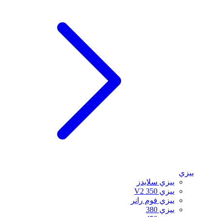
ييزي
ييزي سلايدز
ييزي 350 V2
ييزي فوم رانر
ييزي 380