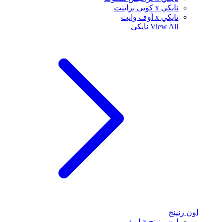
نايكي x كوبي براينت
نايكي x أوف وايت
View All
نايكي
اون رنينج
اون رنينج x لويفي