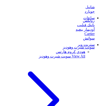
شانيل
جويارد
ساعات
رولكس
باتيك فيليب
أوديمار بيغيه
Cartier
سواتش
ستريت وير
سويت شيرت وهوديز
هودي كروم هارتس
View All
سويت شيرت وهوديز