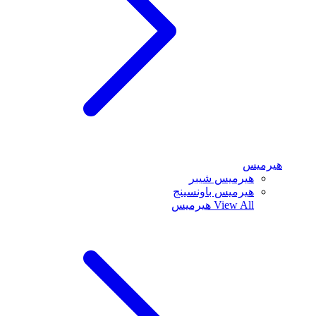
هيرميس
هيرميس شيبر
هيرميس باونسينج
View All
هيرميس