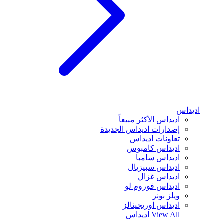
اديداس
اديداس الأكثر مبيعاً
إصدارات اديداس الجديدة
تعاونات اديداس
اديداس كامبوس
اديداس سامبا
اديداس سبيزيال
اديداس غزال
اديداس فوروم لو
ويلز بونر
اديداس اوريجينالز
View All
اديداس