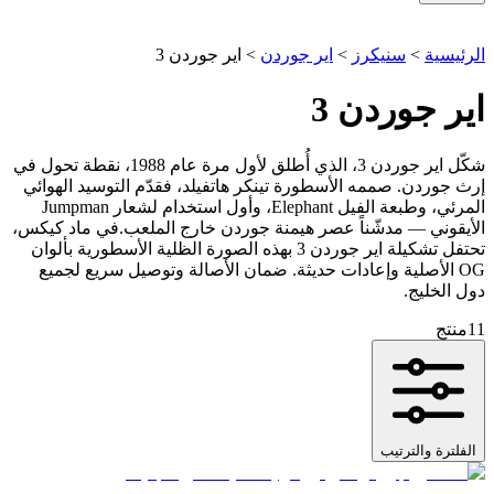
الرئيسية
>
سنيكرز
>
اير جوردن
>
اير جوردن 3
اير جوردن 3
شكّل اير جوردن 3، الذي أُطلق لأول مرة عام 1988، نقطة تحول في
إرث جوردن. صممه الأسطورة تينكر هاتفيلد، فقدّم التوسيد الهوائي
المرئي، وطبعة الفيل Elephant، وأول استخدام لشعار Jumpman
الأيقوني — مدشّناً عصر هيمنة جوردن خارج الملعب.في ماد كيكس،
تحتفل تشكيلة اير جوردن 3 بهذه الصورة الظلية الأسطورية بألوان
OG الأصلية وإعادات حديثة. ضمان الأصالة وتوصيل سريع لجميع
دول الخليج.
11
منتج
الفلترة والترتيب