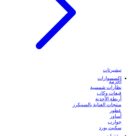
تيشيرتات
إكسسوارات
أحزمة
نظارات شمسية
قبعات وكاب
أربطة الأحذية
منتجات العناية بالسنيكرز
عطور
أساور
جوارب
سكيت بورد
مقتنيات