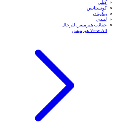
كيلي
كونستانس
بيكوتان
ليندي
حقائب هيرميس للرجال
View All
هيرميس