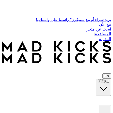
تريد شراء أو بيع سنيكرز؟ راسلنا على واتساب!
بيع الآن
|
ابحث عن متجر
|
المساعدة
|
المدونة
EN
🇦🇪
AE