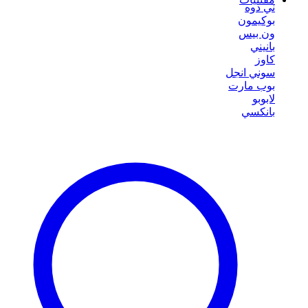
ني دوه
بوكيمون
ون بيس
بانيني
كاوز
سوني انجل
بوب مارت
لابوبو
بانكسي