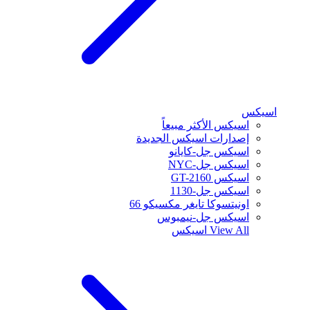
اسيكس
اسيكس الأكثر مبيعاً
إصدارات اسيكس الجديدة
اسيكس جل-كايانو
اسيكس جل-NYC
اسيكس GT-2160
اسيكس جل-1130
اونيتسوكا تايغر مكسيكو 66
اسيكس جل-نيمبوس
View All
اسيكس