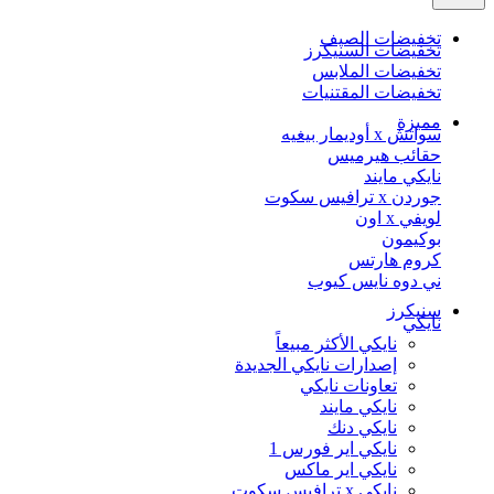
تخفيضات الصيف
تخفيضات السنيكرز
تخفيضات الملابس
تخفيضات المقتنيات
مميزة
سواتش x أوديمار بيغيه
حقائب هيرميس
نايكي مايند
جوردن x ترافيس سكوت
لويفي x اون
بوكيمون
كروم هارتس
ني دوه نايس كيوب
سنيكرز
نايكي
نايكي الأكثر مبيعاً
إصدارات نايكي الجديدة
تعاونات نايكي
نايكي مايند
نايكي دنك
نايكي اير فورس 1
نايكي اير ماكس
نايكي x ترافيس سكوت