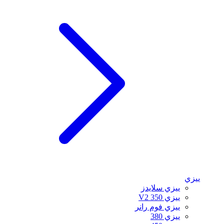
ييزي
ييزي سلايدز
ييزي 350 V2
ييزي فوم رانر
ييزي 380