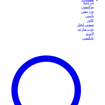
ني دوه
بوكيمون
ون بيس
بانيني
كاوز
سوني انجل
بوب مارت
لابوبو
بانكسي