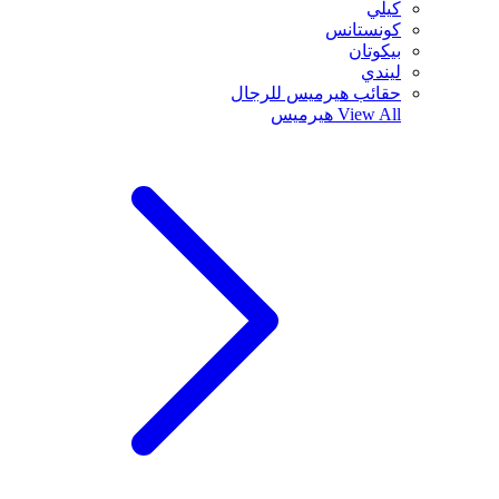
كيلي
كونستانس
بيكوتان
ليندي
حقائب هيرميس للرجال
View All
هيرميس