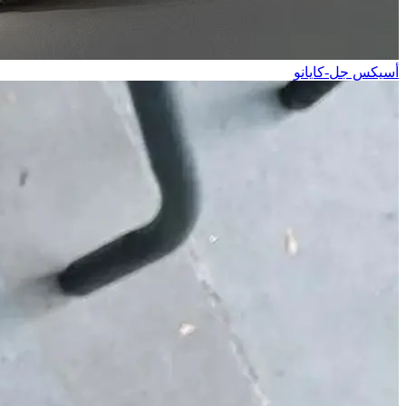
أسيكس جل-كايانو