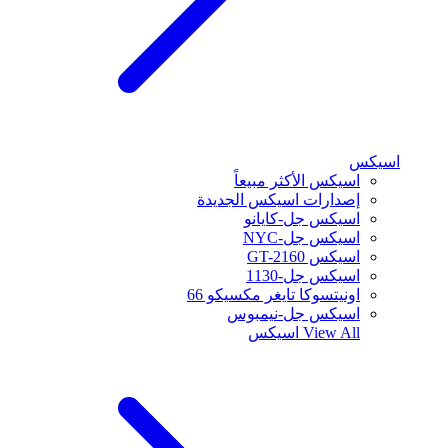
اسيكس
اسيكس الأكثر مبيعاً
إصدارات اسيكس الجديدة
اسيكس جل-كايانو
اسيكس جل-NYC
اسيكس GT-2160
اسيكس جل-1130
اونيتسوكا تايغر مكسيكو 66
اسيكس جل-نيمبوس
View All
اسيكس