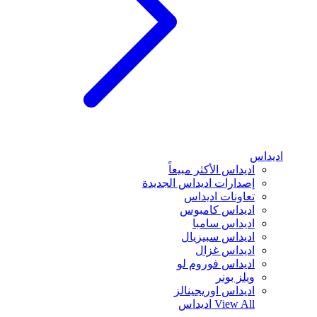
اديداس
اديداس الأكثر مبيعاً
إصدارات اديداس الجديدة
تعاونات اديداس
اديداس كامبوس
اديداس سامبا
اديداس سبيزيال
اديداس غزال
اديداس فوروم لو
ويلز بونر
اديداس اوريجينالز
View All
اديداس