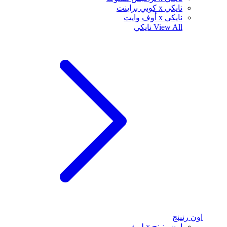
نايكي x كوبي براينت
نايكي x أوف وايت
View All
نايكي
اون رنينج
اون رنينج x لويفي