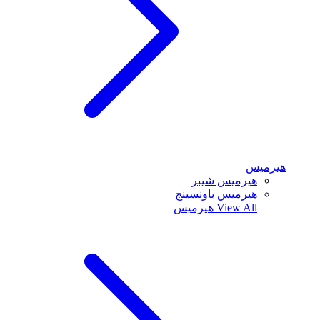
هيرميس
هيرميس شيبر
هيرميس باونسينج
View All
هيرميس