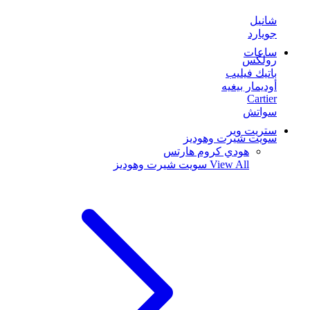
شانيل
جويارد
ساعات
رولكس
باتيك فيليب
أوديمار بيغيه
Cartier
سواتش
ستريت وير
سويت شيرت وهوديز
هودي كروم هارتس
View All
سويت شيرت وهوديز