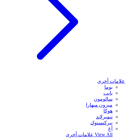
علامات أخرى
بوما
بايب
سالومون
ميزون ميهارا
هوكا
تيمبرلاند
بيركنستوك
أغ
View All
علامات أخرى