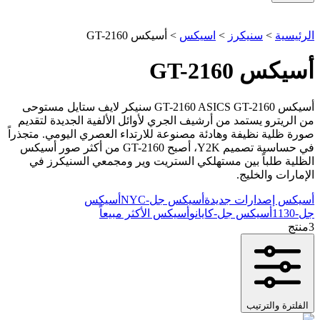
الرئيسية
>
سنيكرز
>
اسيكس
>
أسيكس GT-2160
أسيكس GT-2160
أسيكس GT-2160 ASICS GT-2160 سنيكر لايف ستايل مستوحى
من الريترو يستمد من أرشيف الجري لأوائل الألفية الجديدة لتقديم
صورة ظلية نظيفة وهادئة مصنوعة للارتداء العصري اليومي. متجذراً
في حساسية تصميم Y2K، أصبح GT-2160 من أكثر صور أسيكس
الظلية طلباً بين مستهلكي الستريت وير ومجمعي السنيكرز في
الإمارات والخليج.
أسيكس إصدارات جديدة
أسيكس جل-NYC
أسيكس
جل-1130
أسيكس جل-كايانو
أسيكس الأكثر مبيعاً
3
منتج
الفلترة والترتيب