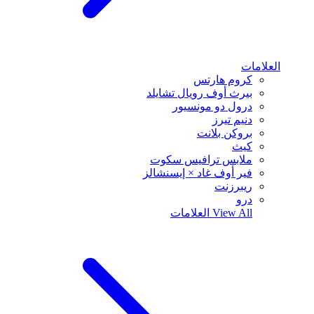
العلامات
كروم هارتس
بيرث أوف رويال تشايلد
درول دو مونسيور
دنيم تيرز
بروكن بلانت
كيث
ملابس ترافيس سكوت
فير أوف غاد × إيسنشالز
ريبرزنت
درو
View All
العلامات