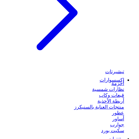
تيشيرتات
إكسسوارات
أحزمة
نظارات شمسية
قبعات وكاب
أربطة الأحذية
منتجات العناية بالسنيكرز
عطور
أساور
جوارب
سكيت بورد
مقتنيات