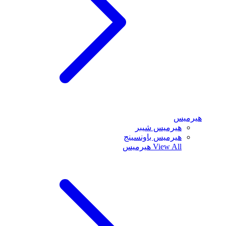
هيرميس
هيرميس شيبر
هيرميس باونسينج
View All
هيرميس