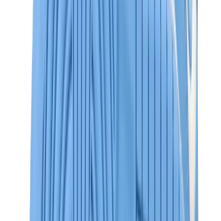
كيلي
كونستانس
بيكوتان
ليندي
حقائب هيرميس للرجال
View All
هيرميس