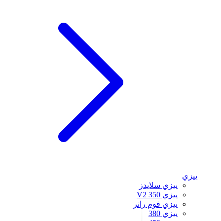
ييزي
ييزي سلايدز
ييزي 350 V2
ييزي فوم رانر
ييزي 380