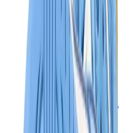
سنيكرز للأطفال
جوردن للأطفال
ييزي للأطفال
نايكي للأطفال
View All
سنيكرز للأطفال