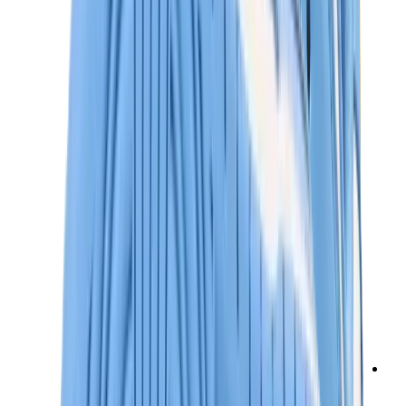
سنيكرز نسائية
سنيكرز رجالية
حقائب
هيرميس
بيركين