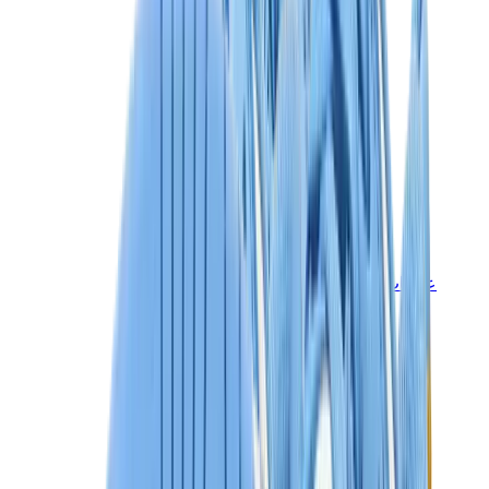
علامات أخرى
بوما
بايب
سالومون
ميزون ميهارا
هوكا
تيمبرلاند
بيركنستوك
أغ
View All
علامات أخرى