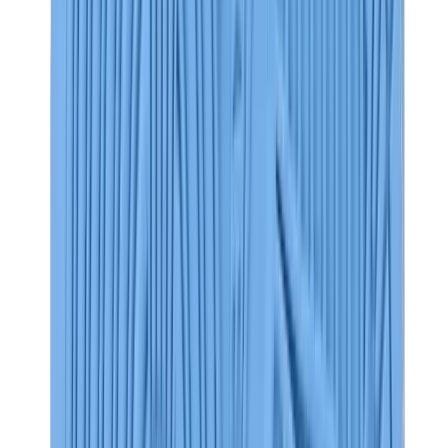
العلامات
كروم هارتس
بيرث أوف رويال تشايلد
درول دو مونسيور
دنيم تيرز
بروكن بلانت
كيث
ملابس ترافيس سكوت
فير أوف غاد × إيسنشالز
ريبرزنت
درو
View All
العلامات