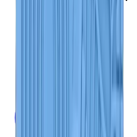
ني دوه
بوكيمون
ون بيس
بانيني
كاوز
سوني انجل
بوب مارت
لابوبو
بانكسي