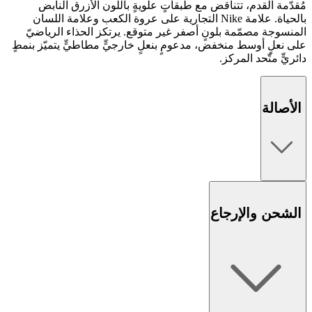
مُقدّمة القدم، تتناقض مع طبقاتٍ علويةٍ باللون الأزرق النابض
بالحياة. علامة Nike التجارية على عروة الكعب وعلامة اللسان
المنسوجة مصمّمة بلونٍ أصفر غير متوقع. يرتكز الحذاء الرياضيّ
على نعلٍ أوسط منخفض، مدعومٍ بنعلٍ خارجيٍّ مطاطيٍّ يتميّز بنمطٍ
دائريٍّ متّحد المركز.
الأصالة
الشحن والإرجاع