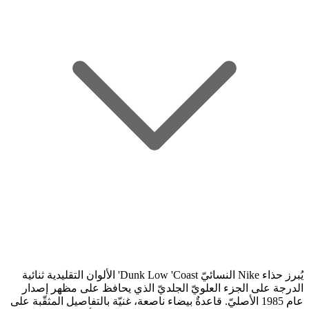
يُبرز حذاء Nike النسائيّ Dunk Low 'Coast' الألوان التقليدية ثنائية
الدرجة على الجزء العلويّ الجلديّ الذي يحافظ على مظهر إصدار
عام 1985 الأصليّ. قاعدةٌ بيضاء ناصعة، غنيّة بالتفاصيل المثقّبة على