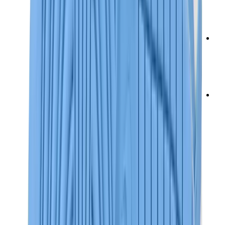
شانيل
جويارد
ساعات
رولكس
باتيك فيليب
أوديمار بيغيه
Cartier
سواتش
ستريت وير
سويت شيرت وهوديز
هودي كروم هارتس
View All
سويت شيرت وهوديز