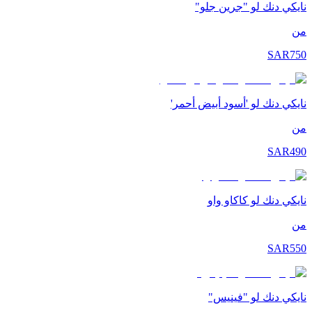
نايكي دنك لو "جرين جلو"
من
SAR
750
نايكي دنك لو 'أسود أبيض أحمر'
من
SAR
490
نايكي دنك لو كاكاو واو
من
SAR
550
نايكي دنك لو "فينيس"