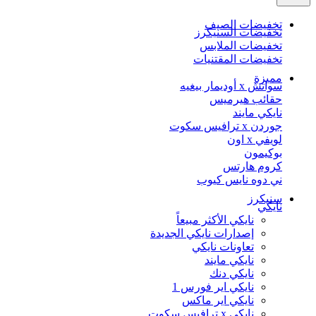
تخفيضات الصيف
تخفيضات السنيكرز
تخفيضات الملابس
تخفيضات المقتنيات
مميزة
سواتش x أوديمار بيغيه
حقائب هيرميس
نايكي مايند
جوردن x ترافيس سكوت
لويفي x اون
بوكيمون
كروم هارتس
ني دوه نايس كيوب
سنيكرز
نايكي
نايكي الأكثر مبيعاً
إصدارات نايكي الجديدة
تعاونات نايكي
نايكي مايند
نايكي دنك
نايكي اير فورس 1
نايكي اير ماكس
نايكي x ترافيس سكوت