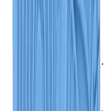
تيشيرتات
إكسسوارات
أحزمة
نظارات شمسية
قبعات وكاب
أربطة الأحذية
منتجات العناية بالسنيكرز
عطور
أساور
جوارب
سكيت بورد
مقتنيات