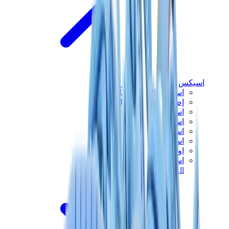
اسيكس
اسيكس الأكثر مبيعاً
إصدارات اسيكس الجديدة
اسيكس جل-كايانو
اسيكس جل-NYC
اسيكس GT-2160
اسيكس جل-1130
اونيتسوكا تايغر مكسيكو 66
اسيكس جل-نيمبوس
View All
اسيكس