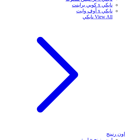
نايكي x كوبي براينت
نايكي x أوف وايت
View All
نايكي
اون رنينج
اون رنينج x لويفي