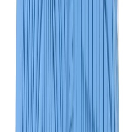
بناطيل وجوغرز وشورتات
بناطيل كروم هارتس
View All
بناطيل وجوغرز وشورتات