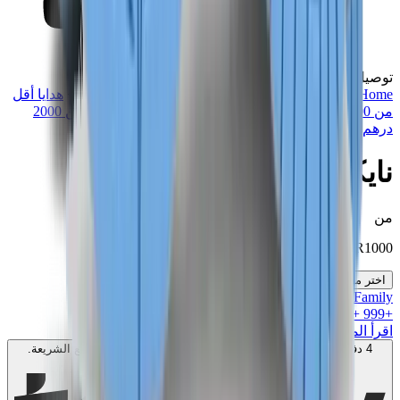
توصيل في نفس اليوم
Home
>
تشكيلة مميزة
>
سنيكرز
>
أقل من 1500 درهم
>
هدايا أقل
من 1000 درهم
>
هدايا أقل من 1500 درهم
>
هدايا أقل من 2000
درهم
>
نايكي دنك لو "كوست"
نايكي دنك لو "كوست"
من
SAR
1000
اختر مقاسك
MK Family
+
999
+نقاط ولاء!
اقرأ المزيد
4 دفعات بدون فوائد بقيمة
250
SAR
. بدون رسوم. متوافق مع الشريعة.
اعرف المزيد