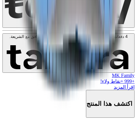
4 دفعات بدون فوائد بقيمة
250
SAR
. بدون رسوم. متوافق مع الشريعة.
اعرف المزيد
MK Family
+
999
+نقاط ولاء!
اقرأ المزيد
اكتشف هذا المنتج