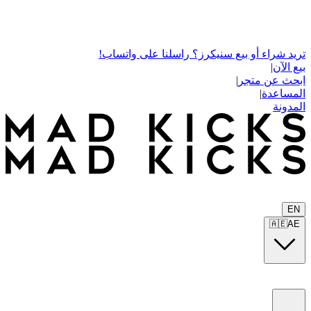
تريد شراء أو بيع سنيكرز؟ راسلنا على واتساب!
بيع الآن
|
ابحث عن متجر
|
المساعدة
|
المدونة
EN
🇦🇪
AE