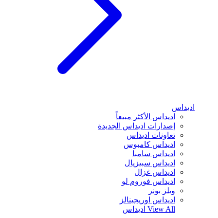
اديداس
اديداس الأكثر مبيعاً
إصدارات اديداس الجديدة
تعاونات اديداس
اديداس كامبوس
اديداس سامبا
اديداس سبيزيال
اديداس غزال
اديداس فوروم لو
ويلز بونر
اديداس اوريجينالز
View All
اديداس