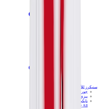
سنيكرز للأطفال
جوردن للأطفال
ييزي للأطفال
نايكي للأطفال
View All
سنيكرز للأطفال