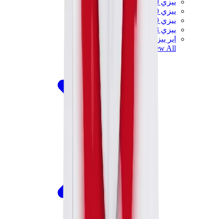
ييزي 450
ييزي 500
ييزي 700
ييزي V3
اير ييزي
View All
ييزي