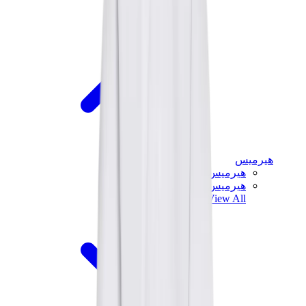
هيرميس
هيرميس شيبر
هيرميس باونسينج
View All
هيرميس