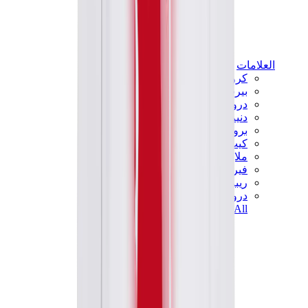
العلامات
كروم هارتس
بيرث أوف رويال تشايلد
درول دو مونسيور
دنيم تيرز
بروكن بلانت
كيث
ملابس ترافيس سكوت
فير أوف غاد × إيسنشالز
ريبرزنت
درو
View All
العلامات