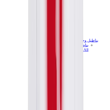
بناطيل وجوغرز وشورتات
بناطيل كروم هارتس
View All
بناطيل وجوغرز وشورتات