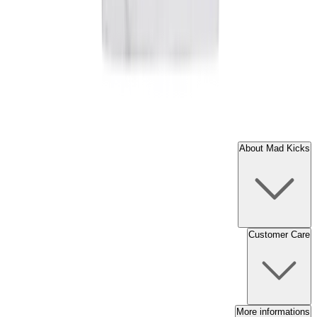
About Mad Kicks
Customer Care
More informations