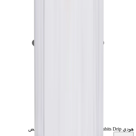
هودي VLONE X NAV Bad Habits Drip باللون الأبيض