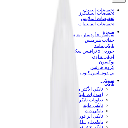
تخفيضات الصيف
تخفيضات السنيكرز
تخفيضات الملابس
تخفيضات المقتنيات
مميزة
سواتش x أوديمار بيغيه
حقائب هيرميس
نايكي مايند
جوردن x ترافيس سكوت
لويفي x اون
بوكيمون
كروم هارتس
ني دوه نايس كيوب
سنيكرز
نايكي
نايكي الأكثر مبيعاً
إصدارات نايكي الجديدة
تعاونات نايكي
نايكي مايند
نايكي دنك
نايكي اير فورس 1
نايكي اير ماكس
نايكي x ترافيس سكوت