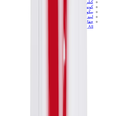
كيلي
كونستانس
بيكوتان
ليندي
حقائب هيرميس للرجال
View All
هيرميس