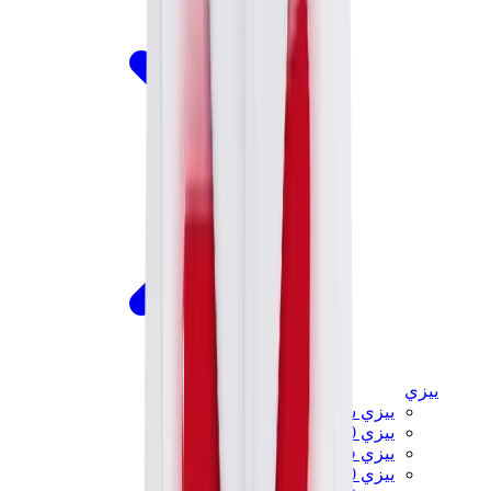
ييزي
ييزي سلايدز
ييزي 350 V2
ييزي فوم رانر
ييزي 380