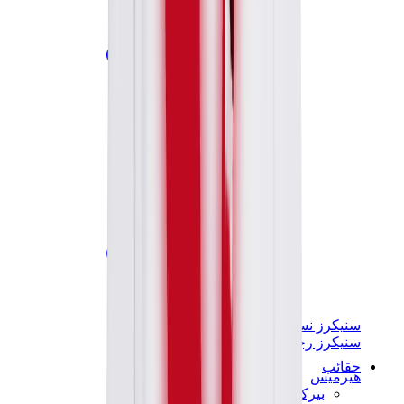
سنيكرز نسائية
سنيكرز رجالية
حقائب
هيرميس
بيركين