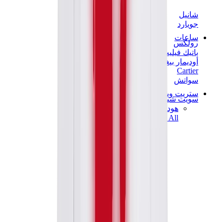
شانيل
جويارد
ساعات
رولكس
باتيك فيليب
أوديمار بيغيه
Cartier
سواتش
ستريت وير
سويت شيرت وهوديز
هودي كروم هارتس
View All
سويت شيرت وهوديز