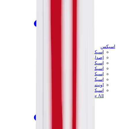
اسيكس
اسيكس الأكثر مبيعاً
إصدارات اسيكس الجديدة
اسيكس جل-كايانو
اسيكس جل-NYC
اسيكس GT-2160
اسيكس جل-1130
اونيتسوكا تايغر مكسيكو 66
اسيكس جل-نيمبوس
View All
اسيكس