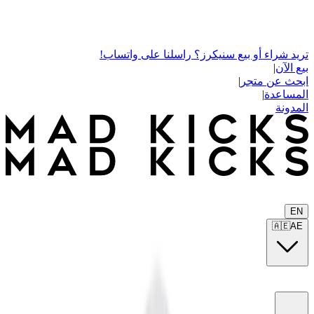
تريد شراء أو بيع سنيكرز؟ راسلنا على واتساب!
بيع الآن
|
ابحث عن متجر
|
المساعدة
|
المدونة
EN
🇦🇪
AE