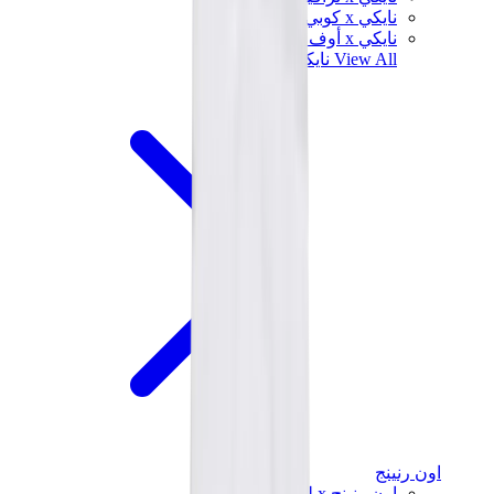
نايكي x كوبي براينت
نايكي x أوف وايت
View All
نايكي
اون رنينج
اون رنينج x لويفي