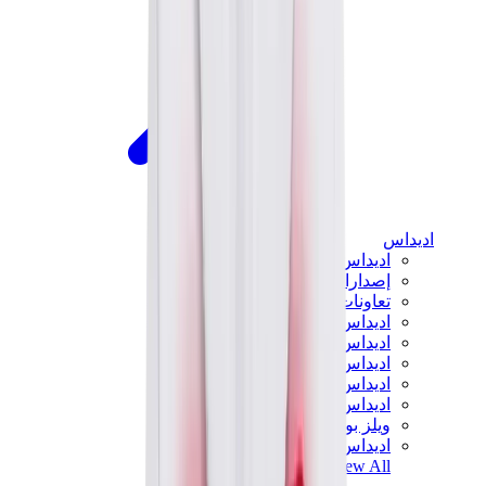
اديداس
اديداس الأكثر مبيعاً
إصدارات اديداس الجديدة
تعاونات اديداس
اديداس كامبوس
اديداس سامبا
اديداس سبيزيال
اديداس غزال
اديداس فوروم لو
ويلز بونر
اديداس اوريجينالز
View All
اديداس