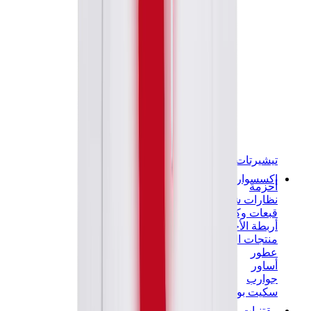
تيشيرتات
إكسسوارات
أحزمة
نظارات شمسية
قبعات وكاب
أربطة الأحذية
منتجات العناية بالسنيكرز
عطور
أساور
جوارب
سكيت بورد
مقتنيات