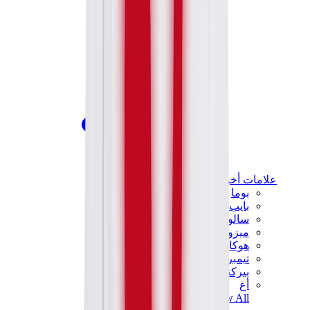
علامات أخرى
بوما
بايب
سالومون
ميزون ميهارا
هوكا
تيمبرلاند
بيركنستوك
أغ
View All
علامات أخرى