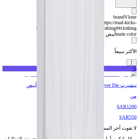
brand
Vlone
category
https://mad-kicks-
store.myshopify.com/collections/clothing##clothing
main color
أبيض
الأكثر مبيعاً
%
تيشيرت Juice World X Vlone Legends Never Die أبيض
من
SAR
1200
SAR
550
لا تفوت آخر المستجدات.
سجّل لتكون أول من يعرف بتخفيضاتنا، المنتجات الجديدة، الفعاليات