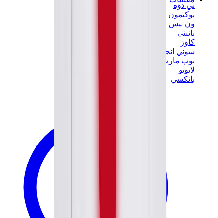
ني دوه
بوكيمون
ون بيس
بانيني
كاوز
سوني انجل
بوب مارت
لابوبو
بانكسي