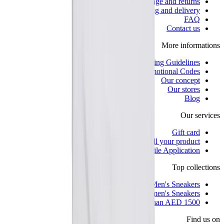
Exchange and returns
Shipping and delivery
FAQ
Contact us
More informations
Selling Guidelines
Our Promotional Codes
Our concept
Our stores
Blog
Our services
Gift card
Sell your product
Mobile Application
Top collections
Men's Sneakers
Women's Sneakers
Less than AED 1500
Find us on