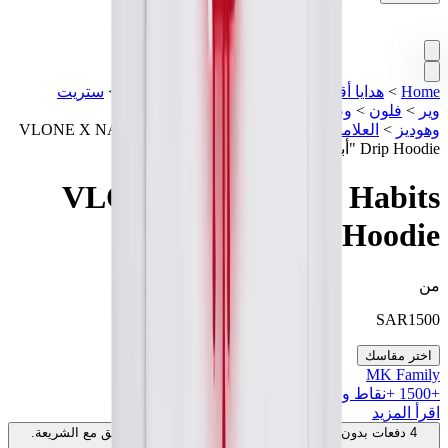
Home
>
هدايا أقل من 2000 درهم
>
تشكيلة مميزة
>
ستريت
وير
>
فلون
>
وصل حديثاً
>
هوديز
>
سويت شيرتات
وهوديز
>
العلامات
>
ملابس جديدة
>
VLONE X NAV Bad Habits
Drip Hoodie "أبيض"
VLONE X NAV Bad Habits
Drip Hoodie "أبيض"
من
SAR
1500
اختر مقاسك
MK Family
+
1500
+نقاط ولاء!
اقرأ المزيد
4 دفعات بدون فوائد بقيمة
400
SAR
. بدون رسوم. متوافق مع الشريعة.
اعرف المزيد