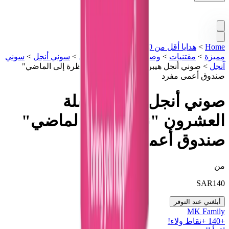
Home
>
هدايا أقل من 1000 درهم
>
تشكيلة
مميزة
>
مقتنيات
>
وصل حديثاً
>
لايف ستايل
>
سوني أنجل
>
سوني
آنجل
>
صوني أنجل هيبر سلسلة العشرون "نظرة إلى الماضي"
صندوق أعمى مفرد
صوني أنجل هيبر سلسلة
العشرون "نظرة إلى الماضي"
صندوق أعمى مفرد
من
SAR
140
أبلغني عند التوفر
MK Family
+
140
+نقاط ولاء!