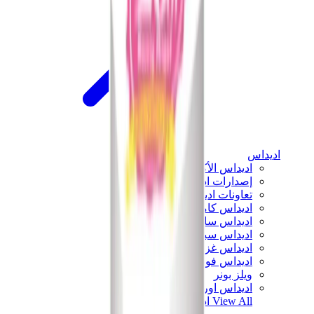
اديداس
اديداس الأكثر مبيعاً
إصدارات اديداس الجديدة
تعاونات اديداس
اديداس كامبوس
اديداس سامبا
اديداس سبيزيال
اديداس غزال
اديداس فوروم لو
ويلز بونر
اديداس اوريجينالز
View All
اديداس