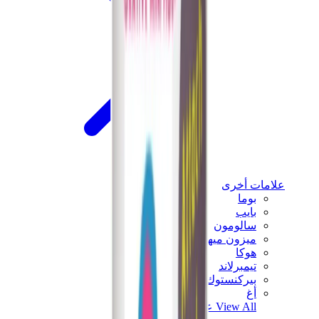
علامات أخرى
بوما
بايب
سالومون
ميزون ميهارا
هوكا
تيمبرلاند
بيركنستوك
أغ
View All
علامات أخرى