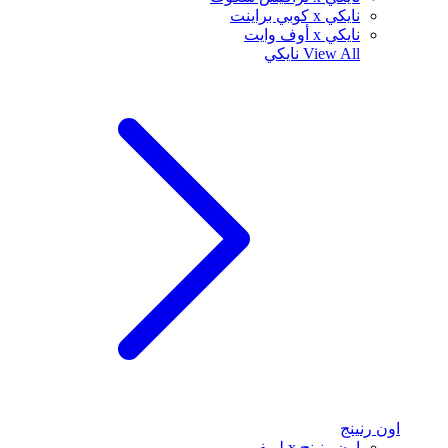
نايكي x كوبي براينت
نايكي x أوف وايت
View All
نايكي
اون رنينج
اون رنينج x لويفي