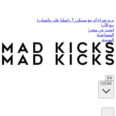
تريد شراء أو بيع سنيكرز؟ راسلنا على واتساب!
بيع الآن
|
ابحث عن متجر
|
المساعدة
|
المدونة
EN
🇦🇪
AE