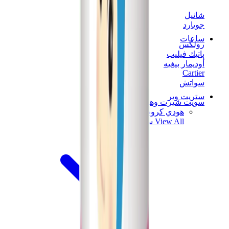
شانيل
جويارد
ساعات
رولكس
باتيك فيليب
أوديمار بيغيه
Cartier
سواتش
ستريت وير
سويت شيرت وهوديز
هودي كروم هارتس
View All
سويت شيرت وهوديز