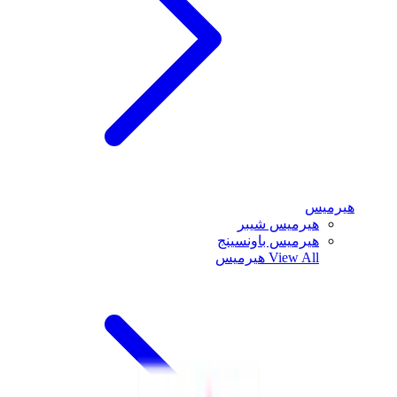
هيرميس
هيرميس شيبر
هيرميس باونسينج
View All
هيرميس