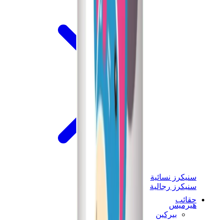
سنيكرز نسائية
سنيكرز رجالية
حقائب
هيرميس
بيركين