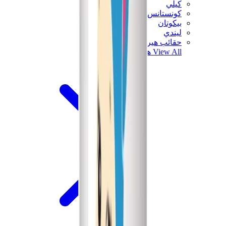
كيلي
كونستانس
بيكوتان
ليندي
حقائب هيرميس للرجال
View All
هيرميس