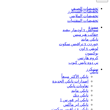
تخفيضات الصيف
تخفيضات السنيكرز
تخفيضات الملابس
تخفيضات المقتنيات
مميزة
سواتش x أوديمار بيغيه
حقائب هيرميس
نايكي مايند
جوردن x ترافيس سكوت
لويفي x اون
بوكيمون
كروم هارتس
ني دوه نايس كيوب
سنيكرز
نايكي
نايكي الأكثر مبيعاً
إصدارات نايكي الجديدة
تعاونات نايكي
نايكي مايند
نايكي دنك
نايكي اير فورس 1
نايكي اير ماكس
نايكي x ترافيس سكوت