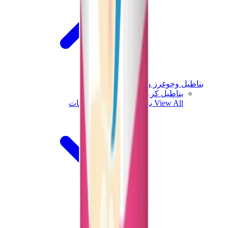
بناطيل وجوغرز وشورتات
بناطيل كروم هارتس
View All
بناطيل وجوغرز وشورتات