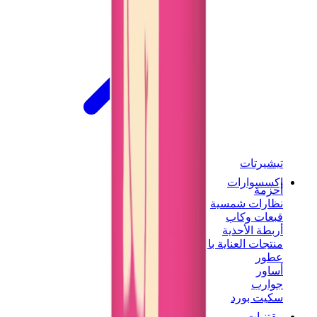
تيشيرتات
إكسسوارات
أحزمة
نظارات شمسية
قبعات وكاب
أربطة الأحذية
منتجات العناية بالسنيكرز
عطور
أساور
جوارب
سكيت بورد
مقتنيات