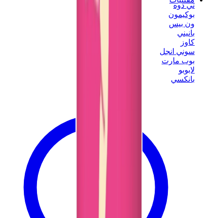
ني دوه
بوكيمون
ون بيس
بانيني
كاوز
سوني انجل
بوب مارت
لابوبو
بانكسي