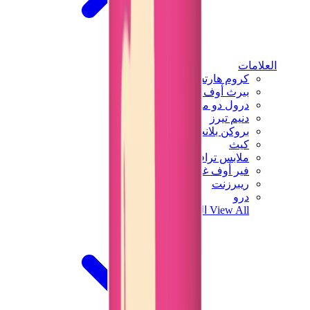
العلامات
كروم هارتس
بيرث أوف رويال تشايلد
درول دو مونسيور
دنيم تيرز
بروكن بلانت
كيث
ملابس ترافيس سكوت
فير أوف غاد × إيسنشالز
ريبرزنت
درو
View All
العلامات