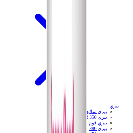
ييزي
ييزي سلايدز
ييزي 350 V2
ييزي فوم رانر
ييزي 380