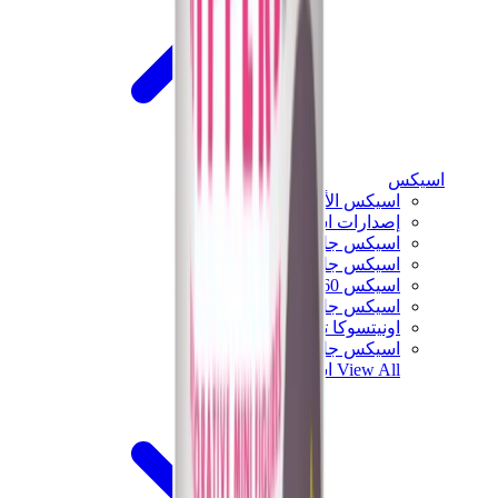
اسيكس
اسيكس الأكثر مبيعاً
إصدارات اسيكس الجديدة
اسيكس جل-كايانو
اسيكس جل-NYC
اسيكس GT-2160
اسيكس جل-1130
اونيتسوكا تايغر مكسيكو 66
اسيكس جل-نيمبوس
View All
اسيكس