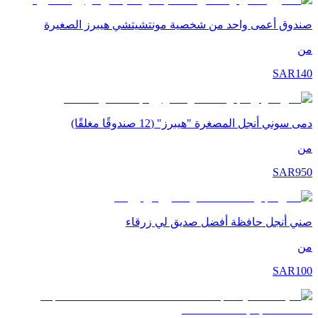
صندوق أعمى واحد من شخصية مونتشيتشي هيبرز الصغيرة
من
SAR
140
دمى سوني أنجل المصغرة "هيبرز" (12 صندوقًا مغلقًا)
من
SAR
950
صني أنجل حافظة أفضل صديق لي زرقاء
من
SAR
100