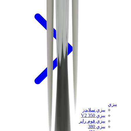
ييزي
ييزي سلايدز
ييزي 350 V2
ييزي فوم رانر
ييزي 380