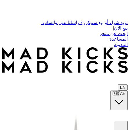
تريد شراء أو بيع سنيكرز؟ راسلنا على واتساب!
بيع الآن
|
ابحث عن متجر
|
المساعدة
|
المدونة
EN
🇦🇪
AE