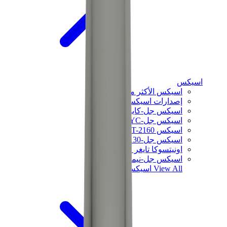
اسيكس
اسيكس الأكثر مبيعاً
إصدارات اسيكس الجديدة
اسيكس جل-كايانو
اسيكس جل-NYC
اسيكس GT-2160
اسيكس جل-1130
اونيتسوكا تايغر مكسيكو 66
اسيكس جل-نيمبوس
View All
اسيكس