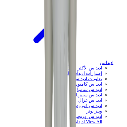
اديداس
اديداس الأكثر مبيعاً
إصدارات اديداس الجديدة
تعاونات اديداس
اديداس كامبوس
اديداس سامبا
اديداس سبيزيال
اديداس غزال
اديداس فوروم لو
ويلز بونر
اديداس اوريجينالز
View All
اديداس