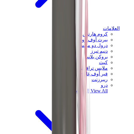
العلامات
كروم هارتس
بيرث أوف رويال تشايلد
درول دو مونسيور
دنيم تيرز
بروكن بلانت
كيث
ملابس ترافيس سكوت
فير أوف غاد × إيسنشالز
ريبرزنت
درو
View All
العلامات