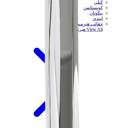
كيلي
كونستانس
بيكوتان
ليندي
حقائب هيرميس للرجال
View All
هيرميس