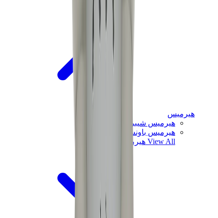
هيرميس
هيرميس شيبر
هيرميس باونسينج
View All
هيرميس