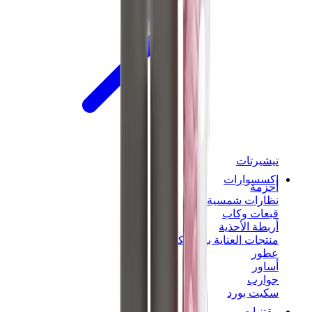
تيشيرتات
إكسسوارات
أحزمة
نظارات شمسية
قبعات وكاب
أربطة الأحذية
منتجات العناية بالسنيكرز
عطور
أساور
جوارب
سكيت بورد
مقتنيات