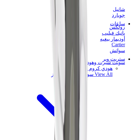
شانيل
جويارد
ساعات
رولكس
باتيك فيليب
أوديمار بيغيه
Cartier
سواتش
ستريت وير
سويت شيرت وهوديز
هودي كروم هارتس
View All
سويت شيرت وهوديز