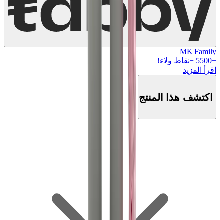
MK Family
+
5500
+نقاط ولاء!
اقرأ المزيد
اكتشف هذا المنتج