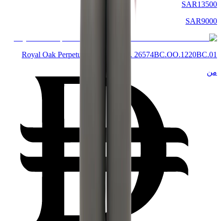
SAR
13500
SAR
9000
Royal Oak Perpetual Calendar Ref. 26574BC.OO.1220BC.01
من