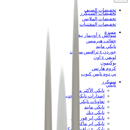
تخفيضات الصيف
تخفيضات السنيكرز
تخفيضات الملابس
تخفيضات المقتنيات
مميزة
سواتش x أوديمار بيغيه
حقائب هيرميس
نايكي مايند
جوردن x ترافيس سكوت
لويفي x اون
بوكيمون
كروم هارتس
ني دوه نايس كيوب
سنيكرز
نايكي
نايكي الأكثر مبيعاً
إصدارات نايكي الجديدة
تعاونات نايكي
نايكي مايند
نايكي دنك
نايكي اير فورس 1
نايكي اير ماكس
نايكي x ترافيس سكوت