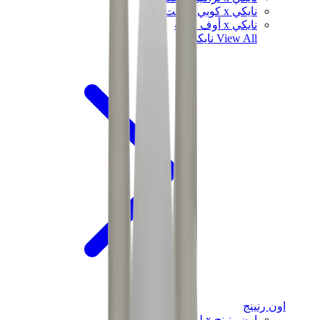
نايكي x كوبي براينت
نايكي x أوف وايت
View All
نايكي
اون رنينج
اون رنينج x لويفي