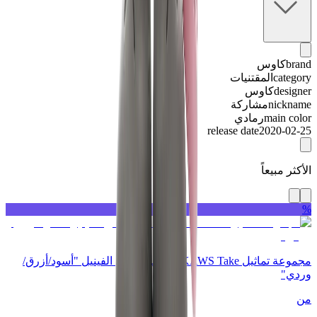
brand
كاوس
category
المقتنيات
designer
كاوس
nickname
مشاركة
main color
رمادي
release date
2020-02-25
الأكثر مبيعاً
%
مجموعة تماثيل KAWS Take المصنوعة من الفينيل "أسود/أزرق/
وردي"
من