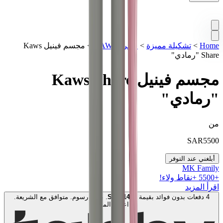
Home
>
تشكيلة مميزة
>
فيغرز KAWS
>
مجسم فينيل Kaws
Share "رمادي"
مجسم فينيل Kaws Share
"رمادي"
من
SAR
5500
أبلغني عند التوفر
MK Family
+
5500
+نقاط ولاء!
اقرأ المزيد
4 دفعات بدون فوائد بقيمة
1400
SAR
. بدون رسوم. متوافق مع الشريعة.
اعرف المزيد