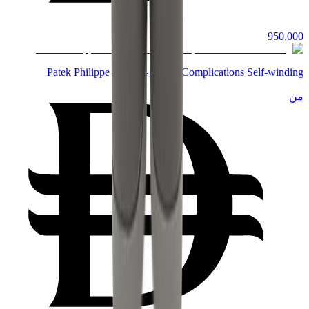
950,000
Patek Philippe 6102R - Grand Complications Self-winding
من