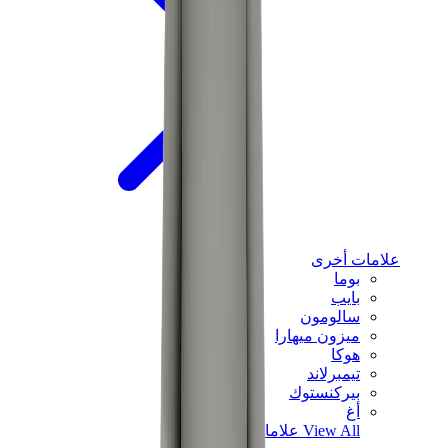
علامات أخرى
بوما
بايب
سالومون
ميزون ميهارا
هوكا
تيمبرلاند
بيركنستوك
أغ
View All
علامات أخرى