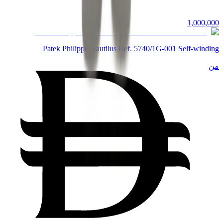
1,000,000
Patek Philippe Nautilus Ref. 5740/1G-001 Self-winding
من