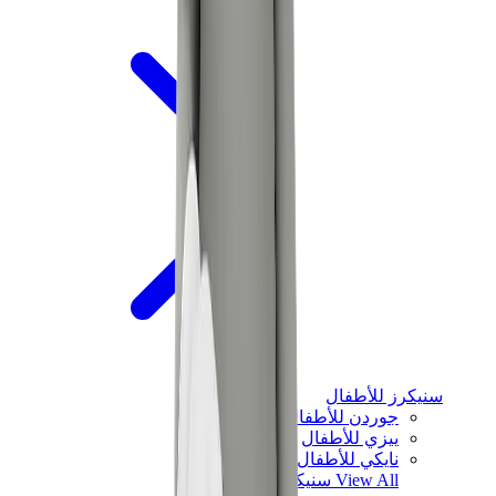
سنيكرز للأطفال
جوردن للأطفال
ييزي للأطفال
نايكي للأطفال
View All
سنيكرز للأطفال