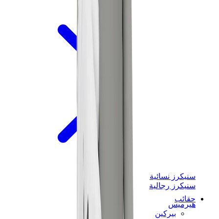
سنيكرز نسائية
سنيكرز رجالية
حقائب
هيرميس
بيركين