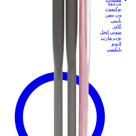
ني دوه
بوكيمون
ون بيس
بانيني
كاوز
سوني انجل
بوب مارت
لابوبو
بانكسي