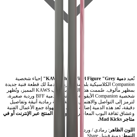
تُعيد
دمية KAWS Share Vinyl Figure "Grey"
إحياء شخصية
Companion الكلاسيكية بلمسة مؤثرة، مقدمةً لك قطعة فنية جديدة
بمظهر مألوف. صُممت هذه الدمية بأسلوب KAWS المميز، وتُظهر
شخصية Companion الأيقونية وهي تحمل دمية BFF وردية صغيرة،
لترمز إلى التواصل والاهتمام. بلمسة نهائية رمادية أنيقة وتفاصيل
دقيقة، تُعد هذه الدمية إضافة لا غنى عنها لهواة جمع الأعمال الفنية
وعشاق ثقافة البوب المعاصرة.
تسوق هذا المنتج عبر الإنترنت أو في
متاجر Mad Kicks.
اللون الظاهر
: رمادي / وردي
النمط
: دمية فينيل Share