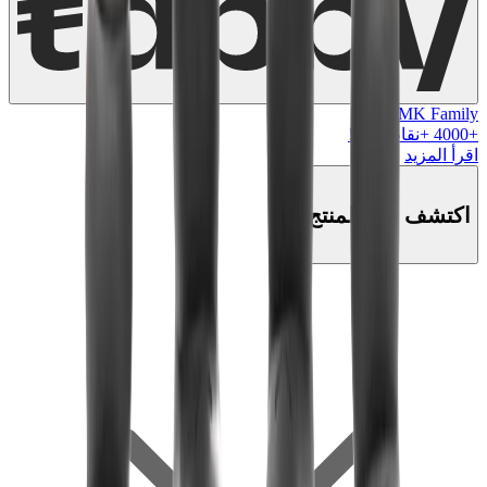
MK Family
+
4000
+نقاط ولاء!
اقرأ المزيد
اكتشف هذا المنتج