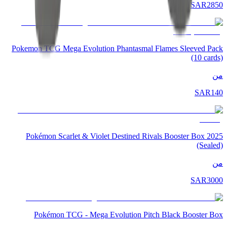
SAR
2850
Pokemon TCG Mega Evolution Phantasmal Flames Sleeved Pack
(10 cards)
من
SAR
140
2025 Pokémon Scarlet & Violet Destined Rivals Booster Box
(Sealed)
من
SAR
3000
Pokémon TCG - Mega Evolution Pitch Black Booster Box