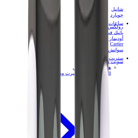
شانيل
جويارد
ساعات
رولكس
باتيك فيليب
أوديمار بيغيه
Cartier
سواتش
ستريت وير
سويت شيرت وهوديز
هودي كروم هارتس
View All
سويت شيرت وهوديز