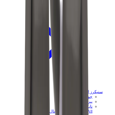
سنيكرز للأطفال
جوردن للأطفال
ييزي للأطفال
نايكي للأطفال
View All
سنيكرز للأطفال