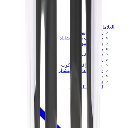
العلامات
كروم هارتس
بيرث أوف رويال تشايلد
درول دو مونسيور
دنيم تيرز
بروكن بلانت
كيث
ملابس ترافيس سكوت
فير أوف غاد × إيسنشالز
ريبرزنت
درو
View All
العلامات