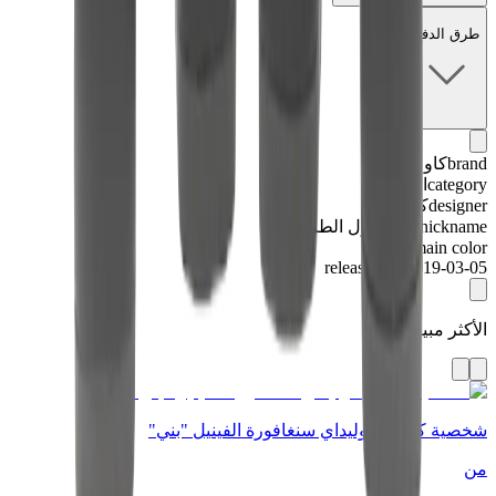
طرق الدفع
brand
كاوس
category
المقتنيات
designer
كاوس
nickname
على طول الطريق
main color
بني
release date
2019-03-05
الأكثر مبيعاً
شخصية كاوس هوليداي سنغافورة الفينيل "بني"
من