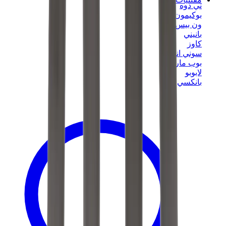
ني دوه
بوكيمون
ون بيس
بانيني
كاوز
سوني انجل
بوب مارت
لابوبو
بانكسي