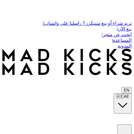
تريد شراء أو بيع سنيكرز؟ راسلنا على واتساب!
بيع الآن
|
ابحث عن متجر
|
المساعدة
|
المدونة
EN
🇦🇪
AE