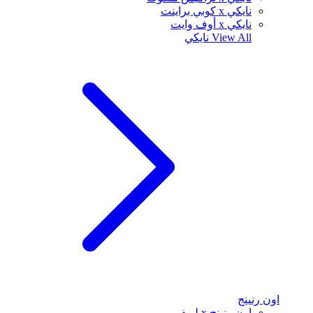
نايكي x كوبي براينت
نايكي x أوف وايت
View All
نايكي
اون رنينج
اون رنينج x لويفي