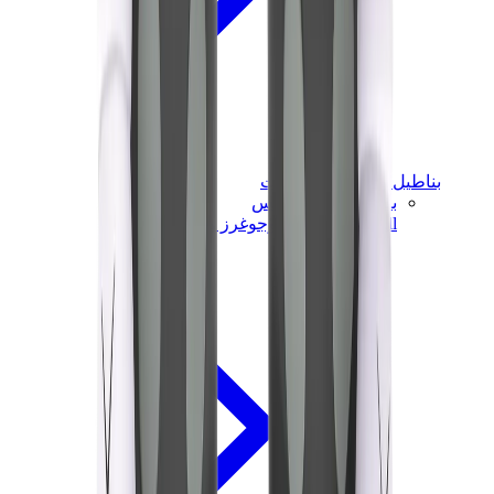
بناطيل وجوغرز وشورتات
بناطيل كروم هارتس
View All
بناطيل وجوغرز وشورتات