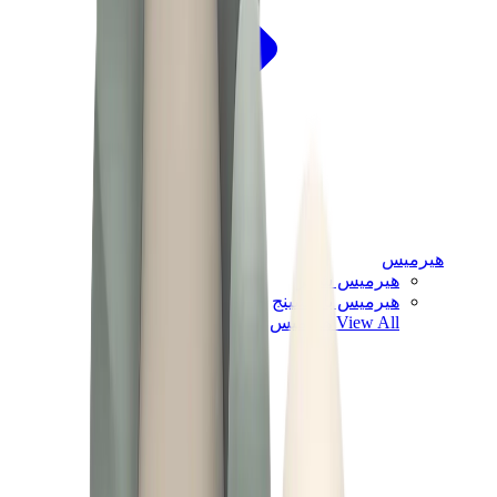
هيرميس
هيرميس شيبر
هيرميس باونسينج
View All
هيرميس