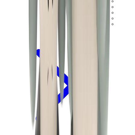
ييزي 450
ييزي 500
ييزي 700
ييزي V3
اير ييزي
View All
ييزي