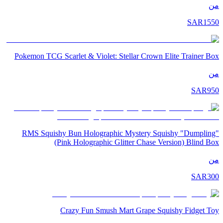
من
SAR
1550
Pokemon TCG Scarlet & Violet: Stellar Crown Elite Trainer Box
من
SAR
950
RMS Squishy Bun Holographic Mystery Squishy "Dumpling"
(Pink Holographic Glitter Chase Version) Blind Box
من
SAR
300
Crazy Fun Smush Mart Grape Squishy Fidget Toy