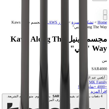
Home
>
تشكيلة مميزة
>
فيغرز KAWS
>
مجسم فينيل Kaws
Along The Way "بني"
مجسم فينيل Kaws Along The
Way "بني"
من
SAR
4000
أبلغني عند التوفر
MK Family
+
4000
+نقاط ولاء!
اقرأ المزيد
4 دفعات بدون فوائد بقيمة
1000
SAR
. بدون رسوم. متوافق مع الشريعة.
اعرف المزيد