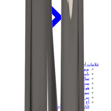
علامات أخرى
بوما
بايب
سالومون
ميزون ميهارا
هوكا
تيمبرلاند
بيركنستوك
أغ
View All
علامات أخرى