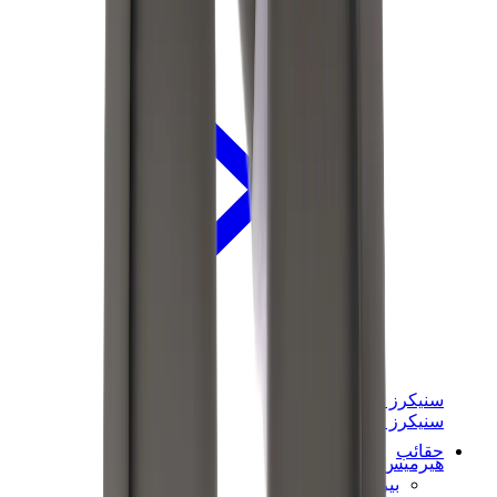
سنيكرز نسائية
سنيكرز رجالية
حقائب
هيرميس
بيركين