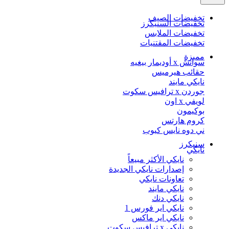
تخفيضات الصيف
تخفيضات السنيكرز
تخفيضات الملابس
تخفيضات المقتنيات
مميزة
سواتش x أوديمار بيغيه
حقائب هيرميس
نايكي مايند
جوردن x ترافيس سكوت
لويفي x اون
بوكيمون
كروم هارتس
ني دوه نايس كيوب
سنيكرز
نايكي
نايكي الأكثر مبيعاً
إصدارات نايكي الجديدة
تعاونات نايكي
نايكي مايند
نايكي دنك
نايكي اير فورس 1
نايكي اير ماكس
نايكي x ترافيس سكوت