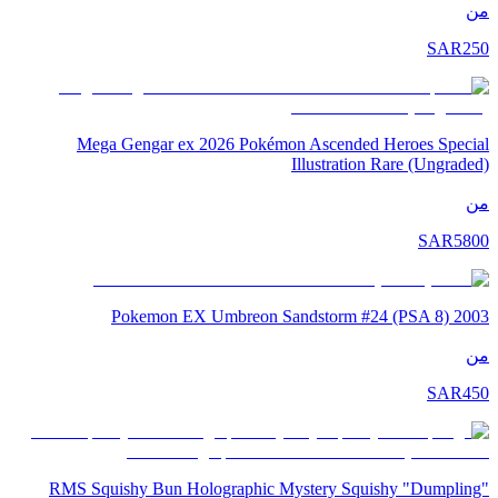
من
SAR
250
Mega Gengar ex 2026 Pokémon Ascended Heroes Special
Illustration Rare (Ungraded)
من
SAR
5800
2003 Pokemon EX Umbreon Sandstorm #24 (PSA 8)
من
SAR
450
RMS Squishy Bun Holographic Mystery Squishy "Dumpling"