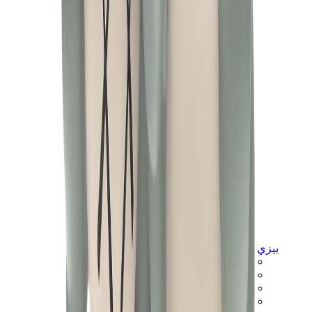
ييزي
ييزي سلايدز
ييزي 350 V2
ييزي فوم رانر
ييزي 380