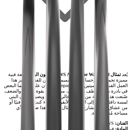
يُعد
تمثال KAWS Along The Way Vinyl باللون البني
قطعة فنية
مميزة تجمع بين الإحساس والتصميم المميزين للفنان. يتميز هذا
العمل الفني بشخصيتين من Companion تتكئان على بعضهما البعض
في بادرة من التعاطف والتواصل، مما يعكس بقوة الرفقة والضعف.
صُنعت هذه القطعة من الفينيل عالي الجودة، ويضيف اللون البني
لمسة دافئة ترابية إلى التصميم الأيقوني. سواء كنت جامعًا فنيًا أو
من عشاق ثقافة الشارع، فإن تمثال
KAWS
هذا ضروري لأي
مساحة مُعدة بعناية.
الفنان:
KAWS
المادة:
فينيل