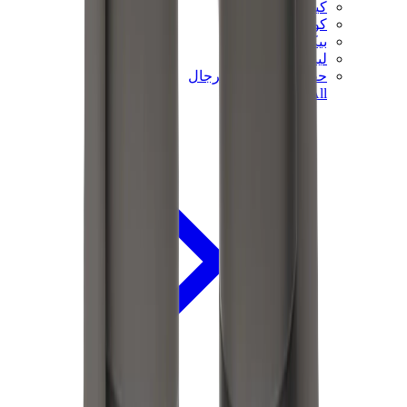
كيلي
كونستانس
بيكوتان
ليندي
حقائب هيرميس للرجال
View All
هيرميس