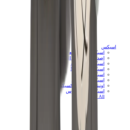
اسيكس
اسيكس الأكثر مبيعاً
إصدارات اسيكس الجديدة
اسيكس جل-كايانو
اسيكس جل-NYC
اسيكس GT-2160
اسيكس جل-1130
اونيتسوكا تايغر مكسيكو 66
اسيكس جل-نيمبوس
View All
اسيكس