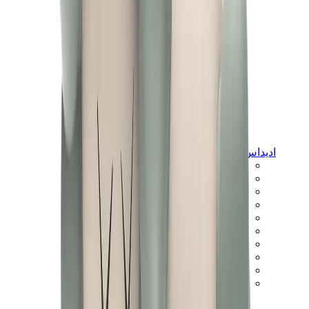
اديداس
اديداس الأكثر مبيعاً
إصدارات اديداس الجديدة
تعاونات اديداس
اديداس كامبوس
اديداس سامبا
اديداس سبيزيال
اديداس غزال
اديداس فوروم لو
ويلز بونر
اديداس اوريجينالز
View All
اديداس