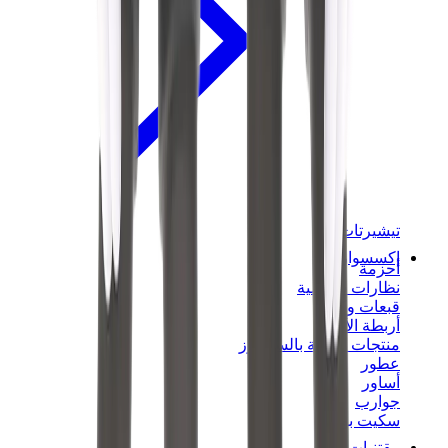
تيشيرتات
إكسسوارات
أحزمة
نظارات شمسية
قبعات وكاب
أربطة الأحذية
منتجات العناية بالسنيكرز
عطور
أساور
جوارب
سكيت بورد
مقتنيات