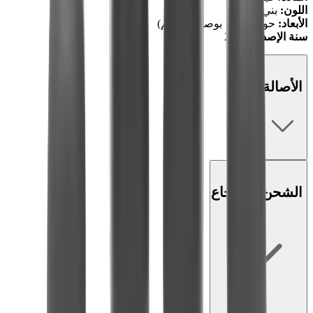
اللون:
بني
الأبعاد:
حوالي 10.5 بوصة (27 سم)
سنة الإصدار:
2019
الأصالة
الشحن والإرجاع