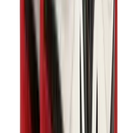
كيلي
كونستانس
بيكوتان
ليندي
حقائب هيرميس للرجال
View All
هيرميس