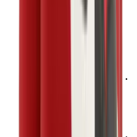
تيشيرتات
إكسسوارات
أحزمة
نظارات شمسية
قبعات وكاب
أربطة الأحذية
منتجات العناية بالسنيكرز
عطور
أساور
جوارب
سكيت بورد
مقتنيات