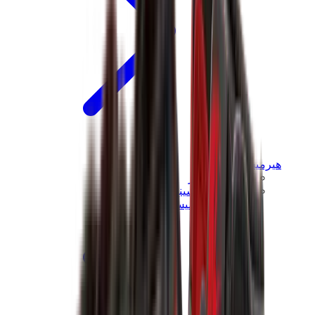
هيرميس
هيرميس شيبر
هيرميس باونسينج
View All
هيرميس