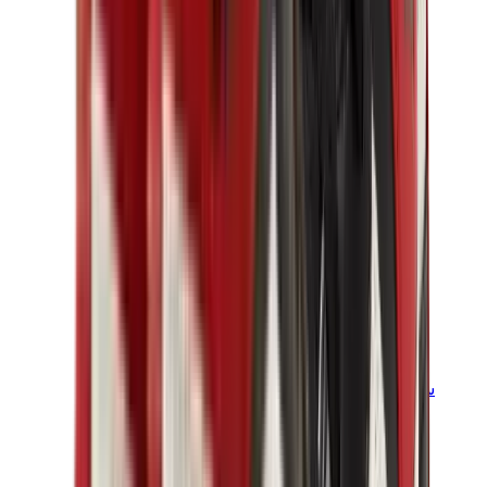
سنيكرز للأطفال
جوردن للأطفال
ييزي للأطفال
نايكي للأطفال
View All
سنيكرز للأطفال