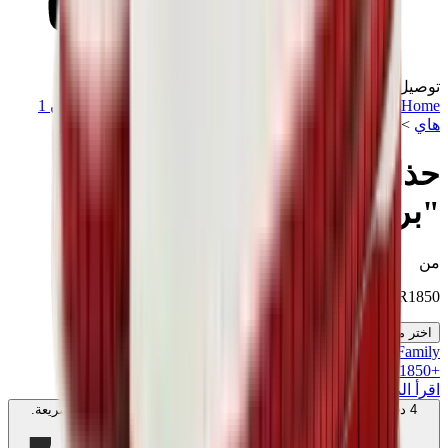
توصيل في نفس اليوم
Home
>
تشكيلة مميزة
>
سنيكرز
>
اير جوردن 1
>
اير جوردن 1
هاي
>
حذاء اير جوردن 1 ريترو هاي "بريد تو"
حذاء اير جوردن 1 ريترو هاي
"بريد تو"
من
SAR
1850
اختر مقاسك
MK Family
+
1850
+نقاط ولاء!
اقرأ المزيد
4 دفعات بدون فوائد بقيمة
500
SAR
. بدون رسوم. متوافق مع الشريعة.
اعرف المزيد