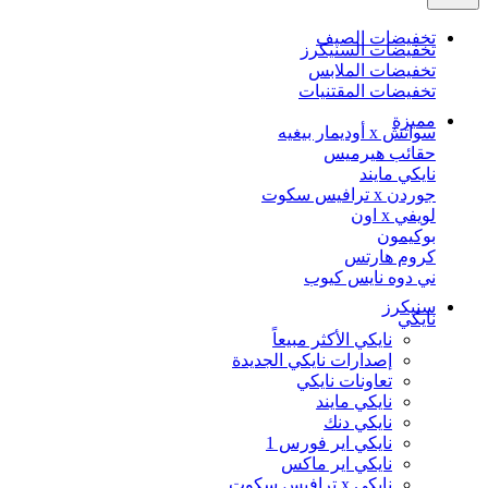
تخفيضات الصيف
تخفيضات السنيكرز
تخفيضات الملابس
تخفيضات المقتنيات
مميزة
سواتش x أوديمار بيغيه
حقائب هيرميس
نايكي مايند
جوردن x ترافيس سكوت
لويفي x اون
بوكيمون
كروم هارتس
ني دوه نايس كيوب
سنيكرز
نايكي
نايكي الأكثر مبيعاً
إصدارات نايكي الجديدة
تعاونات نايكي
نايكي مايند
نايكي دنك
نايكي اير فورس 1
نايكي اير ماكس
نايكي x ترافيس سكوت