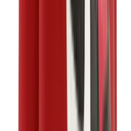
العلامات
كروم هارتس
بيرث أوف رويال تشايلد
درول دو مونسيور
دنيم تيرز
بروكن بلانت
كيث
ملابس ترافيس سكوت
فير أوف غاد × إيسنشالز
ريبرزنت
درو
View All
العلامات