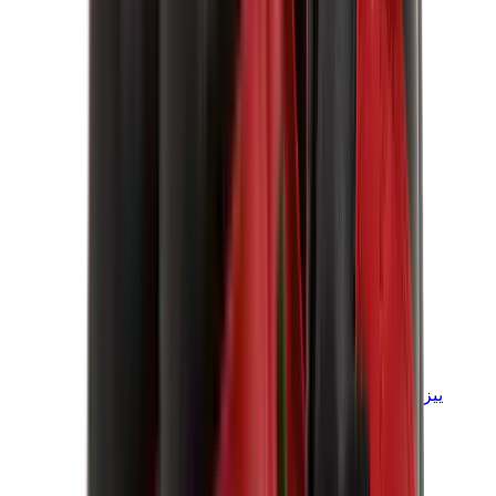
ييزي
ييزي سلايدز
ييزي 350 V2
ييزي فوم رانر
ييزي 380