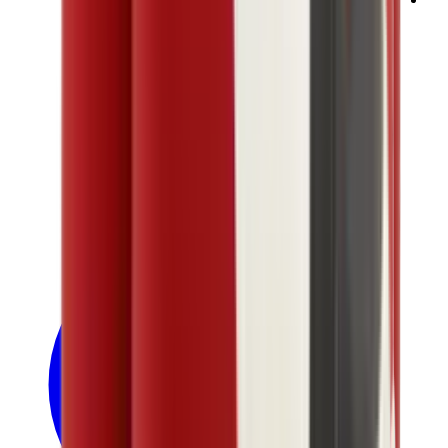
ني دوه
بوكيمون
ون بيس
بانيني
كاوز
سوني انجل
بوب مارت
لابوبو
بانكسي