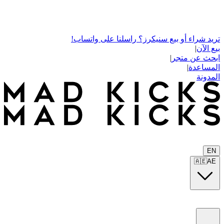
تريد شراء أو بيع سنيكرز؟ راسلنا على واتساب!
بيع الآن
|
ابحث عن متجر
|
المساعدة
|
المدونة
EN
🇦🇪
AE