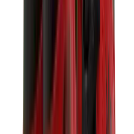
ييزي 450
ييزي 500
ييزي 700
ييزي V3
اير ييزي
View All
ييزي