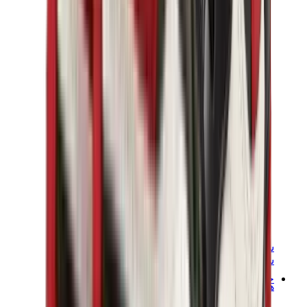
سنيكرز نسائية
سنيكرز رجالية
حقائب
هيرميس
بيركين