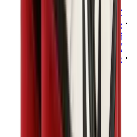
شانيل
جويارد
ساعات
رولكس
باتيك فيليب
أوديمار بيغيه
Cartier
سواتش
ستريت وير
سويت شيرت وهوديز
هودي كروم هارتس
View All
سويت شيرت وهوديز