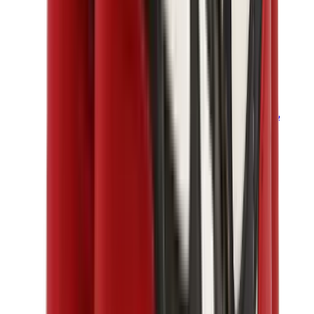
بناطيل وجوغرز وشورتات
بناطيل كروم هارتس
View All
بناطيل وجوغرز وشورتات