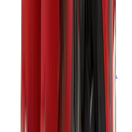
علامات أخرى
بوما
بايب
سالومون
ميزون ميهارا
هوكا
تيمبرلاند
بيركنستوك
أغ
View All
علامات أخرى