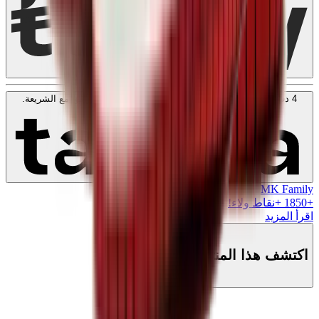
4 دفعات بدون فوائد بقيمة
500
SAR
. بدون رسوم. متوافق مع الشريعة.
اعرف المزيد
MK Family
+
1850
+نقاط ولاء!
اقرأ المزيد
اكتشف هذا المنتج