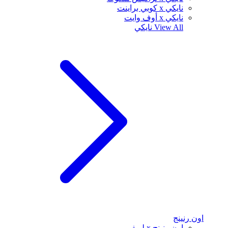
نايكي x كوبي براينت
نايكي x أوف وايت
View All
نايكي
اون رنينج
اون رنينج x لويفي