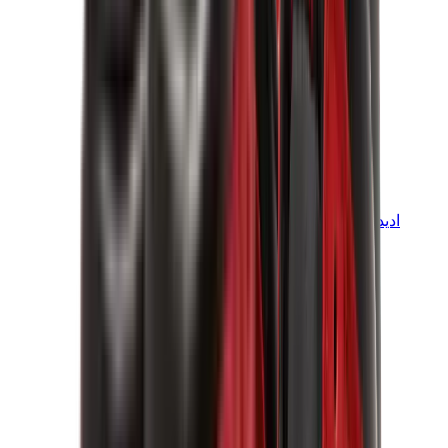
اديداس
اديداس الأكثر مبيعاً
إصدارات اديداس الجديدة
تعاونات اديداس
اديداس كامبوس
اديداس سامبا
اديداس سبيزيال
اديداس غزال
اديداس فوروم لو
ويلز بونر
اديداس اوريجينالز
View All
اديداس