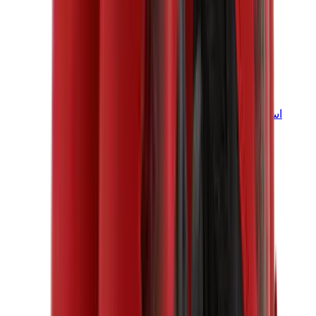
اسيكس
اسيكس الأكثر مبيعاً
إصدارات اسيكس الجديدة
اسيكس جل-كايانو
اسيكس جل-NYC
اسيكس GT-2160
اسيكس جل-1130
اونيتسوكا تايغر مكسيكو 66
اسيكس جل-نيمبوس
View All
اسيكس