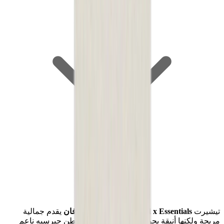
تيشيرت
Fear of God x Essentials بلون الشوفان
يقدم جمالية
مريحة ولكنها أنيقة بجودة عالية. مصنوع من قطن جيرسيه ناعم