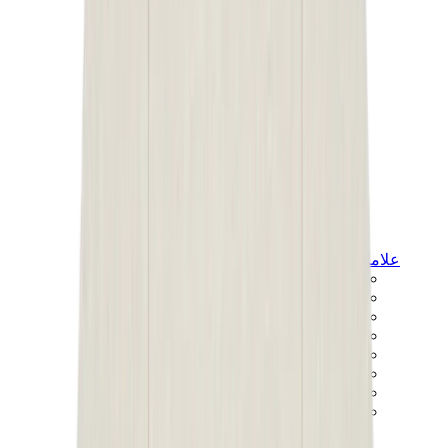
علامات أخرى
بوما
بايب
سالومون
ميزون ميهارا
هوكا
تيمبرلاند
بيركنستوك
أغ
View All
علامات أخرى