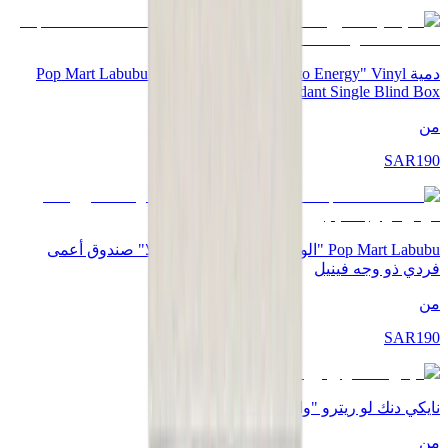
دمية Pop Mart Labubu "The Monsters - Big into Energy" Vinyl
Plush Pendant Single Blind Box
من
SAR
190
Pop Mart Labubu "الوحوش - سلسلة كوكاكولا" صندوق أعمى
فردي ذو وجه فينيل
من
SAR
190
نايكي دنك لو ريترو "وايت بلاك باندا"
من