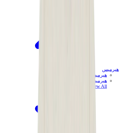
هيرميس
هيرميس شيبر
هيرميس باونسينج
View All
هيرميس