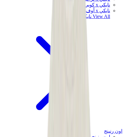
نايكي x كوبي براينت
نايكي x أوف وايت
View All
نايكي
اون رنينج
اون رنينج x لويفي