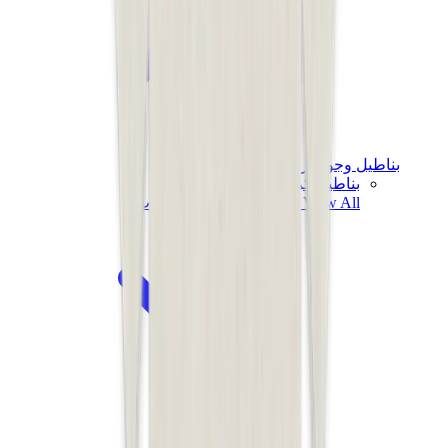
بناطيل وجوغرز وشورتات
بناطيل كروم هارتس
View All
بناطيل وجوغرز وشورتات