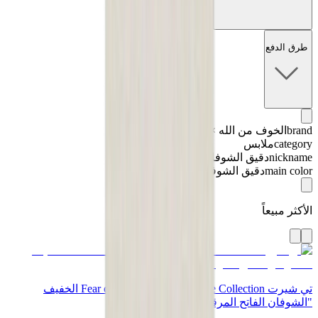
طرق الدفع
brand
الخوف من الله × أساسيات
category
ملابس
nickname
دقيق الشوفان
main color
دقيق الشوفان
الأكثر مبيعاً
تي شيرت Fear of God x Essentials Core Collection الخفيف
"الشوفان الفاتح المرقش"