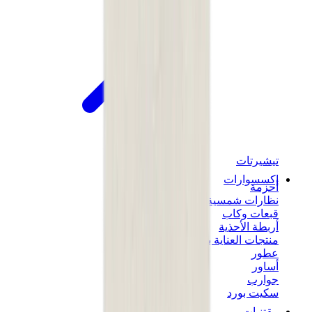
تيشيرتات
إكسسوارات
أحزمة
نظارات شمسية
قبعات وكاب
أربطة الأحذية
منتجات العناية بالسنيكرز
عطور
أساور
جوارب
سكيت بورد
مقتنيات