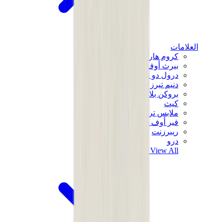
العلامات
كروم هارتس
بيرث أوف رويال تشايلد
درول دو مونسيور
دنيم تيرز
بروكن بلانت
كيث
ملابس ترافيس سكوت
فير أوف غاد × إيسنشالز
ريبرزنت
درو
View All
العلامات