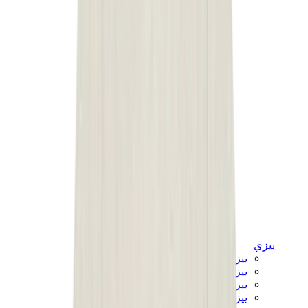
ييزي
ييزي سلايدز
ييزي 350 V2
ييزي فوم رانر
ييزي 380