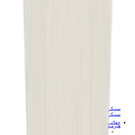
سنيكرز نسائية
سنيكرز رجالية
حقائب
هيرميس
بيركين