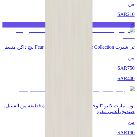
من
SAR
210
%
تي شيرت Fear of God x Essentials Core Collection بيج داكن منقط
من
SAR
750
SAR
400
بوب مارت لالبو "الوحوش - ماكرون لذيذ" قلادة قطيفة من الفينيل،
صندوق أعمى مفرد
من
SAR
190