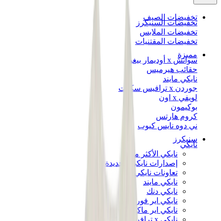
تخفيضات الصيف
تخفيضات السنيكرز
تخفيضات الملابس
تخفيضات المقتنيات
مميزة
سواتش x أوديمار بيغيه
حقائب هيرميس
نايكي مايند
جوردن x ترافيس سكوت
لويفي x اون
بوكيمون
كروم هارتس
ني دوه نايس كيوب
سنيكرز
نايكي
نايكي الأكثر مبيعاً
إصدارات نايكي الجديدة
تعاونات نايكي
نايكي مايند
نايكي دنك
نايكي اير فورس 1
نايكي اير ماكس
نايكي x ترافيس سكوت