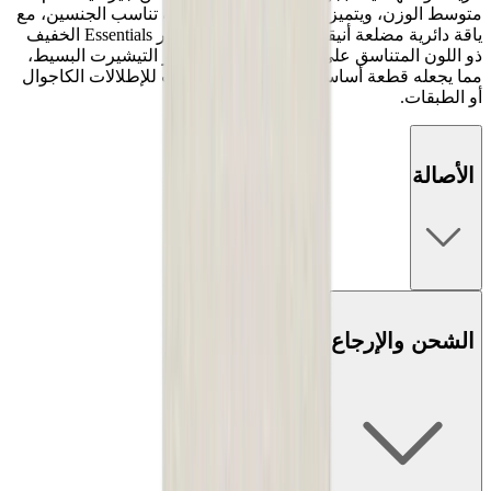
متوسط الوزن، ويتميز بقصة فضفاضة ومربعة تناسب الجنسين، مع
ياقة دائرية مضلعة أنيقة وأكتاف منسدلة. شعار Essentials الخفيف
ذو اللون المتناسق على الصدر يرفع من مظهر التيشيرت البسيط،
مما يجعله قطعة أساسية متعددة الاستخدامات للإطلالات الكاجوال
أو الطبقات.
الأصالة
الشحن والإرجاع