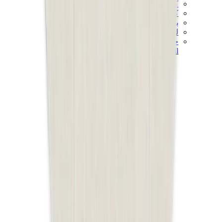
كيلي
كونستانس
بيكوتان
ليندي
حقائب هيرميس للرجال
View All
هيرميس