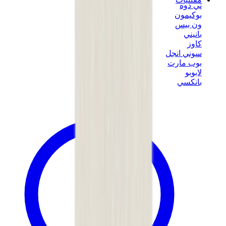
ني دوه
بوكيمون
ون بيس
بانيني
كاوز
سوني انجل
بوب مارت
لابوبو
بانكسي