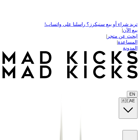
تريد شراء أو بيع سنيكرز؟ راسلنا على واتساب!
بيع الآن
|
ابحث عن متجر
|
المساعدة
|
المدونة
EN
🇦🇪
AE