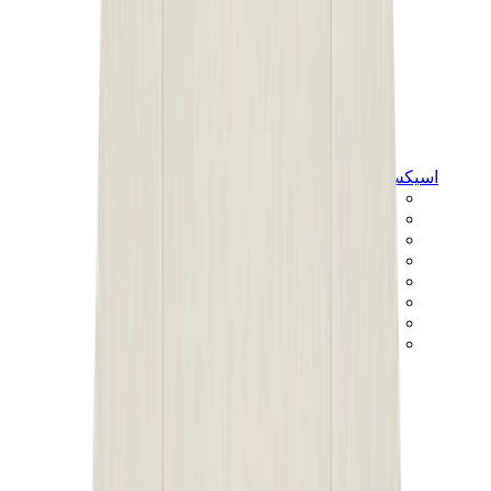
اسيكس
اسيكس الأكثر مبيعاً
إصدارات اسيكس الجديدة
اسيكس جل-كايانو
اسيكس جل-NYC
اسيكس GT-2160
اسيكس جل-1130
اونيتسوكا تايغر مكسيكو 66
اسيكس جل-نيمبوس
View All
اسيكس