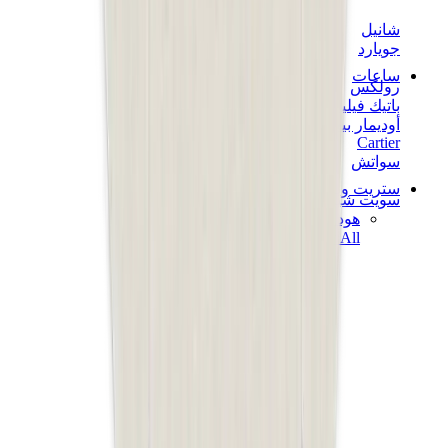
شانيل
جويارد
ساعات
رولكس
باتيك فيليب
أوديمار بيغيه
Cartier
سواتش
ستريت وير
سويت شيرت وهوديز
هودي كروم هارتس
View All
سويت شيرت وهوديز