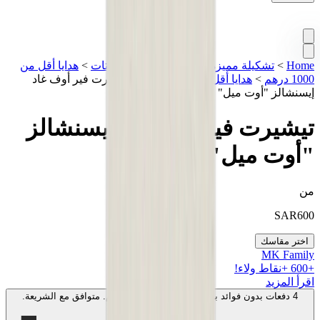
Home
>
تشكيلة مميزة
>
ستريت وير
>
تيشيرتات
>
هدايا أقل من
1000 درهم
>
هدايا أقل من 2000 درهم
>
تيشيرت فير أوف غاد
إيسنشالز "أوت ميل"
تيشيرت فير أوف غاد إيسنشالز
"أوت ميل"
من
SAR
600
اختر مقاسك
MK Family
+
600
+نقاط ولاء!
اقرأ المزيد
4 دفعات بدون فوائد بقيمة
150
SAR
. بدون رسوم. متوافق مع الشريعة.
اعرف المزيد