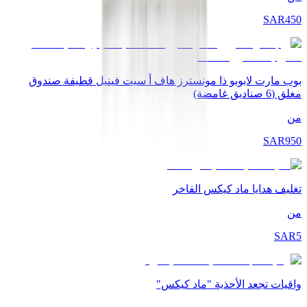
SAR
450
بوب مارت لابوبو ذا مونسترز هاف أ سيت فينيل قطيفة صندوق
مغلق (6 صناديق غامضة)
من
SAR
950
تغليف هدايا ماد كيكس الفاخر
من
SAR
5
واقيات تجعد الأحذية "ماد كيكس"