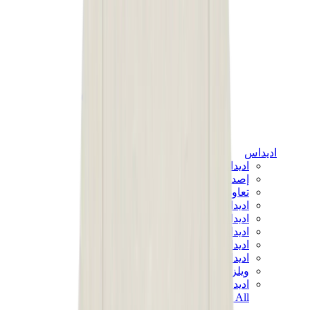
اديداس
اديداس الأكثر مبيعاً
إصدارات اديداس الجديدة
تعاونات اديداس
اديداس كامبوس
اديداس سامبا
اديداس سبيزيال
اديداس غزال
اديداس فوروم لو
ويلز بونر
اديداس اوريجينالز
View All
اديداس