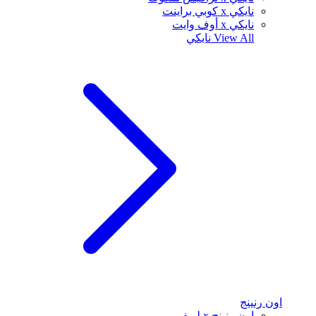
نايكي x كوبي براينت
نايكي x أوف وايت
View All
نايكي
اون رنينج
اون رنينج x لويفي