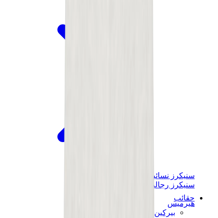
سنيكرز نسائية
سنيكرز رجالية
حقائب
هيرميس
بيركين