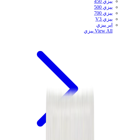
ييزي 450
ييزي 500
ييزي 700
ييزي V3
اير ييزي
View All
ييزي