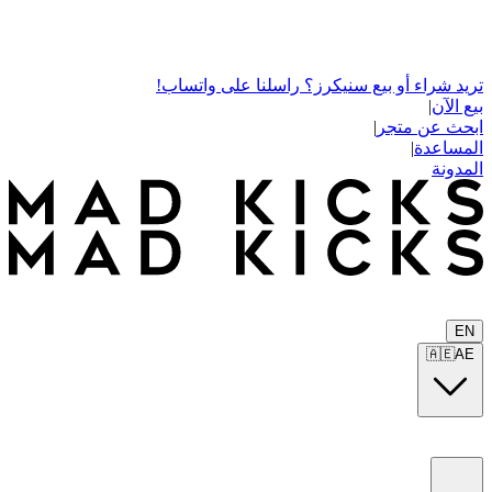
تريد شراء أو بيع سنيكرز؟ راسلنا على واتساب!
بيع الآن
|
ابحث عن متجر
|
المساعدة
|
المدونة
EN
🇦🇪
AE