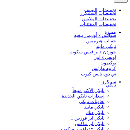
تخفيضات الصيف
تخفيضات السنيكرز
تخفيضات الملابس
تخفيضات المقتنيات
مميزة
سواتش x أوديمار بيغيه
حقائب هيرميس
نايكي مايند
جوردن x ترافيس سكوت
لويفي x اون
بوكيمون
كروم هارتس
ني دوه نايس كيوب
سنيكرز
نايكي
نايكي الأكثر مبيعاً
إصدارات نايكي الجديدة
تعاونات نايكي
نايكي مايند
نايكي دنك
نايكي اير فورس 1
نايكي اير ماكس
نايكي x ترافيس سكوت