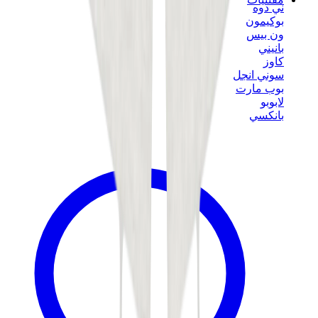
ني دوه
بوكيمون
ون بيس
بانيني
كاوز
سوني انجل
بوب مارت
لابوبو
بانكسي