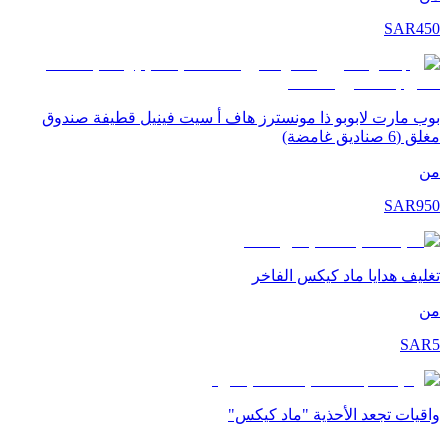
SAR
450
بوب مارت لابوبو ذا مونسترز هاف أ سيت فينيل قطيفة صندوق
مغلق (6 صناديق غامضة)
من
SAR
950
تغليف هدايا ماد كيكس الفاخر
من
SAR
5
واقيات تجعد الأحذية "ماد كيكس"