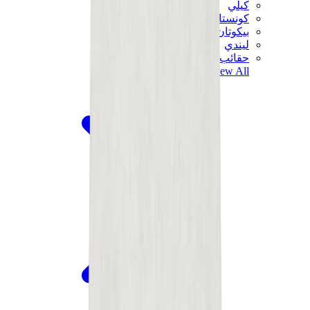
كيلي
كونستانس
بيكوتان
ليندي
حقائب هيرميس للرجال
View All
هيرميس