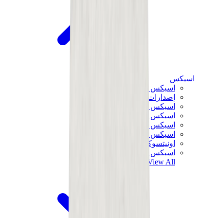
اسيكس
اسيكس الأكثر مبيعاً
إصدارات اسيكس الجديدة
اسيكس جل-كايانو
اسيكس جل-NYC
اسيكس GT-2160
اسيكس جل-1130
اونيتسوكا تايغر مكسيكو 66
اسيكس جل-نيمبوس
View All
اسيكس