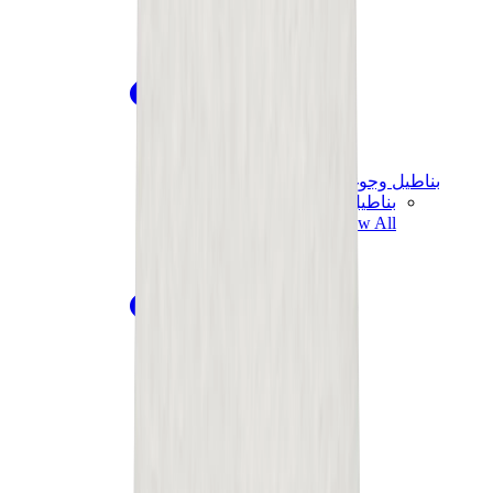
بناطيل وجوغرز وشورتات
بناطيل كروم هارتس
View All
بناطيل وجوغرز وشورتات