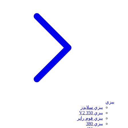
ييزي
ييزي سلايدز
ييزي 350 V2
ييزي فوم رانر
ييزي 380