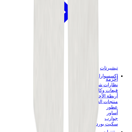
تيشيرتات
إكسسوارات
أحزمة
نظارات شمسية
قبعات وكاب
أربطة الأحذية
منتجات العناية بالسنيكرز
عطور
أساور
جوارب
سكيت بورد
مقتنيات