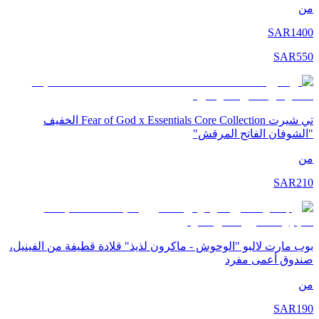
من
SAR
1400
SAR
550
تي شيرت Fear of God x Essentials Core Collection الخفيف
"الشوفان الفاتح المرقش"
من
SAR
210
بوب مارت لالبو "الوحوش - ماكرون لذيذ" قلادة قطيفة من الفينيل،
صندوق أعمى مفرد
من
SAR
190