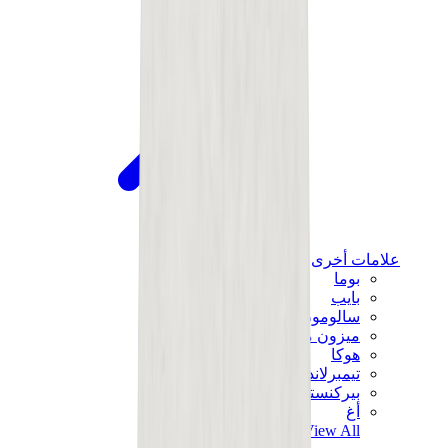
علامات أخرى
بوما
بايب
سالومون
ميزون ميهارا
هوكا
تيمبرلاند
بيركنستوك
أغ
View All
علامات أخرى