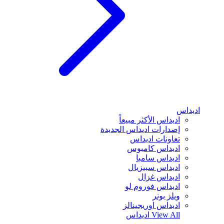
اديداس
اديداس الأكثر مبيعاً
إصدارات اديداس الجديدة
تعاونات اديداس
اديداس كامبوس
اديداس سامبا
اديداس سبيزيال
اديداس غزال
اديداس فوروم لو
ويلز بونر
اديداس اوريجينالز
View All
اديداس