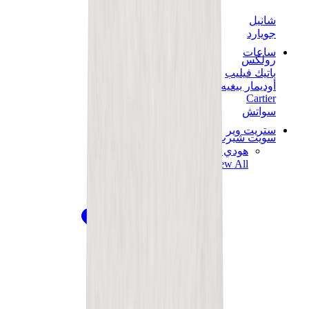
شانيل
جويارد
ساعات
رولكس
باتيك فيليب
أوديمار بيغيه
Cartier
سواتش
ستريت وير
سويت شيرت وهوديز
هودي كروم هارتس
View All
سويت شيرت وهوديز