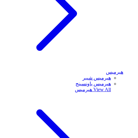
هيرميس
هيرميس شيبر
هيرميس باونسينج
View All
هيرميس