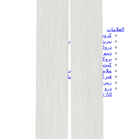
العلامات
كروم هارتس
بيرث أوف رويال تشايلد
درول دو مونسيور
دنيم تيرز
بروكن بلانت
كيث
ملابس ترافيس سكوت
فير أوف غاد × إيسنشالز
ريبرزنت
درو
View All
العلامات