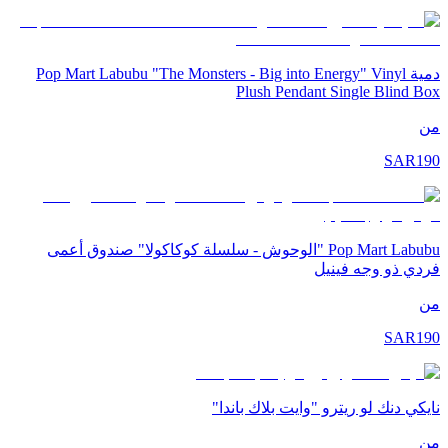
دمية Pop Mart Labubu "The Monsters - Big into Energy" Vinyl
Plush Pendant Single Blind Box
من
SAR
190
Pop Mart Labubu "الوحوش - سلسلة كوكاكولا" صندوق أعمى
فردي ذو وجه فينيل
من
SAR
190
نايكي دنك لو ريترو "وايت بلاك باندا"
من