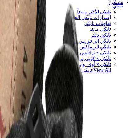
سنيكرز
نايكي
نايكي الأكثر مبيعاً
إصدارات نايكي الجديدة
تعاونات نايكي
نايكي مايند
نايكي دنك
نايكي اير فورس 1
نايكي اير ماكس
نايكي x ترافيس سكوت
نايكي x كوبي براينت
نايكي x أوف وايت
View All
نايكي