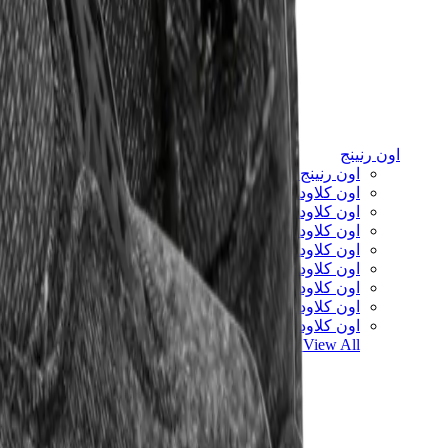
اون رنينج
اون رنينج x لويفي
اون كلاود 5
اون كلاود 6
اون كلاود x 3
اون كلاودنوفا
اون كلاودسولو
اون كلاودتيلت
اون كلاودفنتشر
اون كلاودفلو
View All
اون رنينج