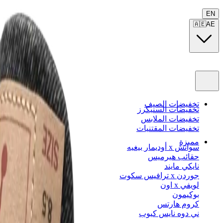
EN
🇦🇪
AE
تخفيضات الصيف
تخفيضات السنيكرز
تخفيضات الملابس
تخفيضات المقتنيات
مميزة
سواتش x أوديمار بيغيه
حقائب هيرميس
نايكي مايند
جوردن x ترافيس سكوت
لويفي x اون
بوكيمون
كروم هارتس
ني دوه نايس كيوب