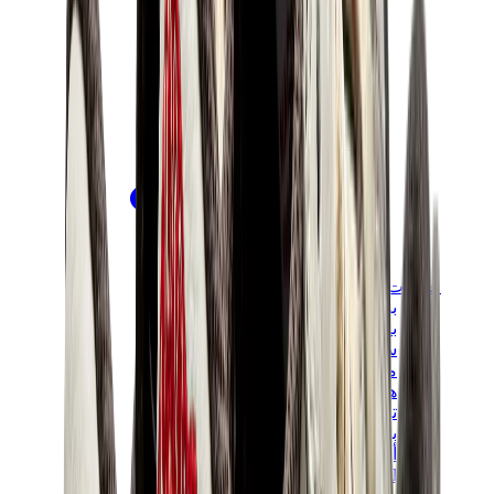
علامات أخرى
بوما
بايب
سالومون
ميزون ميهارا
هوكا
تيمبرلاند
بيركنستوك
أغ
View All
علامات أخرى