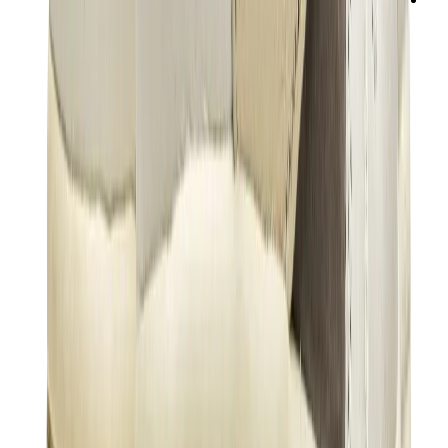
ني دوه
بوكيمون
ون بيس
بانيني
كاوز
سوني انجل
بوب مارت
لابوبو
بانكسي