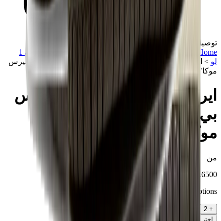
توصيل في نفس اليوم
Home
>
تشكيلة مميزة
>
سنيكرز
>
اير جوردن 1
>
اير جوردن 1
لو
>
اير جوردن 1 ريترو لو او جي اس بي "ترافيس سكوت ريفيرس
موكا"
اير جوردن 1 ريترو لو او جي اس
بي "ترافيس سكوت ريفيرس
موكا"
من
SAR
6500
Option
s
2
+
اختر مقاسك