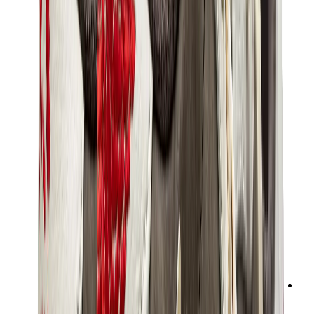
سنيكرز نسائية
سنيكرز رجالية
حقائب
هيرميس
بيركين