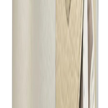
العلامات
كروم هارتس
بيرث أوف رويال تشايلد
درول دو مونسيور
دنيم تيرز
بروكن بلانت
كيث
ملابس ترافيس سكوت
فير أوف غاد × إيسنشالز
ريبرزنت
درو
View All
العلامات