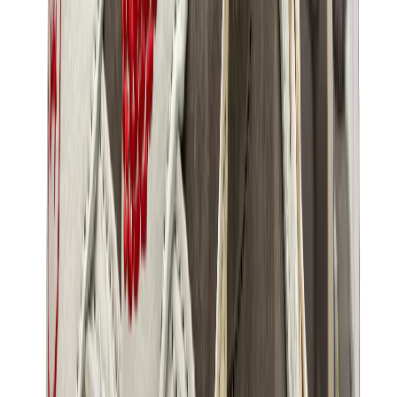
كيلي
كونستانس
بيكوتان
ليندي
حقائب هيرميس للرجال
View All
هيرميس