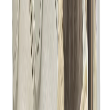
بناطيل وجوغرز وشورتات
بناطيل كروم هارتس
View All
بناطيل وجوغرز وشورتات