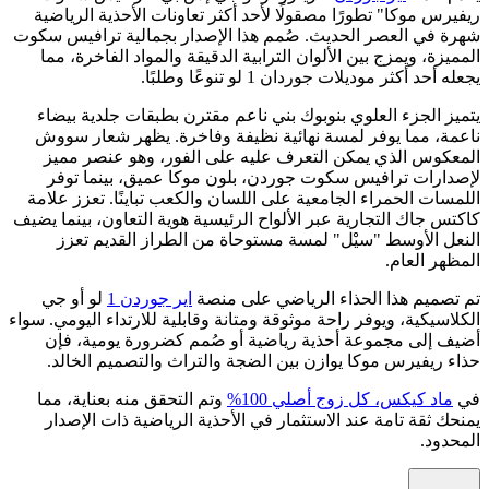
ريفيرس موكا" تطورًا مصقولًا لأحد أكثر تعاونات الأحذية الرياضية
شهرة في العصر الحديث. صُمم هذا الإصدار بجمالية ترافيس سكوت
المميزة، ويمزج بين الألوان الترابية الدقيقة والمواد الفاخرة، مما
يجعله أحد أكثر موديلات جوردان 1 لو تنوعًا وطلبًا.
يتميز الجزء العلوي بنوبوك بني ناعم مقترن بطبقات جلدية بيضاء
ناعمة، مما يوفر لمسة نهائية نظيفة وفاخرة. يظهر شعار سووش
المعكوس الذي يمكن التعرف عليه على الفور، وهو عنصر مميز
لإصدارات ترافيس سكوت جوردن، بلون موكا عميق، بينما توفر
اللمسات الحمراء الجامعية على اللسان والكعب تباينًا. تعزز علامة
كاكتس جاك التجارية عبر الألواح الرئيسية هوية التعاون، بينما يضيف
النعل الأوسط "سيْل" لمسة مستوحاة من الطراز القديم تعزز
المظهر العام.
تم تصميم هذا الحذاء الرياضي على منصة
اير جوردن 1
لو أو جي
الكلاسيكية، ويوفر راحة موثوقة ومتانة وقابلية للارتداء اليومي. سواء
أضيف إلى مجموعة أحذية رياضية أو صُمم كضرورة يومية، فإن
حذاء ريفيرس موكا يوازن بين الضجة والتراث والتصميم الخالد.
في
ماد كيكس، كل زوج أصلي 100%
وتم التحقق منه بعناية، مما
يمنحك ثقة تامة عند الاستثمار في الأحذية الرياضية ذات الإصدار
المحدود.