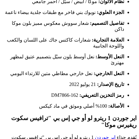
نظام الألوان:
موكا / أبيض / سيْل / أحمر جامعي
الجزء العلوي:
نوبوك بني فاخر مع طبقات جلدية بيضاء ناعمة
تفاصيل التصميم:
شعار سووش معكوس مميز بلون موكا
داكن
العلامة التجارية:
شعارات كاكتس جاك على اللسان والكعب
واللوحة الجانبية
النعل الأوسط:
نعل أوسط بلون سيْل بتصميم عتيق لمظهر
مهترئ
النعل الخارجي:
نعل خارجي مطاطي متين للارتداء اليومي
تاريخ الإصدار:
21 يوليو 2022
رمز التخزين التعريفي:
DM7866-162
الأصالة:
100% أصلي وموثق في ماد كيكس
اير جوردن 1 ريترو لو أو جي إس بي "ترافيس سكوت
ريفيرس موكا"
يُقدم حذاء
اير جوردن
1 ريترو لو أو جي إس بي "ترافيس سكوت