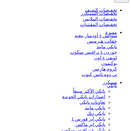
تخفيضات الصيف
تخفيضات السنيكرز
تخفيضات الملابس
تخفيضات المقتنيات
مميزة
سواتش x أوديمار بيغيه
حقائب هيرميس
نايكي مايند
جوردن x ترافيس سكوت
لويفي x اون
بوكيمون
كروم هارتس
ني دوه نايس كيوب
سنيكرز
نايكي
نايكي الأكثر مبيعاً
إصدارات نايكي الجديدة
تعاونات نايكي
نايكي مايند
نايكي دنك
نايكي اير فورس 1
نايكي اير ماكس
نايكي x ترافيس سكوت