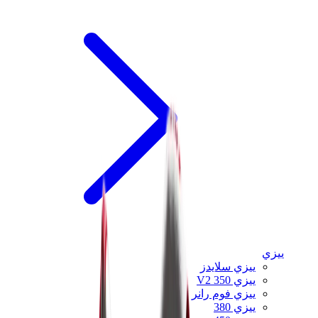
ييزي
ييزي سلايدز
ييزي 350 V2
ييزي فوم رانر
ييزي 380