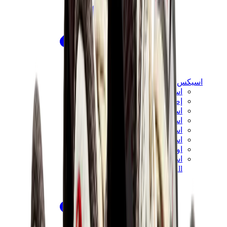
اسيكس
اسيكس الأكثر مبيعاً
إصدارات اسيكس الجديدة
اسيكس جل-كايانو
اسيكس جل-NYC
اسيكس GT-2160
اسيكس جل-1130
اونيتسوكا تايغر مكسيكو 66
اسيكس جل-نيمبوس
View All
اسيكس