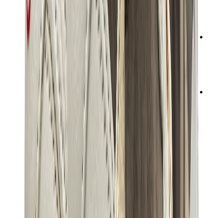
شانيل
جويارد
ساعات
رولكس
باتيك فيليب
أوديمار بيغيه
Cartier
سواتش
ستريت وير
سويت شيرت وهوديز
هودي كروم هارتس
View All
سويت شيرت وهوديز