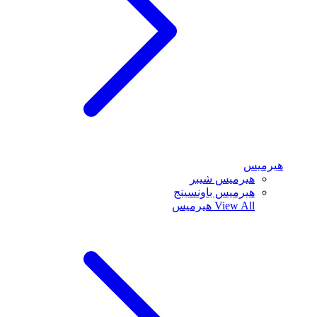
هيرميس
هيرميس شيبر
هيرميس باونسينج
View All
هيرميس