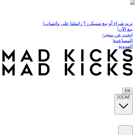
تريد شراء أو بيع سنيكرز؟ راسلنا على واتساب!
بيع الآن
|
ابحث عن متجر
|
المساعدة
|
المدونة
EN
🇦🇪
AE