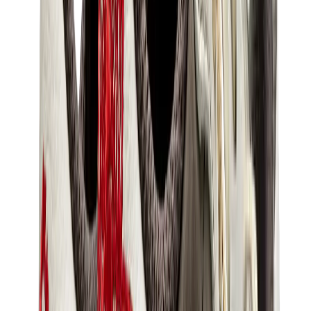
سنيكرز للأطفال
جوردن للأطفال
ييزي للأطفال
نايكي للأطفال
View All
سنيكرز للأطفال