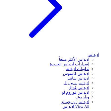
اديداس
اديداس الأكثر مبيعاً
إصدارات اديداس الجديدة
تعاونات اديداس
اديداس كامبوس
اديداس سامبا
اديداس سبيزيال
اديداس غزال
اديداس فوروم لو
ويلز بونر
اديداس اوريجينالز
View All
اديداس