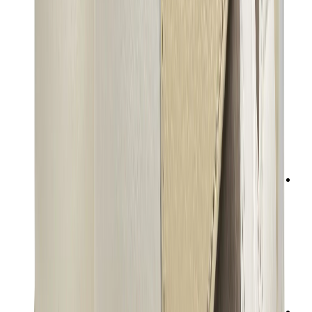
تيشيرتات
إكسسوارات
أحزمة
نظارات شمسية
قبعات وكاب
أربطة الأحذية
منتجات العناية بالسنيكرز
عطور
أساور
جوارب
سكيت بورد
مقتنيات