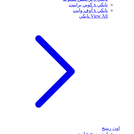
نايكي x كوبي براينت
نايكي x أوف وايت
View All
نايكي
اون رنينج
اون رنينج x لويفي