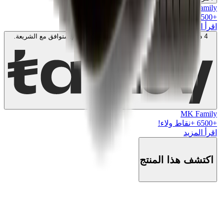
MK Family
+
6500
+نقاط ولاء!
اقرأ المزيد
4 دفعات بدون فوائد بقيمة
1650
SAR
. بدون رسوم. متوافق مع الشريعة.
اعرف المزيد
MK Family
+
6500
+نقاط ولاء!
اقرأ المزيد
اكتشف هذا المنتج