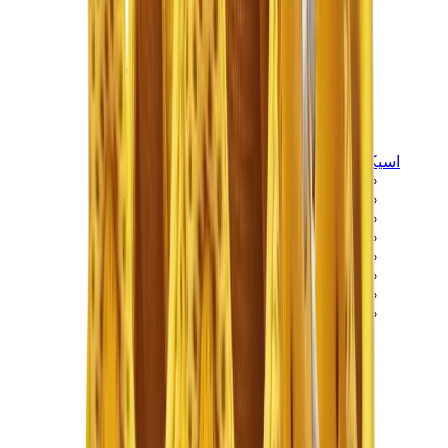
اسيكس
اسيكس الأكثر مبيعاً
إصدارات اسيكس الجديدة
اسيكس جل-كايانو
اسيكس جل-NYC
اسيكس GT-2160
اسيكس جل-1130
اونيتسوكا تايغر مكسيكو 66
اسيكس جل-نيمبوس
View All
اسيكس