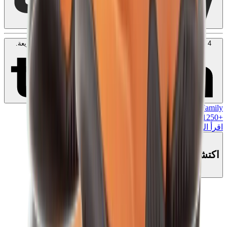
4 دفعات بدون فوائد بقيمة
350
SAR
. بدون رسوم. متوافق مع الشريعة.
اعرف المزيد
MK Family
+
1250
+نقاط ولاء!
اقرأ المزيد
اكتشف هذا المنتج