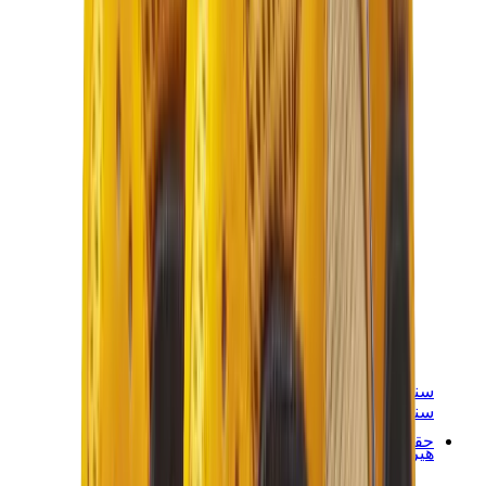
سنيكرز نسائية
سنيكرز رجالية
حقائب
هيرميس
بيركين