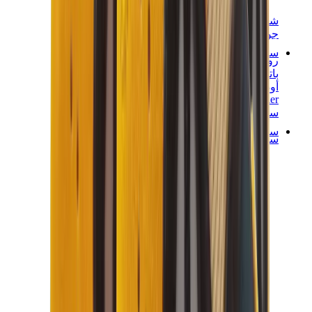
شانيل
جويارد
ساعات
رولكس
باتيك فيليب
أوديمار بيغيه
Cartier
سواتش
ستريت وير
سويت شيرت وهوديز
هودي كروم هارتس
View All
سويت شيرت وهوديز