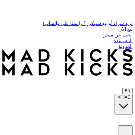
تريد شراء أو بيع سنيكرز؟ راسلنا على واتساب!
بيع الآن
|
ابحث عن متجر
|
المساعدة
|
المدونة
EN
🇦🇪
AE