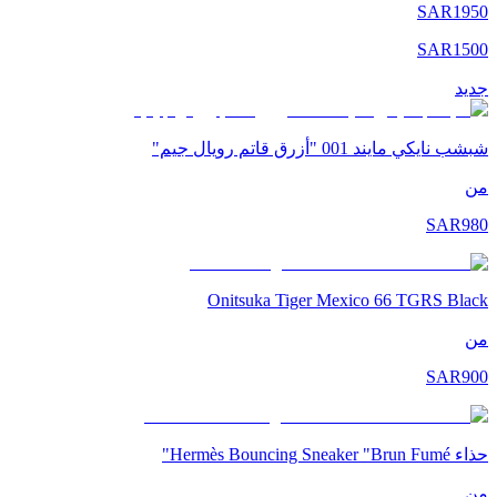
SAR
1950
SAR
1500
جديد
شبشب نايكي مايند 001 "أزرق قاتم رويال جيم"
من
SAR
980
Onitsuka Tiger Mexico 66 TGRS Black
من
SAR
900
حذاء Hermès Bouncing Sneaker "Brun Fumé"
من