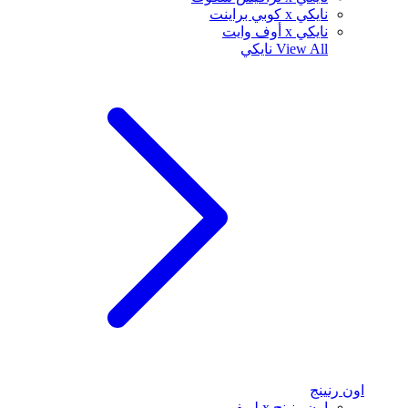
نايكي x كوبي براينت
نايكي x أوف وايت
View All
نايكي
اون رنينج
اون رنينج x لويفي