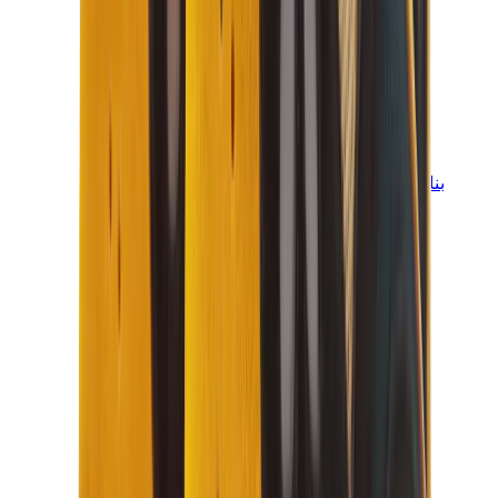
بناطيل وجوغرز وشورتات
بناطيل كروم هارتس
View All
بناطيل وجوغرز وشورتات