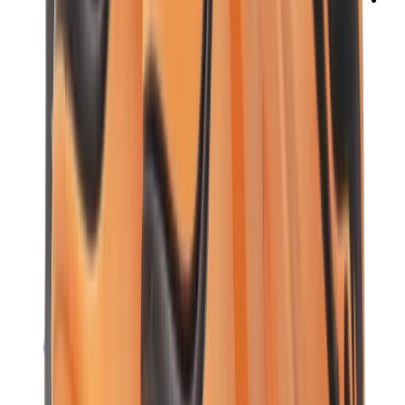
ني دوه
بوكيمون
ون بيس
بانيني
كاوز
سوني انجل
بوب مارت
لابوبو
بانكسي