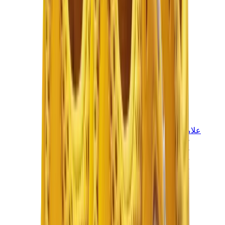
علامات أخرى
بوما
بايب
سالومون
ميزون ميهارا
هوكا
تيمبرلاند
بيركنستوك
أغ
View All
علامات أخرى