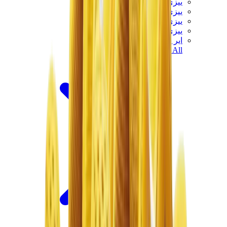
ييزي 450
ييزي 500
ييزي 700
ييزي V3
اير ييزي
View All
ييزي