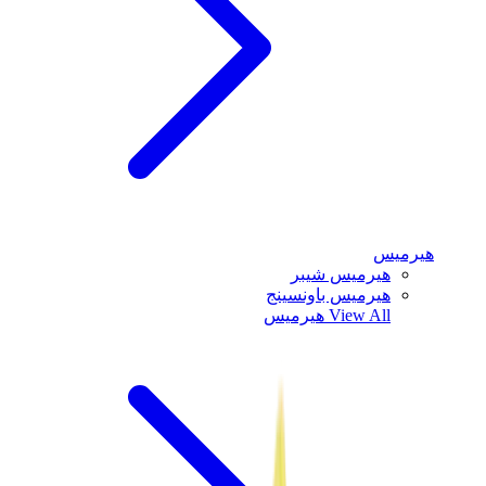
هيرميس
هيرميس شيبر
هيرميس باونسينج
View All
هيرميس