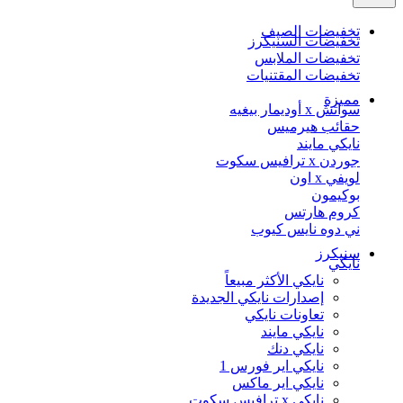
تخفيضات الصيف
تخفيضات السنيكرز
تخفيضات الملابس
تخفيضات المقتنيات
مميزة
سواتش x أوديمار بيغيه
حقائب هيرميس
نايكي مايند
جوردن x ترافيس سكوت
لويفي x اون
بوكيمون
كروم هارتس
ني دوه نايس كيوب
سنيكرز
نايكي
نايكي الأكثر مبيعاً
إصدارات نايكي الجديدة
تعاونات نايكي
نايكي مايند
نايكي دنك
نايكي اير فورس 1
نايكي اير ماكس
نايكي x ترافيس سكوت