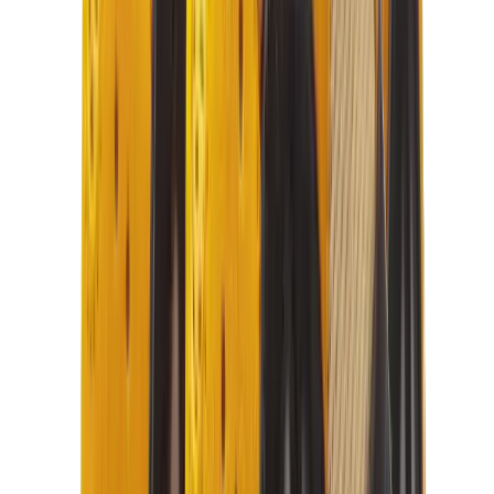
كيلي
كونستانس
بيكوتان
ليندي
حقائب هيرميس للرجال
View All
هيرميس