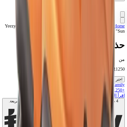
Home
>
تشكيلة مميزة
>
سنيكرز
>
ييزي بوست 700
>
حذاء Yeezy
Boost 700 "Sun"
حذاء Yeezy Boost 700 "Sun"
من
SAR
1250
اختر مقاسك
MK Family
+
1250
+نقاط ولاء!
اقرأ المزيد
4 دفعات بدون فوائد بقيمة
350
SAR
. بدون رسوم. متوافق مع الشريعة.
اعرف المزيد