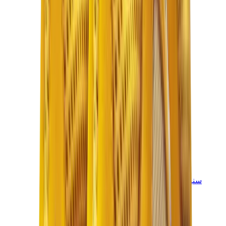
سنيكرز للأطفال
جوردن للأطفال
ييزي للأطفال
نايكي للأطفال
View All
سنيكرز للأطفال