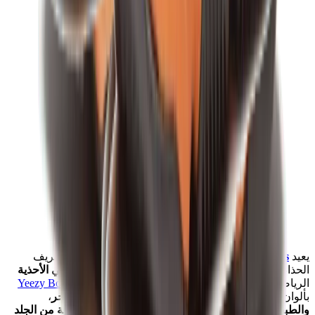
يعيد
Adidas ييزي بوست 700 Yeezy Boost 700
"Sun"
تعريف
الحذاء
الكلاسيكي
بلمسة
جريئة
، مما يجعله
ضروريًا
لمحبي الأحذية
الرياضية.
يتميز هذا الإصدار من
ييزي بوست 700 Yeezy Boost 700
بألوان "Sun" النابضة بالحياة، ويبرز مزيجًا من
الجلد الفاخر
،
والطبقات السفلية الشبكية
،
والطبقات العلوية المصنوعة من الجلد