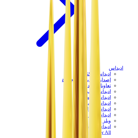
اديداس
اديداس الأكثر مبيعاً
إصدارات اديداس الجديدة
تعاونات اديداس
اديداس كامبوس
اديداس سامبا
اديداس سبيزيال
اديداس غزال
اديداس فوروم لو
ويلز بونر
اديداس اوريجينالز
View All
اديداس