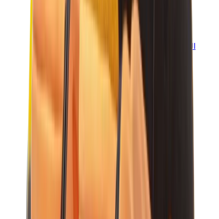
العلامات
كروم هارتس
بيرث أوف رويال تشايلد
درول دو مونسيور
دنيم تيرز
بروكن بلانت
كيث
ملابس ترافيس سكوت
فير أوف غاد × إيسنشالز
ريبرزنت
درو
View All
العلامات