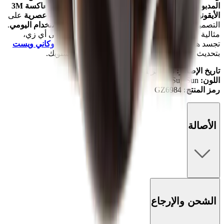
المدبوغ
لمظهر
مميز
، بالإضافة إلى تفاصيل
اللمسات العاكسة 3M
الأيقونية
.
يضيف نعل
Boost الأوسط
بطول كامل لمسة
عصرية
على
التصميم
الخالد
، مما يوفر كل من
الأناقة
والراحة
للاستخدام اليومي
.
مثالية لإضافة لمسة
ناعمة
،
ومتعددة الاستخدامات
إلى أي زي،
تجسد هذه
الأحذية الرياضية
التراث الأيقوني
لأديداس
وكاني ويست
بتحديث جديد.
تصفحها على
Mad Kicks
و ارتقِ بأسلوبك.
تاريخ الإصدار:
23 يناير 2021
اللون:
Sun/Sun/Sun
رمز المنتج:
GZ6984
الأصالة
الشحن والإرجاع