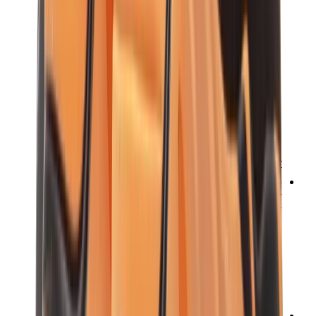
تيشيرتات
إكسسوارات
أحزمة
نظارات شمسية
قبعات وكاب
أربطة الأحذية
منتجات العناية بالسنيكرز
عطور
أساور
جوارب
سكيت بورد
مقتنيات