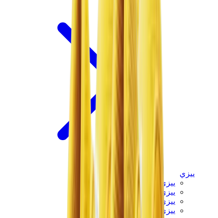
ييزي
ييزي سلايدز
ييزي 350 V2
ييزي فوم رانر
ييزي 380